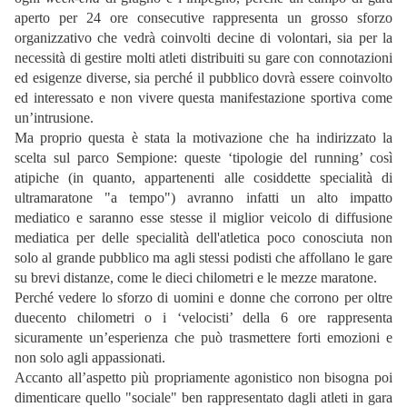
aperto per 24 ore consecutive rappresenta un grosso sforzo
organizzativo che vedrà coinvolti decine di volontari, sia per la
necessità di gestire molti atleti distribuiti su gare con connotazioni
ed esigenze diverse, sia perché il pubblico dovrà essere coinvolto
ed interessato e non vivere questa manifestazione sportiva come
un’intrusione.
Ma proprio questa è stata la motivazione che ha indirizzato la
scelta sul parco Sempione: queste ‘tipologie del running’ così
atipiche (in quanto, appartenenti alle cosiddette specialità di
ultramaratone "a tempo") avranno infatti un alto impatto
mediatico e saranno esse stesse il miglior veicolo di diffusione
mediatica per delle specialità dell'atletica poco conosciuta non
solo al grande pubblico ma agli stessi podisti che affollano le gare
su brevi distanze, come le dieci chilometri e le mezze maratone.
Perché vedere lo sforzo di uomini e donne che corrono per oltre
duecento chilometri o i ‘velocisti’ della 6 ore rappresenta
sicuramente un’esperienza che può trasmettere forti emozioni e
non solo agli appassionati.
Accanto all’aspetto più propriamente agonistico non bisogna poi
dimenticare quello "sociale" ben rappresentato dagli atleti in gara