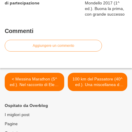
di partecipazione
Commenti
Aggiungere un commento
< Messina Marathon (5^
100 km del Passatore (40^
ed.). Nel racconto di Elena
ed.). Una miscellanea di
Cifali, "pazzesca mamma
notizie utili, mentre procede
volante". Quando i figli
il conto alla rovescia >
diventano la "polvere di
Ospitato da Overblog
stelle" nei piedi e nella testa
di chi corre
I migliori post
Pagine