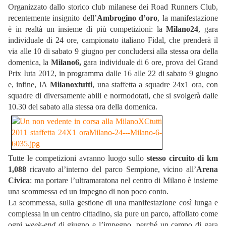
Organizzato dallo storico club milanese dei Road Runners Club,
recentemente insignito dell’
Ambrogino d’oro
, la manifestazione
è in realtà un insieme di più competizioni: la
Milano24
, gara
individuale di 24 ore, campionato italiano Fidal, che prenderà il
via alle 10 di sabato 9 giugno per concludersi alla stessa ora della
domenica, la
Milano6,
gara individuale di 6 ore, prova del Grand
Prix Iuta 2012, in programma dalle 16 alle 22 di sabato 9 giugno
e, infine, lA
Milanoxtutti
, una staffetta a squadre 24x1 ora, con
squadre di diversamente abili e normodotati, che si svolgerà dalle
10.30 del sabato alla stessa ora della domenica.
Tutte le competizioni avranno luogo sullo
stesso circuito di km
1,088
ricavato al’interno del parco Sempione, vicino all’
Arena
Civica
: ma portare l’ultramaratona nel centro di Milano è insieme
una scommessa ed un impegno di non poco conto.
La scommessa, sulla gestione di una manifestazione così lunga e
complessa in un centro cittadino, sia pure un parco, affollato come
ogni
week-end
di giugno e l’impegno, perché un campo di gara