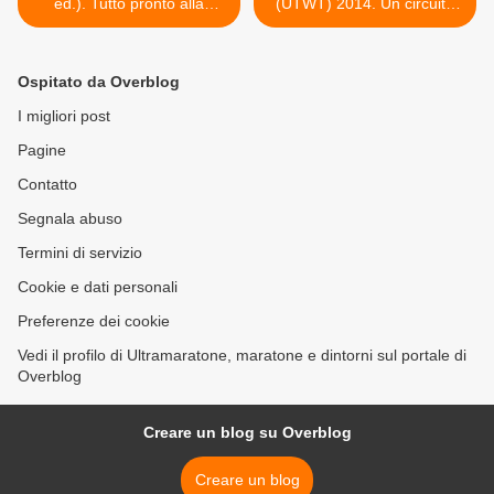
ed.). Tutto pronto alla
(UTWT) 2014. Un circuito
partenza. Ed ecco la start
che mette assieme le più
list dei campioni per la
emblematiche gare ultratrail
Montefortiana-Turà alla sua
del mondo. La gara di
Ospitato da Overblog
33^ edizione
apertura sarà The Vibram®
Hong Kong 100 >
I migliori post
Pagine
Contatto
Segnala abuso
Termini di servizio
Cookie e dati personali
Preferenze dei cookie
Vedi il profilo di Ultramaratone, maratone e dintorni sul portale di
Overblog
Creare un blog su Overblog
Creare un blog