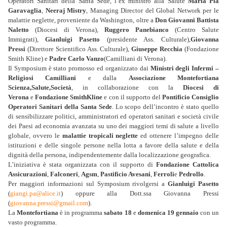
Operatori Sanitari della Santa Sede, l’ex ministro alla Salute
Maria Pia
Garavaglia
,
Neeraj Mistry
, Managing Director del Global Network per le
malattie neglette, proveniente da Washington, oltre a
Don Giovanni Battista
Naletto
(Diocesi di Verona),
Ruggero Panebianco
(Centro Salute
Immigrati),
Gianluigi Pasetto
(presidente Ass. Culturale),
Giovanna
Pressi
(Direttore Scientifico Ass. Culturale),
Giuseppe Recchia
(Fondazione
Smith Kline) e
Padre Carlo Vanzo
(Camilliani di Verona).
Il Symposium è stato promosso ed organizzato dai
Ministri degli Infermi –
Religiosi Camilliani
e dalla
Associazione Montefortiana
Scienza,Salute,Società
, in collaborazione con la
Diocesi di
Verona
e
Fondazione SmithKline
e con il supporto del
Pontificio Consiglio
Operatori Sanitari della Santa Sede
. Lo scopo dell’incontro è stato quello
di sensibilizzare politici, amministratori ed operatori sanitari e società civile
dei Paesi ad economia avanzata su uno dei maggiori temi di salute a livello
globale, ovvero le
malattie tropicali neglette
ed ottenere l’impegno delle
istituzioni e delle singole persone nella lotta a favore della salute e della
dignità della persona, indipendentemente dalla localizzazione geografica.
L’iniziativa è stata organizzata con il supporto di
Fondazione Cattolica
Assicurazioni
,
Falconeri
,
Agsm
,
Pastificio Avesani
,
Ferroli
e
Pedrollo
.
Per maggiori informazioni sul Symposium rivolgersi a
Gianluigi Pasetto
(
giangi.pa@alice.it
) oppure alla Dott.ssa Giovanna Pressi
(
giovanna.pressi@gmail.com
).
La
Montefortiana
è in programma
sabato 18
e
domenica 19 gennaio
con un
vasto programma.