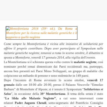
Come sempre la Montefortiana è vicina alle iniziative di solidarietà per
offrire il proprio contributo. Dopo aver partecipato al Symposium sulle
malattie genetiche neglette, tenutosi a roma lo scorso ottobre, il dibattito si
sposta a Monteforte, venerdì 17 gennaio 2014, alla vigilia dell'evento.
La Montefortiana si è schierata questa volta contro le
malattie neglette
, così
nominate perché ormai dimenticate dai Paesi occidentali ma, purtroppo,
ancora ben presenti nei Paesi Meno Sviluppati, un gruppo di malattie che
colpiscono un miliardo di persone e sono endemiche in 149 paesi.
Dopo l’incontro di Roma avvenuto lo scorso ottobre,
venerdì 17
gennaio
dalle ore 18:00 alle 20:00, presso il Palazzo Vescovile “Ermolao
Barbaro” di Monteforte d’Alpone, si è tenuto il Symposium “
Solidarietas et
Salus
”, in occasione della
39° Montefortiana
. Il tema della serata è stato
“
La Sfida alle Malattie Neglette”
, a cui sono intervenuti come
relatori
Padre Augusto Chendi
, sotto-segretario del Pontificio Consiglio