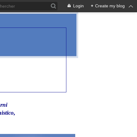
Login
+
Create my blog
rni
istico,