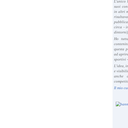
L'unico 
suoi con
in altri
risultav
pubblica
circa - 
dintorni)
Ho tutt
contenit
questa p
ad aprire
sportivi 
L'idea, 
e visibil
anche a
competiti
Il mio cu