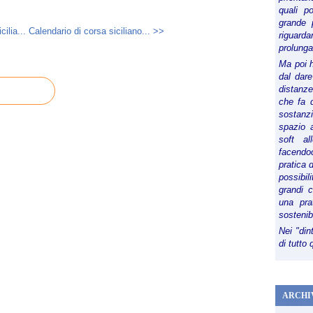
quali p
grande 
ilia...
Calendario di corsa siciliano... >>
riguard
prolunga
Ma poi 
dal dare
distanze,
che fa d
sostanz
spazio 
soft al
facendoc
pratica 
possibi
grandi 
una pra
sostenib
Nei "din
di tutto
ARCHI