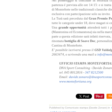
Nel pomeriggio si conclude in bellezza c
partenza é prevista alle ore 14:15: e si tratt
di Monteforte nelle tradizionali classiche d
esclusiva con partecipazione solo su invito.
La Turà sarà preceduta dal
Gran Premio Pe
tutte le categorie under 18, dove magari si
Una
grande opportunità
attenderà tutti i 
(Maratonina ed Ecomaratona) sia nella marci
parte a questa edizione sarà infatti riservata,
rinomata
bottiglia di Soave Doc
, personaliz
Cantina di Monteforte.
E’ possibile iscriversi presso il
GSD Valdal
2663474, o scrivendo una mail a
info@mont
UFFICIO STAMPA MONTEFORTIA
DNA Sport Consulting - Davide Zonar
tel. 045 8012816 -
347 8212500
Email:
davide.zonaro@
dnasportconsul
www.montefortiana.org
Re
Published by Comunicato stampa (Davide Zonaro)
in