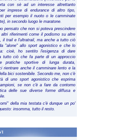
orta con sè ad un interesse altrettanto
per imprese di endurance di altro tipo,
anti per esempio il nuoto o le camminate
te), in secondo luogo le maratone.
ho pensato che non si poteva prescindere
 altri riferimenti come il podismo su altre
 il trail e l'ultratrail, ma anche a tutto ciò
a "alone" allo sport agonistico e che lo
ia: cioè, ho sentito l'esigenza di dare
a tutto ciò che fa parte di un approccio
le pratiche sportive di lunga durata,
i rientrare anche il camminare lento e la
della bici sostenibile. Secondo me, non c'è
lità di uno sport agonistico che esprima
campioni, se non c'è a fare da contorno
tica delle sue diverse forme diffusa e
ile.
torni" della mia testata c'è dunque un po'
 questo: insomma, tutto il resto.
VI