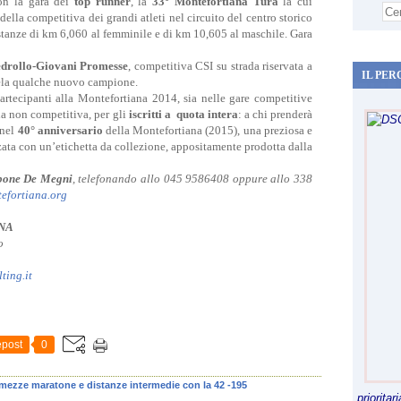
on la gara dei
top runner
, la
33° Montefortiana Turà
la cui
a della competitiva dei grandi atleti nel circuito del centro storico
istanze di km 6,060 al femminile e di km 10,605 al maschile. Gara
drollo-Giovani Promesse
, competitiva CSI su strada riservata a
IL PER
 cela qualche nuovo campione.
partecipanti alla Montefortiana 2014, sia nelle gare competitive
a non competitiva, per gli
iscritti a quota intera
: a chi prenderà
 nel
40° anniversario
della Montefortiana (2015), una preziosa e
zata con un’etichetta da collezione, appositamente prodotta dalla
pone De Megni
, telefonando allo 045 9586408 oppure allo 338
efortiana.org
NA
o
ting.it
post
0
mezze maratone e distanze intermedie con la 42 -195
priorita