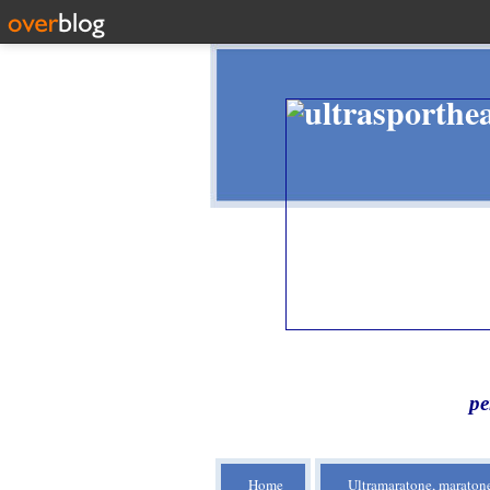
pe
Home
Ultramaratone, maratone