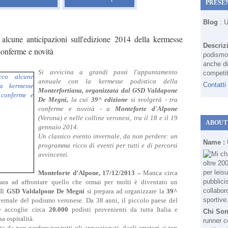
PRESE
Blog
: 
alcune anticipazioni sull'edizione 2014 della kermesse
Descriz
conferme e novità
podismo 
anche di
Si avvicina a grandi passi l'appuntamento
competit
annuale con la kermesse podistica della
Contatti
Monterfortiana, organizzata dal GSD Valdapone
De Megni,
la cui
39^ edizione
si svolgerà - tra
conferme e novità - a
Monteforte d'Alpone
(Verona) e nelle colline veronesi, tra il 18 e il 19
ABOUT
gennaio 2014.
Un classico evento invernale, da non perdere: un
Name :
programma ricco di eventi per tutti e di percorsi
avvincenti.
Monteforte d’Alpone, 17/12/2013 –
Manca circa
ara ad affrontare quello che ormai per molti è diventato un
 Il
GSD Valdalpone De Megni
si prepara ad organizzare la
39^
nvernale del podismo veronese. Da 38 anni, il piccolo paese del
e accoglie circa
20.000
podisti provenienti da tutta Italia e
Chi So
sa ospitalità.
runner c
 da non perdere per tutti gli appassionati, dagli amatori ai top