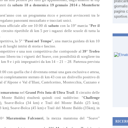
pratican
nteri da
sabato 18 a domenica 19 gennaio 2014
a
Monteforte
giornali
pagina c
quest’anno con un programma ricco e percorsi avvincenti tra le
sportive
e regalano panorami mozzafiato e tracciati unici.
tura ufficiale alle ore 10:00 di
sabato
con la 19° marcia “
Per il
circuito ripetibile di km 5 per i ragazzi delle scuole di tutta la
.
etitiva, la 5° “
Passi nel Tempo
”, una marcia guidata di km 10
di luoghi intrisi di storia e fascino.
competitive e una non competitiva che corrisponde al
39° Trofeo
so libero tra i vigneti del Soave, con possibilità di scegliere tra
a km 9 e i più impegnativi da km 14 – 21 – 28. Partenza prevista
:00 con quella che è diventata ormai una gara esclusiva e attesa,
asi completamente sterrato di km 43 con un dislivello positivo di
Val d’Alpone e Val d’Illasi, Castelcerino, Montecchia, Cazzano e
comaratona
nel
Grand Prix Iuta di Ultra Trail
. Il circuito delle
onte Baldo) risulterà quindi così suddiviso: “
Challenge
, Soave-Bolca (34 km) e Trail del Monte Baldo (25 km);
3 km), Soave-Bolca (45 km) e Trail del Monte Baldo (35km), in
 20^
Maratonina Falconeri
, la mezza maratona del “Soave”
RICER