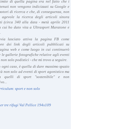
limite di quella pagina era nel fatto che i
tenuti non vengono indicizzati su Google e
 motori di ricerca e che, di conseguenza, non
a agevole la ricerca degli articoli sinora
ti (circa 340 alla data - metà aprile 2011
in cui ho dato vita a Ultrasport Maratone e
.
avia lasciato attiva la pagina FB come
ore dei link degli articoli pubblicati su
agina web e come luogo in cui continuerò
 le gallerie fotografiche relative agli eventi
- non solo podistici - che mi trovo a seguire.
in ogni caso, è quella di dare massimo spazio
ità non solo ad eventi di sport agonistico ma
 quelli di sport "sostenibile" e non
vo...
rriculum: sport e non solo