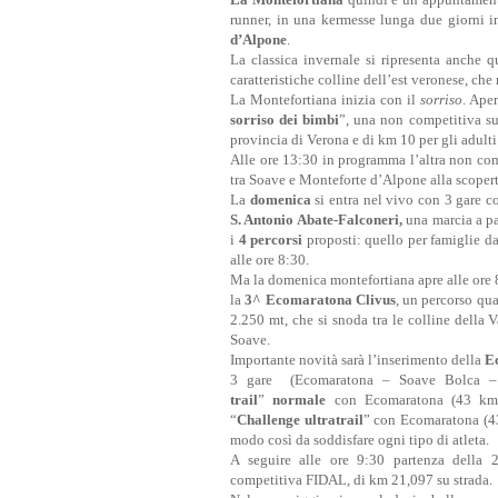
runner, in una kermesse lunga due giorni i
d’Alpone
.
La classica invernale si ripresenta anche 
caratteristiche colline dell’est veronese, ch
La Montefortiana inizia con il
sorriso
. Aper
sorriso dei bimbi
”, una non competitiva su 
provincia di Verona e di km 10 per gli adulti
Alle ore 13:30 in programma l’altra non comp
tra Soave e Monteforte d’Alpone alla scoperta 
La
domenica
si entra nel vivo con 3 gare 
S. Antonio Abate-Falconeri,
una marcia a pas
i
4 percorsi
proposti: quello per famiglie d
alle ore 8:30.
Ma la domenica montefortiana apre alle ore 8
la
3^ Ecomaratona Clivus
, un percorso qu
2.250 mt, che si snoda tra le colline della 
Soave.
Importante novità sarà l’inserimento della
E
3 gare (Ecomaratona – Soave Bolca – M
trail
”
normale
con Ecomaratona (43 km)
“
Challenge ultratrail
” con Ecomaratona (4
modo così da soddisfare ogni tipo di atleta.
A seguire alle ore 9:30 partenza della
competitiva FIDAL, di km 21,097 su strada.