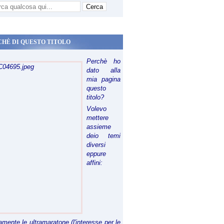
CHÈ DI QUESTO TITOLO
Perchè ho
dato alla
mia pagina
questo
titolo?
Volevo
mettere
assieme
deio temi
diversi
eppure
affini:
riamente le ultramaratone (l'interesse per le