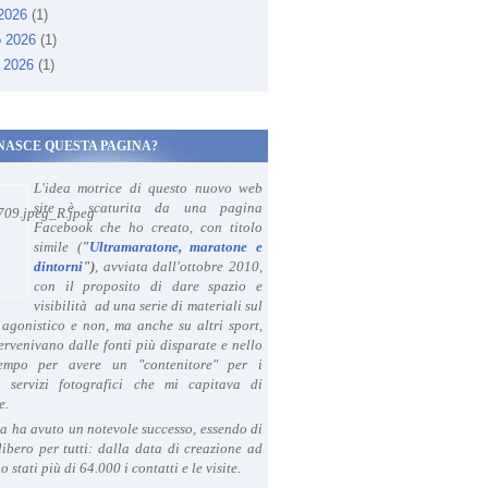
 2026
(1)
o 2026
(1)
 2026
(1)
NASCE QUESTA PAGINA?
L'idea motrice di questo nuovo web
site è scaturita da una pagina
Facebook che ho creato, con titolo
simile (
"
Ultramaratone, maratone e
dintorni
")
, avviata dall'ottobre 2010,
con il proposito di dare spazio e
visibilità ad una serie di materiali sul
agonistico e non, ma anche su altri sport,
ervenivano dalle fonti più disparate e nello
tempo per avere un "contenitore" per i
i servizi fotografici che mi capitava di
e.
a ha avuto un notevole successo, essendo di
libero per tutti: dalla data di creazione ad
o stati più di 64.000 i contatti e le visite.