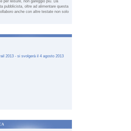
te per leisure, non gareggio più. Da
sta pubblicista, oltre ad alimentare questa
ollaboro anche con altre testate non solo
.
CA