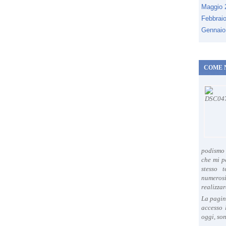
Maggio
Febbrai
Gennaio
COME 
podismo 
che mi p
stesso 
numeros
realizzar
La pagin
accesso 
oggi, son