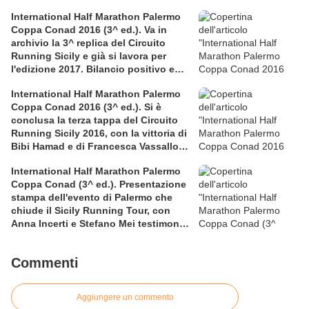
International Half Marathon Palermo
Coppa Conad 2016 (3^ ed.). Va in
archivio la 3^ replica del Circuito
Running Sicily e già si lavora per
l'edizione 2017. Bilancio positivo e
rettificata in extremis la graduatoria
International Half Marathon Palermo
maschile a squadre
Coppa Conad 2016 (3^ ed.). Si è
conclusa la terza tappa del Circuito
Running Sicily 2016, con la vittoria di
Bibi Hamad e di Francesca Vassallo
nella Mezza
International Half Marathon Palermo
Coppa Conad (3^ ed.). Presentazione
stampa dell'evento di Palermo che
chiude il Sicily Running Tour, con
Anna Incerti e Stefano Mei testimonial
allo start
Commenti
Aggiungere un commento