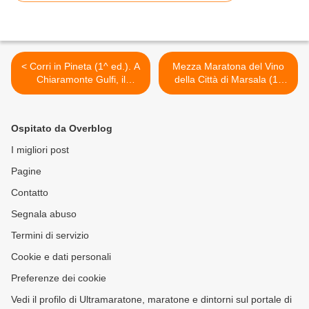
< Corri in Pineta (1^ ed.). A
Mezza Maratona del Vino
Chiaramonte Gulfi, il
della Città di Marsala (1^
prossimo 27 ottobre, un
ed.). Il prossimo 1°
misto sterrato-asfalto
dicembre, a Marsala, sarà
valida come prova del
Ospitato da Overblog
Grand Prix Regionale di
Maratonine per
I migliori post
Amatori/Master >
Pagine
Contatto
Segnala abuso
Termini di servizio
Cookie e dati personali
Preferenze dei cookie
Vedi il profilo di Ultramaratone, maratone e dintorni sul portale di