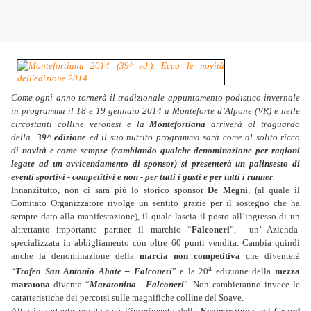
Come ogni anno tornerà il tradizionale appuntamento podistico invernale
in programma il 18 e 19 gennaio 2014 a Monteforte d’Alpone (VR) e nelle
circostanti colline veronesi e la
Montefortiana
arriverà al traguardo
della
39^ edizione
ed il suo nutrito programma sarà come al solito ricco
di
novità e come sempre (cambiando qualche denominazione per ragioni
legate ad un avvicendamento di sponsor) si presenterà un palinsesto di
eventi sportivi - competitivi e non - per tutti i gusti e per tutti i runner
.
Innanzitutto, non ci sarà più lo storico sponsor
De Megni
, (al quale il
Comitato Organizzatore rivolge un sentito grazie per il sostegno che ha
sempre dato alla manifestazione), il quale lascia il posto all’ingresso di un
altrettanto importante partner, il marchio “
Falconeri
”, un’ Azienda
specializzata in abbigliamento con oltre 60 punti vendita. Cambia quindi
anche la denominazione della
marcia
non competitiva
che diventerà
a
“
Trofeo San Antonio Abate – Falconeri
” e la 20
edizione della
mezza
maratona
diventa “
Maratonina - Falconeri
”. Non cambieranno invece le
caratteristiche dei percorsi sulle magnifiche colline del Soave.
Altra importante novità sarà l’inserimento della
Ecomaratona
nel
Grand