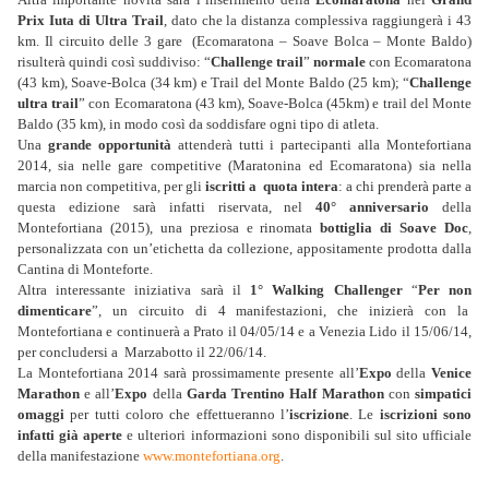
Prix Iuta di Ultra Trail
, dato che la distanza complessiva raggiungerà i 43
km. Il circuito delle 3 gare (Ecomaratona – Soave Bolca – Monte Baldo)
risulterà quindi così suddiviso: “
Challenge trail
”
normale
con Ecomaratona
(43 km), Soave-Bolca (34 km) e Trail del Monte Baldo (25 km); “
Challenge
ultra trail
” con Ecomaratona (43 km), Soave-Bolca (45km) e trail del Monte
Baldo (35 km), in modo così da soddisfare ogni tipo di atleta.
Una
grande opportunità
attenderà tutti i partecipanti alla Montefortiana
2014, sia nelle gare competitive (Maratonina ed Ecomaratona) sia nella
marcia non competitiva, per gli
iscritti a quota intera
: a chi prenderà parte a
questa edizione sarà infatti riservata, nel
40° anniversario
della
Montefortiana (2015), una preziosa e rinomata
bottiglia di Soave Doc
,
personalizzata con un’etichetta da collezione, appositamente prodotta dalla
Cantina di Monteforte.
Altra interessante iniziativa sarà il
1° Walking Challenger
“
Per non
dimenticare
”, un circuito di 4 manifestazioni, che inizierà con la
Montefortiana e continuerà a Prato il 04/05/14 e a Venezia Lido il 15/06/14,
per concludersi a Marzabotto il 22/06/14.
La Montefortiana 2014 sarà prossimamente presente all’
Expo
della
Venice
Marathon
e all’
Expo
della
Garda Trentino Half Marathon
con
simpatici
omaggi
per tutti coloro che effettueranno l’
iscrizione
. Le
iscrizioni sono
infatti già aperte
e ulteriori informazioni sono disponibili sul sito ufficiale
della manifestazione
www.montefortiana.org
.