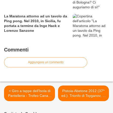
La Maratona attorno ad un tavolo da
Ping pong. Nel 2010, in Sicilia, fu
portata a termine da Inge Hack e
Lorenzo Sanzone
Commenti
Aggiungere un commento
< Giro a tappe dell'Isola di
Pistoia-Abetone 2012 (37^
Pantelleria - Trofeo Canale
ed.). Trionfo di Tsyganov, Di
di Sicila (1^ ed.). Nella 1^
Cecco secondo. Tra le
tappa Fiollo e Facciolo, da
donne, vince Monica Carlin
compagni di squadra, primi
con 11' di distacco dalla