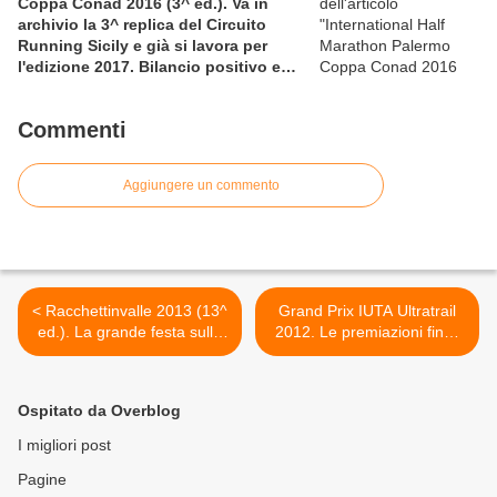
Coppa Conad 2016 (3^ ed.). Va in
archivio la 3^ replica del Circuito
Running Sicily e già si lavora per
l'edizione 2017. Bilancio positivo e
rettificata in extremis la graduatoria
maschile a squadre
Commenti
Aggiungere un commento
< Racchettinvalle 2013 (13^
Grand Prix IUTA Ultratrail
ed.). La grande festa sulla
2012. Le premiazioni finali
neve lascia Pragelato e si
avranno luogo in occasione
sposta a Sestriere, il
della 3^ edizione de "La
prossimo 3 febbraio
Ronda Ghibellina" >
Ospitato da Overblog
I migliori post
Pagine