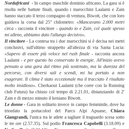
Nordafricani -
In campo maschile dominio africano. La gara si è
risolta nelle battute finali, quando i marocchini Laalami e Zain
hanno staccato il terzo compagno di ventura, Biwott, che con loro
guidava la corsa dal 25°
chilometro:
«Mancavano 2.000 metri
circa
- racconta il vincitore -
quando io e Zain, col quale spesso
mi alleno, abbiamo dato l'allungo decisivo».
Il vincitore -
La contesa tra i due marocchini si è decisa nei metri
conclusivi, sull'ultimo strappetto all'altezza di via Santa Lucia:
«Sapevo di essere più veloce nel rush finale
- racconta ancora
Laalami -
e per questo ho conservato le energie. All'inizio avevo
pensato a una gara dal ritmo più sostenuto, ma la durezza del
percorso, con diversi sali e scendi, mi ha portato a non
esagerare. Il clima è stato eccezionale ma il tracciato è risultato
molto insidioso»
. Cherkaoui Laalami (che corre con la Running
club Futura) ha chiuso col tempo di 2.21.01, distanziando di 2'
Zain e di mezzo minuto il keniano Biwott.
Le donne -
Gara in solitario invece in campo femminile, dove ha
trionfato la portacolori del Parco Alpi Apuane,
Chiara
Giangrandi,
l'unica tra le atlete a tagliare il traguardo scesa sotto
le tre ore (2.57.35). Sul podio
Francesca Capobelli
(3.18.09) e