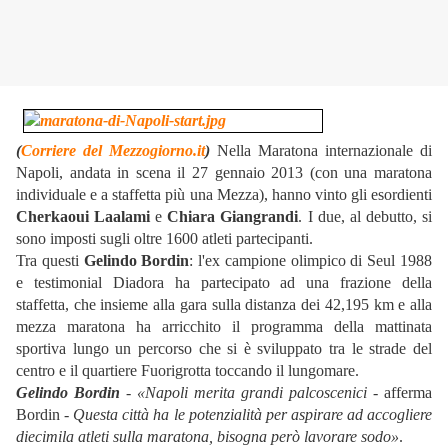
(
Corriere del Mezzogiorno.it
)
Nella Maratona internazionale di
Napoli, andata in scena il 27 gennaio 2013 (con una maratona
individuale e a staffetta più una Mezza), hanno vinto gli esordienti
Cherkaoui Laalami
e
Chiara Giangrandi
. I due, al debutto, si
sono imposti sugli oltre 1600 atleti partecipanti.
Tra questi
Gelindo Bordin
: l'ex campione olimpico di Seul 1988
e testimonial Diadora ha partecipato ad una frazione della
staffetta, che insieme alla gara sulla distanza dei 42,195 km e alla
mezza maratona ha arricchito il programma della mattinata
sportiva lungo un percorso che si è sviluppato tra le strade del
centro e il quartiere Fuorigrotta toccando il lungomare.
Gelindo Bordin
-
«Napoli merita grandi palcoscenici
- afferma
Bordin -
Questa città ha le potenzialità per aspirare ad accogliere
diecimila atleti sulla maratona, bisogna però lavorare sodo»
.