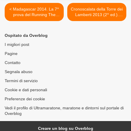
< Madagascar 2014. La 7^
Cronoscalata della Torre dei
prova del Running The
Lamberti 2013 (2^ ed.).
Planet Roving Race: 250
Grande kermesse nella
km in tappa unica
gara ideata da Ettore Rossi
al suo secondo
Ospitato da Overblog
appuntamento >
I migliori post
Pagine
Contatto
Segnala abuso
Termini di servizio
Cookie e dati personali
Preferenze dei cookie
Vedi il profilo di Ultramaratone, maratone e dintorni sul portale di
Overblog
Creare un blog su Overblog