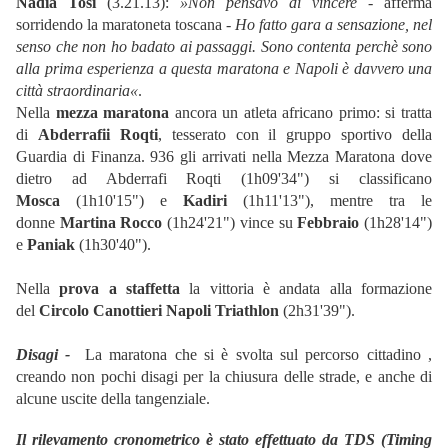
Nadia Tosi
(3.21.13):
»Non pensavo di vincere
- afferma
sorridendo la maratoneta toscana -
Ho fatto gara a sensazione, nel
senso che non ho badato ai passaggi. Sono contenta perchè sono
alla prima esperienza a questa maratona e Napoli è davvero una
città straordinaria«
.
Nella
mezza maratona
ancora un atleta africano primo: si tratta
di
Abderrafii Roqti
, tesserato con il gruppo sportivo della
Guardia di Finanza. 936 gli arrivati nella Mezza Maratona dove
dietro ad Abderrafi Roqti (1h09'34") si classificano
Mosca
(1h10'15") e
Kadiri
(1h11'13"), mentre tra le
donne
Martina Rocco
(1h24'21") vince su
Febbraio
(1h28'14")
e
Paniak
(1h30'40").
Nella
prova a staffetta
la vittoria è andata alla formazione
del
Circolo Canottieri Napoli Triathlon
(2h31'39").
Disagi -
La maratona che si è svolta sul percorso cittadino ,
creando non pochi disagi per la chiusura delle strade, e anche di
alcune uscite della tangenziale.
Il rilevamento cronometrico è stato effettuato da TDS (Timing