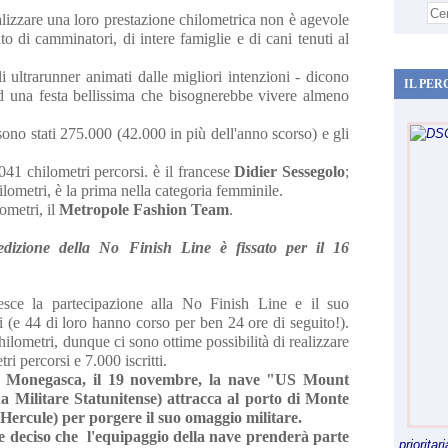
alizzare una loro prestazione chilometrica non è agevole
to di camminatori, di intere famiglie e di cani tenuti al
i ultrarunner animati dalle migliori intenzioni - dicono
IL PER
d una festa bellissima che bisognerebbe vivere almeno
i sono stati 275.000 (42.000 in più dell'anno scorso) e gli
41 chilometri percorsi. è il francese
Didier Sessegolo
;
lometri, è la prima nella categoria femminile.
ometri, il
Metropole Fashion Team
.
dizione della No Finish Line è fissato per il 16
sce la partecipazione alla No Finish Line e il suo
ti (e 44 di loro hanno corso per ben 24 ore di seguito!).
hilometri, dunque ci sono ottime possibilità di realizzare
ri percorsi e 7.000 iscritti.
le Monegasca, il 19 novembre, la nave "US Mount
 Militare Statunitense) attracca al porto di Monte
 Hercule) per porgere il suo omaggio militare.
e deciso che l'equipaggio della nave prenderà parte
priorita