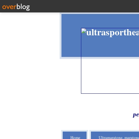
pe
Home
Ultramaratone, maratone