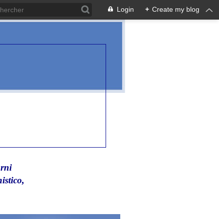
Login
+
Create my blog
rni
istico,