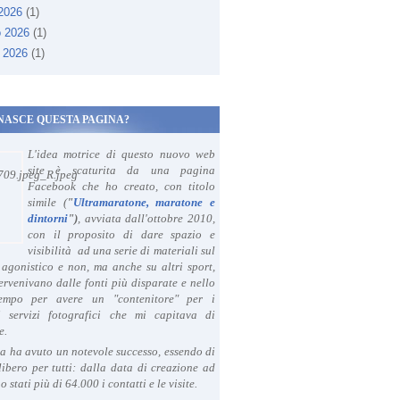
 2026
(1)
o 2026
(1)
 2026
(1)
NASCE QUESTA PAGINA?
L'idea motrice di questo nuovo web
site è scaturita da una pagina
Facebook che ho creato, con titolo
simile (
"
Ultramaratone, maratone e
dintorni
")
, avviata dall'ottobre 2010,
con il proposito di dare spazio e
visibilità ad una serie di materiali sul
agonistico e non, ma anche su altri sport,
ervenivano dalle fonti più disparate e nello
tempo per avere un "contenitore" per i
i servizi fotografici che mi capitava di
e.
a ha avuto un notevole successo, essendo di
libero per tutti: dalla data di creazione ad
o stati più di 64.000 i contatti e le visite.