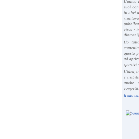
L'unico 
suoi con
in altri
risultav
pubblica
circa - 
dintorni)
Ho tutt
contenit
questa p
ad aprire
sportivi 
L'idea, 
e visibil
anche a
competiti
Il mio cu