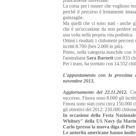
praticamente universale.
La corsa per i runner che vogliono re
perchè il percorso è lentamente intasa
guinzaglie.
Ma quelli che ci sono stati - anche gl
che è un'occasione da non perdere e
una volta nella propria vita podistica.
Ottimi i risultati: i chilometri percors
iscritti 8.700 (ben 2.000 in più).
Primo, nella categoria maschile con 10
l'australiana
Sara Barnett
con 833 chi
Per i team, ha svettato con 14.552 chil
L'appuntamento con la prossima e
novembre 2013.
Aggiornamento del 22.11.2012.
Cre
successo. Finora sono 8.000 gli iscrit
Finora sono stati corsi circa 150.000 c
gli obiettivi del 2012: 230.000 chilomet
In occasione della Festa Naziona
Whitney" della US Navy (la Marina
Carlo (presso la nuova diga di Port
Le autorità americane hanno inoltr