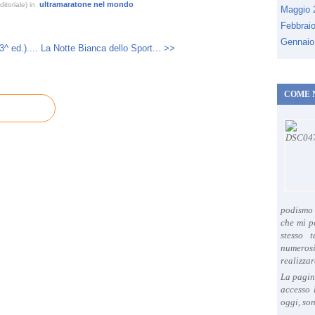
ultramaratone nel mondo
itoriale)
in
Maggio
Febbrai
Gennaio
^ ed.)....
La Notte Bianca dello Sport... >>
COME 
podismo 
che mi p
stesso 
numeros
realizzar
La pagin
accesso 
oggi, son