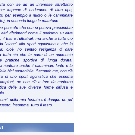
orta con sè ad un interesse altrettanto
per imprese di endurance di altro tipo,
anti per esempio il nuoto o le camminate
te), in secondo luogo le maratone.
ho pensato che non si poteva prescindere
 altri riferimenti come il podismo su altre
 il trail e l'ultratrail, ma anche a tutto ciò
a "alone" allo sport agonistico e che lo
ia: cioè, ho sentito l'esigenza di dare
a tutto ciò che fa parte di un approccio
le pratiche sportive di lunga durata,
i rientrare anche il camminare lento e la
della bici sostenibile. Secondo me, non c'è
lità di uno sport agonistico che esprima
campioni, se non c'è a fare da contorno
tica delle sue diverse forme diffusa e
ile.
torni" della mia testata c'è dunque un po'
 questo: insomma, tutto il resto.
VI