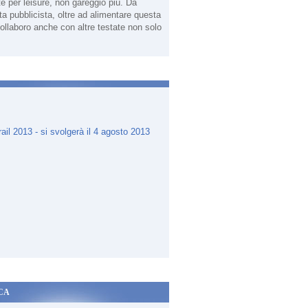
te per leisure, non gareggio più. Da
sta pubblicista, oltre ad alimentare questa
ollaboro anche con altre testate non solo
.
CA