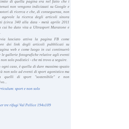
limite di quella pagina era nel fatto che i
tenuti non vengono indicizzati su Google e
 motori di ricerca e che, di conseguenza, non
a agevole la ricerca degli articoli sinora
ti (circa 340 alla data - metà aprile 2011
in cui ho dato vita a Ultrasport Maratone e
.
avia lasciato attiva la pagina FB come
ore dei link degli articoli pubblicati su
agina web e come luogo in cui continuerò
 le gallerie fotografiche relative agli eventi
- non solo podistici - che mi trovo a seguire.
in ogni caso, è quella di dare massimo spazio
ità non solo ad eventi di sport agonistico ma
 quelli di sport "sostenibile" e non
vo...
rriculum: sport e non solo