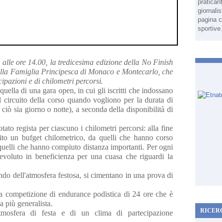
pratican
giornali
pagina c
sportive
lle ore 14.00, la tredicesima edizione della No Finish
dalla Famiglia Principesca di Monaco e Montecarlo, che
cipazioni e di chilometri percorsi.
 quella di una gara open, in cui gli iscritti che indossano
 circuito della corso quando vogliono per la durata di
 ciò sia giorno o notte), a seconda della disponibilità di
tato regista per ciascuno i chilometri percorsi: alla fine
sito un bufget chilometrico, da quelli che hanno corso
 quelli che hanno compiuto distanza importanti. Per ogni
evoluto in beneficienza per una cuasa che riguardi la
ando dell'atmosfera festosa, si cimentano in una prova di
a competizione di endurance podistica di 24 ore che è
ca più generalista.
RICER
'atmosfera di festa e di un clima di partecipazione