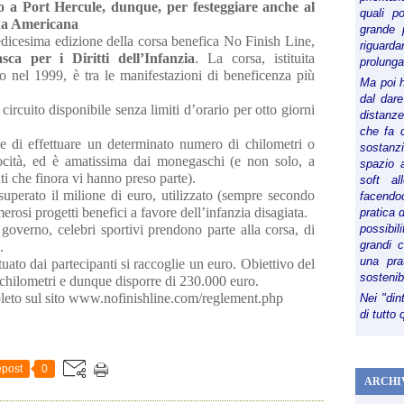
 a Port Hercule, dunque, per festeggiare anche al
quali p
na Americana
grande 
edicesima edizione della corsa benefica No Finish Line,
riguard
ca per i Diritti dell’Infanzia
. La corsa, istituita
prolunga
o nel 1999, è tra le manifestazioni di beneficenza più
Ma poi 
dal dare
circuito disponibile senza limiti d’orario per otto giorni
distanze,
che fa d
de di effettuare un determinato numero di chilometri o
sostanz
elocità, ed è amatissima dai monegaschi (e non solo, a
spazio 
ti che finora vi hanno preso parte).
soft al
superato il milione di euro, utilizzato (sempre secondo
facendoc
erosi progetti benefici a favore dell’infanzia disagiata.
pratica 
overno, celebri sportivi prendono parte alla corsa, di
possibi
grandi 
.
una pra
uato dai partecipanti si raccoglie un euro. Obiettivo del
sostenib
chilometri e dunque disporre di 230.000 euro.
eto sul sito www.nofinishline.com/reglement.php
Nei "din
di tutto
post
0
ARCHI