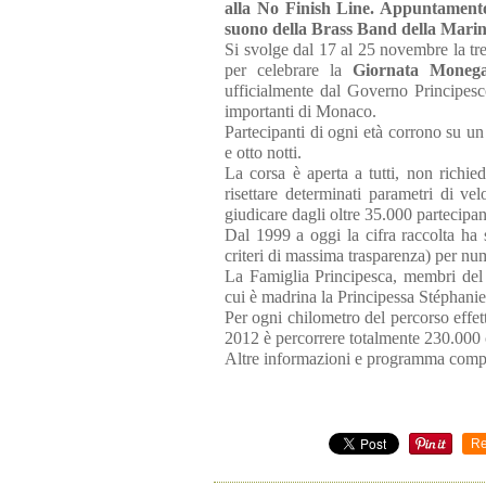
alla No Finish Line. Appuntamento
suono della Brass Band della Mari
Si svolge dal 17 al 25 novembre la tr
per celebrare la
Giornata Monegas
ufficialmente dal Governo Principesc
importanti di Monaco.
Partecipanti di ogni età corrono su un 
e otto notti.
La corsa è aperta a tutti, non richie
risettare determinati parametri di v
giudicare dagli oltre 35.000 partecipan
Dal 1999 a oggi la cifra raccolta ha 
criteri di massima trasparenza) per num
La Famiglia Principesca, membri del g
cui è madrina la Principessa Stéphanie
Per ogni chilometro del percorso effett
2012 è percorrere totalmente 230.000 
Altre informazioni e programma compl
Re