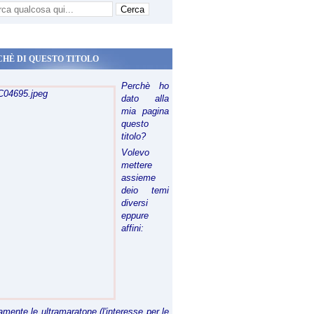
CHÈ DI QUESTO TITOLO
Perchè ho
dato alla
mia pagina
questo
titolo?
Volevo
mettere
assieme
deio temi
diversi
eppure
affini:
riamente le ultramaratone (l'interesse per le