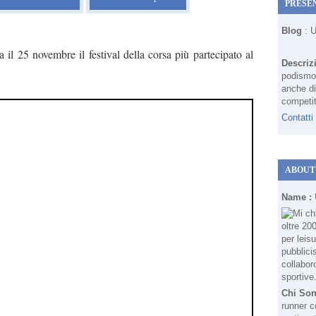
PRESE
Blog
: 
a il 25 novembre il festival della corsa più partecipato al
Descriz
podismo 
anche di
competit
Contatti
ABOUT
Name :
Chi So
runner c