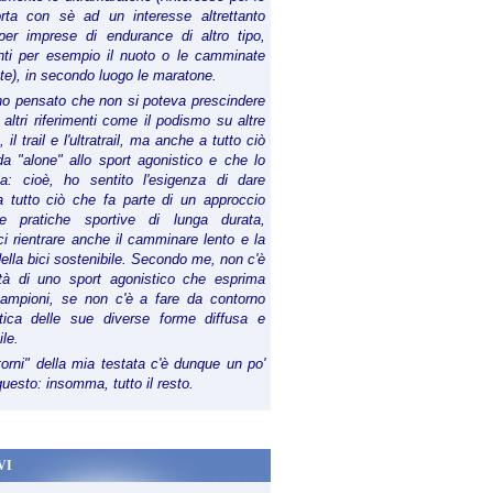
orta con sè ad un interesse altrettanto
per imprese di endurance di altro tipo,
anti per esempio il nuoto o le camminate
te), in secondo luogo le maratone.
ho pensato che non si poteva prescindere
 altri riferimenti come il podismo su altre
 il trail e l'ultratrail, ma anche a tutto ciò
a "alone" allo sport agonistico e che lo
ia: cioè, ho sentito l'esigenza di dare
a tutto ciò che fa parte di un approccio
le pratiche sportive di lunga durata,
i rientrare anche il camminare lento e la
della bici sostenibile. Secondo me, non c'è
lità di uno sport agonistico che esprima
campioni, se non c'è a fare da contorno
tica delle sue diverse forme diffusa e
ile.
torni" della mia testata c'è dunque un po'
 questo: insomma, tutto il resto.
VI