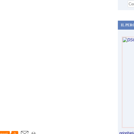
IL PER
priorita