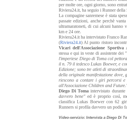
per molte ore, ogni giorno, sono entrati
Riviera24.it, ha seguio i Runner della
La compagine sanremese è stata spesso
passate edizioni, anche perchè vanta 
ultramaratoneti, di cui alcuni hanno 
km e 24 ore.
Riviera24.it ha intervistato Franco Ra
(
Riviera24.it
) Al punto ristoro incon
Vicari dell'Associazione Sporti
stessa e qui in veste di assistente dei "
l'imperiese Diego di Toma col pettora
il n. 79 il tedesco Lukas Boewer, e c
Edizione; sono tre atleti di straordin
della originale manifestazione dove, 
riescono a contare i giri percorsi 
all'Associazione Children and Future.
Diego Di Tom
a
intervistato durant
davvero bene"
ed è proprio così, m
classifica Lukas Boewer con 62 gir
Runners si profila davvero un podio fa
Video-servizio: Intervista a Diego Di 