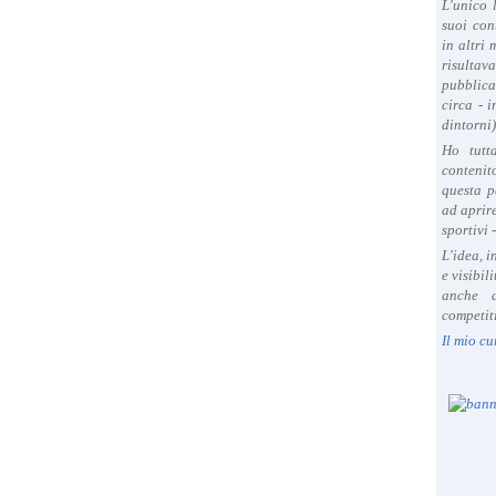
L'unico 
suoi con
in altri
risultav
pubblica
circa - 
dintorni)
Ho tutt
contenit
questa p
ad aprire
sportivi 
L'idea, 
e visibil
anche a
competiti
Il mio cu