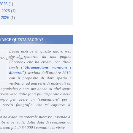
 2026
(1)
o 2026
(1)
 2026
(1)
NASCE QUESTA PAGINA?
L'idea motrice di questo nuovo web
site è scaturita da una pagina
Facebook che ho creato, con titolo
simile (
"
Ultramaratone, maratone e
dintorni
")
, avviata dall'ottobre 2010,
con il proposito di dare spazio e
visibilità ad una serie di materiali sul
agonistico e non, ma anche su altri sport,
ervenivano dalle fonti più disparate e nello
tempo per avere un "contenitore" per i
i servizi fotografici che mi capitava di
e.
a ha avuto un notevole successo, essendo di
libero per tutti: dalla data di creazione ad
o stati più di 64.000 i contatti e le visite.