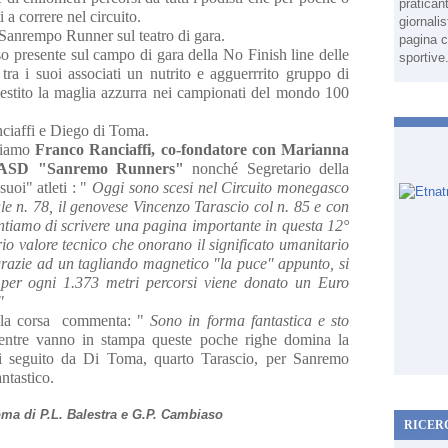
pratican
 a correre nel circuito.
giornali
 Sanrempo Runner sul teatro di gara.
pagina c
 presente sul campo di gara della No Finish line delle
sportive
tra i suoi associati un nutrito e agguerrrito gruppo di
vestito la maglia azzurra nei campionati del mondo 100
nciaffi e Diego di Toma.
triamo
Franco Ranciaffi, co-fondatore con Marianna
va ASD "Sanremo Runners"
nonché Segretario della
suoi" atleti : "
Oggi sono scesi nel Circuito monegasco
le n. 78, il genovese Vincenzo Tarascio col n. 85 e con
ontiamo di scrivere una pagina importante in questa 12°
ario valore tecnico che onorano il significato umanitario
grazie ad un tagliando magnetico "la puce" appunto, si
e per ogni 1.373 metri percorsi viene donato un Euro
"
e la corsa commenta: "
Sono in forma fantastica e sto
entre vanno in stampa queste poche righe domina la
i seguito da Di Toma, quarto Tarascio, per Sanremo
ntastico.
Toma di P.L. Balestra e G.P. Cambiaso
RICER