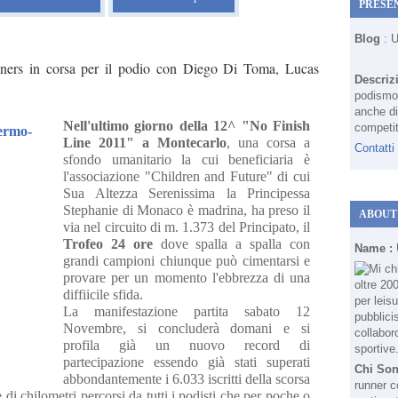
PRESE
Blog
: 
ers in corsa per il podio con Diego Di Toma, Lucas
Descriz
podismo 
anche di
Nell'ultimo giorno della 12^ "No Finish
competit
Line 2011" a Montecarlo
, una corsa a
Contatti
sfondo umanitario la cui beneficiaria è
l'associazione "Children and Future" di cui
Sua Altezza Serenissima la Principessa
Stephanie di Monaco è madrina, ha preso il
ABOUT
via nel circuito di m. 1.373 del Principato, il
Trofeo 24 ore
dove spalla a spalla con
Name :
grandi campioni chiunque può cimentarsi e
provare per un momento l'ebbrezza di una
diffiicile sfida.
La manifestazione partita sabato 12
Novembre, si concluderà domani e si
profila già un nuovo record di
partecipazione essendo già stati superati
Chi So
abbondantemente i 6.033 iscritti della scorsa
runner c
di chilometri percorsi da tutti i podisti che per poche o