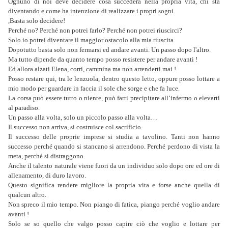
Ognuno di noi deve decidere cosa succederà nella propria vita, chi sta
diventando e come ha intenzione di realizzare i propri sogni.
,Basta solo decidere!
Perché no? Perché non potrei farlo? Perché non potrei riuscirci?
Solo io potrei diventare il maggior ostacolo alla mia riuscita.
Dopotutto basta solo non fermarsi ed andare avanti. Un passo dopo l'altro.
Ma tutto dipende da quanto tempo posso resistere per andare avanti !
Ed allora alzati Elena, corri, cammina ma non arrenderti mai !
Posso restare qui, tra le lenzuola, dentro questo letto, oppure posso lottare a
mio modo per guardare in faccia il sole che sorge e che fa luce.
La corsa può essere tutto o niente, può farti precipitare all’infermo o elevarti
al paradiso.
Un passo alla volta, solo un piccolo passo alla volta…
Il successo non arriva, si costruisce col sacrificio.
Il successo delle proprie imprese si studia a tavolino. Tanti non hanno
successo perché quando si stancano si arrendono. Perché perdono di vista la
meta, perché si distraggono.
Anche il talento naturale viene fuori da un individuo solo dopo ore ed ore di
allenamento, di duro lavoro.
Questo significa rendere migliore la propria vita e forse anche quella di
qualcun altro.
Non spreco il mio tempo. Non piango di fatica, piango perché voglio andare
avanti !
Solo se so quello che valgo posso capire ciò che voglio e lottare per