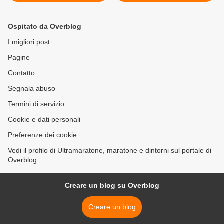
(11^ ed.). L'Ultra-Trail®
Alaska sulle tracce di Into
World Tour arriva in Europa,
the Wild >
con la sua seconda tappa
Ospitato da Overblog
I migliori post
Pagine
Contatto
Segnala abuso
Termini di servizio
Cookie e dati personali
Preferenze dei cookie
Vedi il profilo di Ultramaratone, maratone e dintorni sul portale di
Overblog
Creare un blog su Overblog
Creare un blog