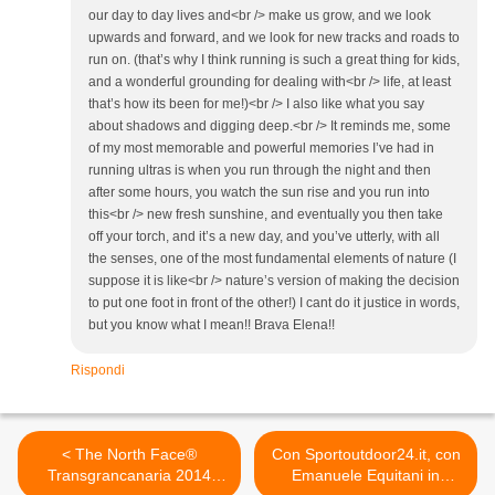
our day to day lives and<br /> make us grow, and we look
upwards and forward, and we look for new tracks and roads to
run on. (that’s why I think running is such a great thing for kids,
and a wonderful grounding for dealing with<br /> life, at least
that’s how its been for me!)<br /> I also like what you say
about shadows and digging deep.<br /> It reminds me, some
of my most memorable and powerful memories I’ve had in
running ultras is when you run through the night and then
after some hours, you watch the sun rise and you run into
this<br /> new fresh sunshine, and eventually you then take
off your torch, and it’s a new day, and you’ve utterly, with all
the senses, one of the most fundamental elements of nature (I
suppose it is like<br /> nature’s version of making the decision
to put one foot in front of the other!) I cant do it justice in words,
but you know what I mean!! Brava Elena!!
Rispondi
< The North Face®
Con Sportoutdoor24.it, con
Transgrancanaria 2014
Emanuele Equitani in