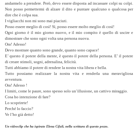
andarmelo a prendere. Però, devo essere disposta ad incassare colpi su colpi.
Non posso permettermi di alzare il dito e puntare qualcuno o qualcosa per
dire che è colpa sua.
I vigliacchi non mi sono mai piaciuti.
Posso essere meglio di così! Sì, posso essere molto meglio di così!
Ogni giorno è il mio giorno nuovo, e il mio compito è quello di uscire e
dimostrare che sono ogni volta una persona nuova.
Ora!
Adesso!
Devo mostrare quanto sono grande, quanto sono capace!
E’ questo il potere della mente, è questo il potere della persona. E’ il potere
di creare stimoli, sogni, adrenalina, felicità.
Tutti abbiamo il potere di rendere la nostra vita libera e bella.
Tutto possiamo realizzare la nostra vita e renderla una meravigliosa
avventura.
Ora!
Adesso !
I limiti, come le paure, sono spesso solo un’illusione, un cattivo miraggio.
Cosa ho intenzione di fare?
Lo scoprirete!
Perché lo faccio?
Ve l’ho già detto!
Un videoclip che ha ispirato Elena Cifali, nella scrittura di questo pezzo.