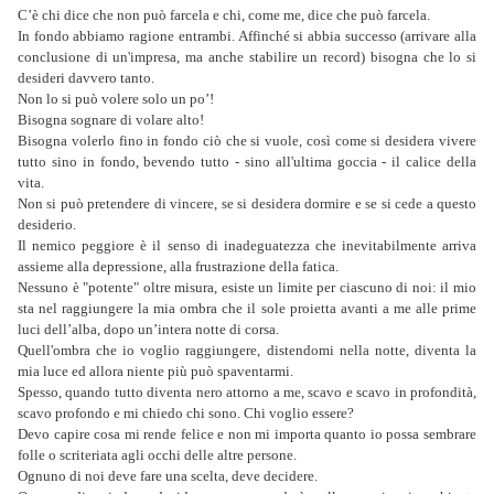
C’è chi dice che non può farcela e chi, come me, dice che può farcela.
In fondo abbiamo ragione entrambi. Affinché si abbia successo (arrivare alla
conclusione di un'impresa, ma anche stabilire un record) bisogna che lo si
desideri davvero tanto.
Non lo si può volere solo un po’!
Bisogna sognare di volare alto!
Bisogna volerlo fino in fondo ciò che si vuole, così come si desidera vivere
tutto sino in fondo, bevendo tutto - sino all'ultima goccia - il calice della
vita.
Non si può pretendere di vincere, se si desidera dormire e se si cede a questo
desiderio.
Il nemico peggiore è il senso di inadeguatezza che inevitabilmente arriva
assieme alla depressione, alla frustrazione della fatica.
Nessuno è "potente" oltre misura, esiste un limite per ciascuno di noi: il mio
sta nel raggiungere la mia ombra che il sole proietta avanti a me alle prime
luci dell’alba, dopo un’intera notte di corsa.
Quell'ombra che io voglio raggiungere, distendomi nella notte, diventa la
mia luce ed allora niente più può spaventarmi.
Spesso, quando tutto diventa nero attorno a me, scavo e scavo in profondità,
scavo profondo e mi chiedo chi sono. Chi voglio essere?
Devo capire cosa mi rende felice e non mi importa quanto io possa sembrare
folle o scriteriata agli occhi delle altre persone.
Ognuno di noi deve fare una scelta, deve decidere.