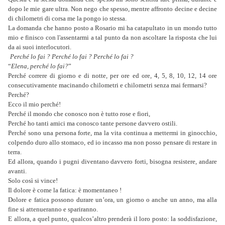
dopo le mie gare ultra. Non nego che spesso, mentre affronto decine e decine
di chilometri di corsa me la pongo io stessa.
La domanda che hanno posto a Rosario mi ha catapultato in un mondo tutto
mio e finisco con l'assentarmi a tal punto da non ascoltare la risposta che lui
da ai suoi interlocutori.
Perché lo fai ? Perché lo fai ? Perché lo fai ?
“
Elena, perché lo fai?
”
Perché correre di giorno e di notte, per ore ed ore, 4, 5, 8, 10, 12, 14 ore
consecutivamente macinando chilometri e chilometri senza mai fermarsi?
Perché?
Ecco il mio perché!
Perché il mondo che conosco non è tutto rose e fiori,
Perché ho tanti amici ma conosco tante persone davvero ostili.
Perché sono una persona forte, ma la vita continua a mettermi in ginocchio,
colpendo duro allo stomaco, ed io incasso ma non posso pensare di restare in
terra.
Ed allora, quando i pugni diventano davvero forti, bisogna resistere, andare
avanti.
Solo così si vince!
Il dolore è come la fatica: è momentaneo !
Dolore e fatica possono durare un’ora, un giorno o anche un anno, ma alla
fine si attenueranno e spariranno.
E allora, a quel punto, qualcos’altro prenderà il loro posto: la soddisfazione,