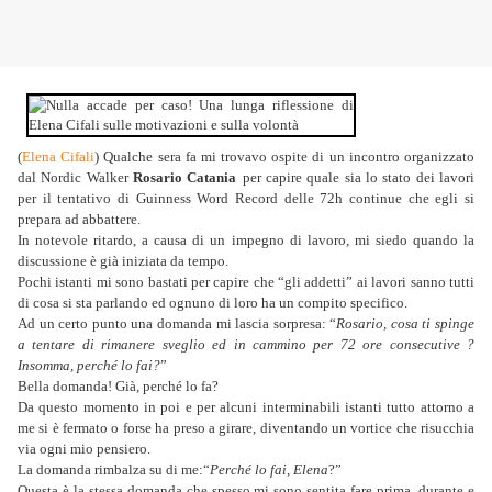
(
Elena Cifali
) Qualche sera fa mi trovavo ospite di un incontro organizzato
dal Nordic Walker
Rosario Catania
per capire quale sia lo stato dei lavori
per il tentativo di Guinness Word Record delle 72h continue che egli si
prepara ad abbattere.
In notevole ritardo, a causa di un impegno di lavoro, mi siedo quando la
discussione è già iniziata da tempo.
Pochi istanti mi sono bastati per capire che “gli addetti” ai lavori sanno tutti
di cosa si sta parlando ed ognuno di loro ha un compito specifico.
Ad un certo punto una domanda mi lascia sorpresa:
“
Rosario, cosa ti spinge
a tentare di rimanere sveglio ed in cammino per 72 ore consecutive ?
Insomma, perché lo fai?
”
Bella domanda! Già, perché lo fa?
Da questo momento in poi e per alcuni interminabili istanti tutto attorno a
me si è fermato o forse ha preso a girare, diventando un vortice che risucchia
via ogni mio pensiero.
La domanda rimbalza su di me:“
Perché lo fai, Elena
?”
Questa è la stessa domanda che spesso mi sono sentita fare prima, durante e