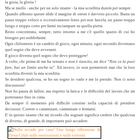
la gioia, la gloria !
Ma se mollo - anche per un solo istante - la mia sconfitta durerà per sempre.
Quando affronto queste sfide il margine di errore è davvero piccolo. Basta un
passo troppo veloce o eccessivamente lento per non farcela, un passo troppo
lungo o troppo corto per farmi inciampare su quella pietra.
Resto concentrata, sempre, tutto intorno a me c'è quello spazio di cui ho
bisogno per soddisfarmi.
Ogni chilometro è un cambio di gioco, ogni minuto, ogni secondo diventano
quel sogno che deve avverarsi.
Il gioco diventa quel sogno che devo proteggere!
A volte, chi prima di me ha tentato e non è riuscito, mi dice “
Non ce la puoi
fare, hai un limite anche tu
”. Ed invece, io non permetterò mai che la loro
sconfitta diventi la mia sconfitta.
Se desidero qualcosa, se ho un sogno io vado e me lo prendo. Non ci sono
discussioni!
Non ho paura di fallire, ma rispetto la fatica e le difficoltà del lavoro che mi
porteranno fino in cima.
Da sempre il momento più difficile consiste nella capacità di prendere
decisioni. Correre o camminare, camminare o fermarsi.
E' in questo istante che mi ricordo che sognare significa credere che qualcosa
di diverso, di grande, di importante può accadere.