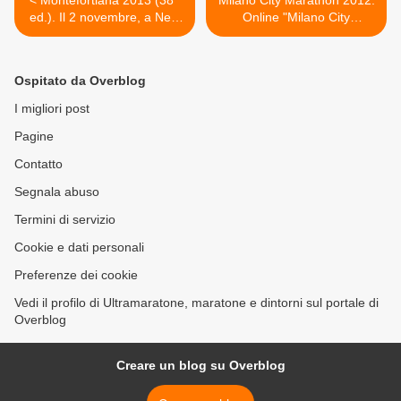
< Montefortiana 2013 (38^
Milano City Marathon 2012.
ed.). Il 2 novembre, a New
Online "Milano City
York, un ricevimento con
Marathon - The film >
cena per presentare
l'edizione 2013
Ospitato da Overblog
I migliori post
Pagine
Contatto
Segnala abuso
Termini di servizio
Cookie e dati personali
Preferenze dei cookie
Vedi il profilo di Ultramaratone, maratone e dintorni sul portale di
Overblog
Creare un blog su Overblog