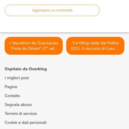
Aggiungere un commento
< Marathon de Ouarzazate
Tre Rifugi della Val Pellice
"Porte du Désert" (7^ ed.).
2013. Il racconto di Lara La
Si svolgerà il prossimo 16
Pera: "Più forti sono le
marzo 2014: un'occasione
emozioni, più è difficile
di sport, ma anche per un
trasferirle in parole e in
Ospitato da Overblog
viaggio in luoghii ricchi di
poche righe..." >
fascino
I migliori post
Pagine
Contatto
Segnala abuso
Termini di servizio
Cookie e dati personali