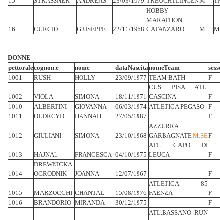
15
STRASSNER
ANDREAS
23/03/1979
TREUCHTLINGEN
M
T
HOBBY
MARATHON
16
CURCIO
GIUSEPPE
22/11/1968
CATANZARO
M
M
DONNE
pettorale
cognome
nome
dataNascita
nomeTeam
sess
1001
RUSH
HOLLY
23/09/1977
TEAM BATH
F
CUS PISA ATL.
1002
VIOLA
SIMONA
18/11/1971
CASCINA
F
1010
ALBERTINI
GIOVANNA
06/03/1974
ATLETICA PEGASO
F
1011
OLDROYD
HANNAH
27/05/1987
F
AZZURRA
1012
GIULIANI
SIMONA
23/10/1968
GARBAGNATE
M.SE
F
ATL. CAPO DI
1013
HAJNAL
FRANCESCA
04/10/1975
LEUCA
F
DREWNICKA-
1014
OGRODNIK
JOANNA
12/07/1967
F
ATLETICA 85
1015
MARZOCCHI
CHANTAL
15/08/1976
FAENZA
F
1016
BRANDORIO
MIRANDA
30/12/1975
F
ATL.BASSANO RUN