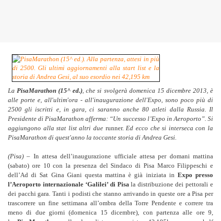
La
PisaMarathon (15^ ed.)
, che si svolgerà domenica 15 dicembre 2013, è
alle porte e, all'ultim'ora - all'inaugurazione dell'Expo, sono poco più di
2500 gli iscritti e, in gara, ci saranno anche 80 atleti dalla Russia.
Il
Presidente di PisaMarathon afferma: “Un successo l’Expo in Aeroporto”. Si
aggiungono alla stat list altri due
runner.
Ed ecco che si interseca con la
PisaMarathon di quest'anno la toccante storia di Andrea Gesi.
(Pisa) –
In attesa dell’inaugurazione ufficiale attesa per domani mattina
(sabato) ore 10 con la presenza del Sindaco di Pisa Marco Filippeschi e
dell’Ad di Sat Gina Giani questa mattina è già iniziata in
Expo presso
l’Aeroporto internazionale ‘Galilei’ di Pisa
la distribuzione dei pettorali e
dei pacchi gara. Tanti i podisti che stanno arrivando in queste ore a Pisa per
trascorrere un fine settimana all’ombra della Torre Pendente e correre tra
meno di due giorni (domenica 15 dicembre), con partenza alle ore 9,