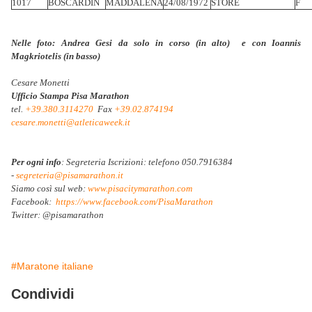
1017
BOSCARDIN
MADDALENA
24/08/1972
STORE
F
Nelle foto: Andrea Gesi da solo in corso (in alto) e con Ioannis
Magkriotelis (in basso)
Cesare Monetti
Ufficio Stampa Pisa Marathon
tel.
+39.380.3114270
Fax
+39.02.874194
cesare.monetti@atleticaweek.it
Per ogni info
: Segreteria Iscrizioni: telefono 050.7916384
-
segreteria@pisamarathon.it
Siamo così sul web:
www.pisacitymarathon.com
Facebook:
https://www.facebook.com/
PisaMarathon
Twitter: @pisamarathon
#Maratone italiane
Condividi