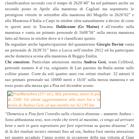
classificandosi secondo con il tempo di 2h20’40” ha nel palmares anche un
secondo posto in Aprile alla maratona di Cagliari ma soprattutto le
prestigiose vittorie in settembre alla maratona del Mugello in 2h26’02” e
alla Maratona d’Italia a Carpi in ottobre oltre naturalmente a decine di corse
in questi anni in Toscana.
Dakhcoune (Gs Maino)
è all’esordio sulla
maratona e vanta un primato personale di 1h08’56” sulla mezza maratona
fatto ad Arezzo in ottobre dove si è classificato quinto.
Da segnalare anche lapartecipazione del quarantenne
Giorgio Davini
vanta
un personale di 2h39’31” fatto a Lucca nell’ottobre 2012 ed ha partecipato
anche domenica scorsa alla maratona di Reggio Emilia.
Che emozione.
Particolare attenzione merita
Andrea Gesi
, team Cellfood,
pettorale numero 4 al via, originario di Lari paesino da 8mila anime sulle
colline pisane. Corre da soli quattro anni con ottimi risultati: 32 minuti il
suo primato personale sui 10000 metri e 1h10’ sulla mezza maratona e un
terzo posto alla mezza qui a Pisa nel dicembre scorso.
“Domenica a Pisa farò l’esordio sulla classica distanza
– ammette Andrea –
Sono abbastanza teso, non credo che tirerò al massimo, ci tengo ad arrivare
bene e sarò in gara soprattutto per fare esperienza su questa distanza”
. Al
di là dei risultati tecnici ottenuti fino ad ora, Andrea Gesi merita attenzione
per quanto accaduto l’anno scorso in occasione della sua vittoria al Gran