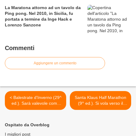
La Maratona attorno ad un tavolo da
Ping pong. Nel 2010, in Sicilia, fu
portata a termine da Inge Hack e
Lorenzo Sanzone
Commenti
Aggiungere un commento
< Balestrate d'Inverno (29^
Santa Klaus Half Marathon
ed.). Sarà valevole come
(9^ ed.). Si vola verso il
prova (13^) del BioRace
record di iscritti. Da oggi
UISP 2013
Piazza Martiri di Belluno è il
cuore della manifestazione
Ospitato da Overblog
>
I migliori post