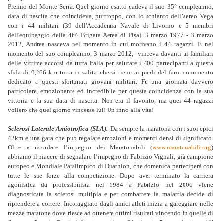
Premio del Monte Serra. Quel giorno esatto cadeva il suo 35° compleanno,
data di nascita che coincideva, purtroppo, con lo schianto dell’aereo Vega
con i 44 militari (39 dell'Accademia Navale di Livorno e 5 membri
dell'equipaggio della 46^ Brigata Aerea di Pisa). 3 marzo 1977 - 3 marzo
2012, Andrea nasceva nel momento in cui morivano i 44 ragazzi. E nel
momento del suo compleanno, 3 marzo 2012, vinceva davanti ai familiari
delle vittime accorsi da tutta Italia per salutare i 400 partecipanti a questa
sfida di 9,266 km tutta in salita che si tiene ai piedi del faro-monumento
dedicato a questi sfortunati giovani militari. Fu una giornata davvero
particolare, emozionante ed incredibile per questa coincidenza con la sua
vittoria e la sua data di nascita. Non era il favorito, ma quei 44 ragazzi
vollero che quel giorno vincesse lui! Un inno alla vita!
Sclerosi Laterale Amiotrofica (SLA).
Da sempre la maratona con i suoi epici
42km è una gara che può regalare emozioni e momenti densi di significato.
Oltre a ricordare l’impegno dei Maratonabili (
www.maratonabili.org
)
abbiamo il piacere di segnalare l’impegno di Fabrizio Vignali, già campione
europeo e Mondiale Paralimpico di Duathlon, che domenica parteciperà con
tutte le sue forze alla competizione. Dopo aver terminato la carriera
agonistica da professionista nel 1984 a Fabrizio nel 2006 viene
diagnosticata la sclerosi multipla e per combattere la malattia decide di
riprendere a correre. Incoraggiato dagli amici atleti inizia a gareggiare nelle
mezze maratone dove riesce ad ottenere ottimi risultati vincendo in quelle di