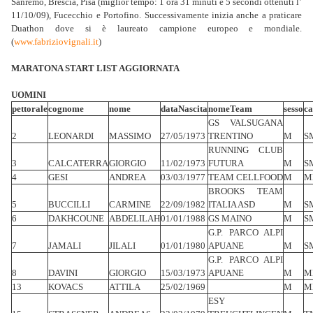
Sanremo, Brescia, Pisa (miglior tempo: 1 ora 31 minuti e 5 secondi ottenuti l’
11/10/09), Fucecchio e Portofino. Successivamente inizia anche a praticare
Duathon dove si è laureato campione europeo e mondiale.
(
www.fabriziovignali.it
)
MARATONA START LIST AGGIORNATA
UOMINI
pettorale
cognome
nome
dataNascita
nomeTeam
sesso
ca
GS VALSUGANA
2
LEONARDI
MASSIMO
27/05/1973
TRENTINO
M
S
RUNNING CLUB
3
CALCATERRA
GIORGIO
11/02/1973
FUTURA
M
S
4
GESI
ANDREA
03/03/1977
TEAM CELLFOOD
M
M
BROOKS TEAM
5
BUCCILLI
CARMINE
22/09/1982
ITALIA ASD
M
S
6
DAKHCOUNE
ABDELILAH
01/01/1988
GS MAINO
M
S
G.P. PARCO ALPI
7
JAMALI
JILALI
01/01/1980
APUANE
M
S
G.P. PARCO ALPI
8
DAVINI
GIORGIO
15/03/1973
APUANE
M
M
13
KOVACS
ATTILA
25/02/1969
M
M
ESY