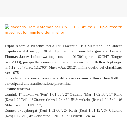
Triplo record a Piacenza nella 14^ Placentia Half Marathon For Unicef,
disputatasi il 4 maggio 2014: il primo quello
maschile
grazie al keniano
Thomas James Lokomwa
impostosi in 1.01’50” (prec. 1.02’34”, Tangus
Ken 2003), poi quello
femminile
della sua connazionale
Hellen Jepkurgat
in 1.12.’00” (prec. 1.12’03” Mayr –Aut 2012), infine quello dei
classificati
con 1675
.
In totale,
con le varie camminate delle associazioni e Unicef ben 4500
i
partecipanti alla manifestazione piacentina.
Ordine d’arrivo
Uomini:
1° Lokomwa (Ken) 1.01’50”, 2° Oukhrid (Mar) 1.02’58”, 3° Rono
(Ken) 1.03’34”, 4° Zitouni (Mar) 1.04’48”, 5° Simukeka (Rwa) 1.04’54”, 10°
Abbatescianni 1.09’39”,
Donne
: 1^ Jepkurgat (Ken) 1.12’00”, 2^ Korir (Ken) 1.14’12”, 3^ Cherono
(Ken) 1.17’21”, 4^ Gelsomino 1.20’15”, 5^ Felletti 1.24’34”.