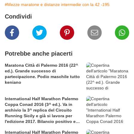
#Mezze maratone e distanze intermedie con la 42 -195
Condividi
Potrebbe anche piacerti
Maratona Città di Palermo 2016 (22^
ed.). Grande successo di
partecipazione. Podio maschile tutto
keniano
International Half Marathon Palermo
Coppa Conad 2016 (3^ ed.). Va in
archivio la 3^ replica del Circuito
Running Sicily e già si lavora per
l'edizione 2017. Bilancio positivo e
rettificata in extremis la graduatoria
International Half Marathon Palermo
maschile a squadre