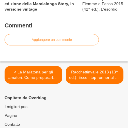
edizione della Marcialonga Story, in
versione vintage
Commenti
Aggiungere un commento
< La Maratona per gli
Racchettinvalle 2013 (13^
amatori. Come prepararla e
ed.). Ecco i top runner al via
affrontarla (Lara La Pera e
>
Attilio Licciardi).
Presentazione del progetto
Ospitato da Overblog
"Maratona Light"...
I migliori post
Pagine
Contatto