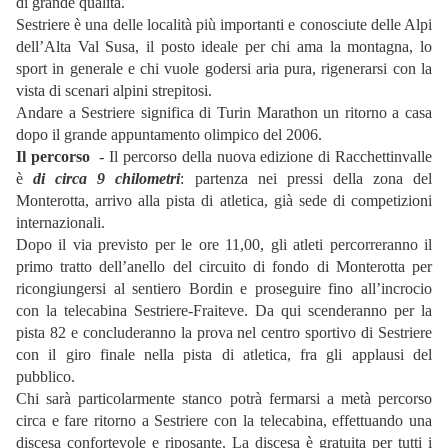
di grande qualità.
Sestriere è una delle località più importanti e conosciute delle Alpi
dell’Alta Val Susa, il posto ideale per chi ama la montagna, lo
sport in generale e chi vuole godersi aria pura, rigenerarsi con la
vista di scenari alpini strepitosi.
Andare a Sestriere significa di Turin Marathon un ritorno a casa
dopo il grande appuntamento olimpico del 2006.
Il percorso
- Il percorso della nuova edizione di Racchettinvalle
è
di circa 9 chilometri
: partenza nei pressi della zona del
Monterotta, arrivo alla pista di atletica, già sede di competizioni
internazionali.
Dopo il via previsto per le ore 11,00, gli atleti percorreranno il
primo tratto dell’anello del circuito di fondo di Monterotta per
ricongiungersi al sentiero Bordin e proseguire fino all’incrocio
con la telecabina Sestriere-Fraiteve. Da qui scenderanno per la
pista 82 e concluderanno la prova nel centro sportivo di Sestriere
con il giro finale nella pista di atletica, fra gli applausi del
pubblico.
Chi sarà particolarmente stanco potrà fermarsi a metà percorso
circa e fare ritorno a Sestriere con la telecabina, effettuando una
discesa confortevole e riposante. La discesa è gratuita per tutti i