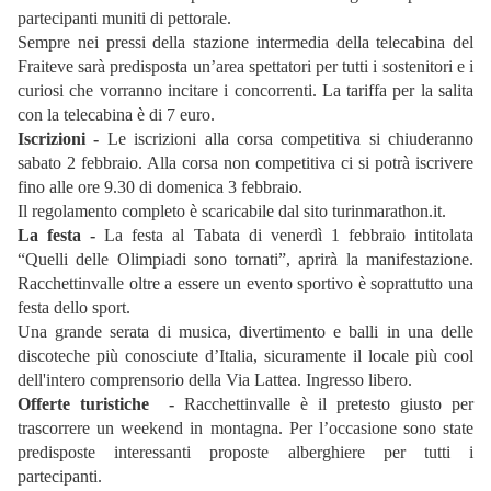
partecipanti muniti di pettorale.
Sempre nei pressi della stazione intermedia della telecabina del
Fraiteve sarà predisposta un’area spettatori per tutti i sostenitori e i
curiosi che vorranno incitare i concorrenti. La tariffa per la salita
con la telecabina è di 7 euro.
Iscrizioni -
Le iscrizioni alla corsa competitiva si chiuderanno
sabato 2 febbraio. Alla corsa non competitiva ci si potrà iscrivere
fino alle ore 9.30 di domenica 3 febbraio.
Il regolamento completo è scaricabile dal sito turinmarathon.it.
La festa -
La festa al Tabata di venerdì 1 febbraio intitolata
“Quelli delle Olimpiadi sono tornati”, aprirà la manifestazione.
Racchettinvalle oltre a essere un evento sportivo è soprattutto una
festa dello sport.
Una grande serata di musica, divertimento e balli in una delle
discoteche più conosciute d’Italia, sicuramente il locale più cool
dell'intero comprensorio della Via Lattea. Ingresso libero.
Offerte turistiche -
Racchettinvalle è il pretesto giusto per
trascorrere un weekend in montagna. Per l’occasione sono state
predisposte interessanti proposte alberghiere per tutti i
partecipanti.