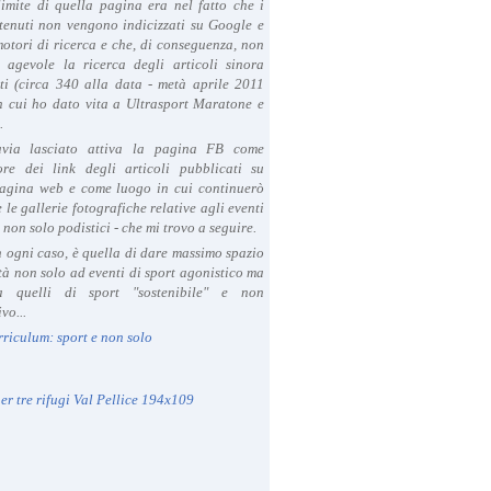
limite di quella pagina era nel fatto che i
tenuti non vengono indicizzati su Google e
 motori di ricerca e che, di conseguenza, non
a agevole la ricerca degli articoli sinora
ti (circa 340 alla data - metà aprile 2011
in cui ho dato vita a Ultrasport Maratone e
.
avia lasciato attiva la pagina FB come
ore dei link degli articoli pubblicati su
agina web e come luogo in cui continuerò
 le gallerie fotografiche relative agli eventi
- non solo podistici - che mi trovo a seguire.
in ogni caso, è quella di dare massimo spazio
ità non solo ad eventi di sport agonistico ma
 quelli di sport "sostenibile" e non
vo...
rriculum: sport e non solo