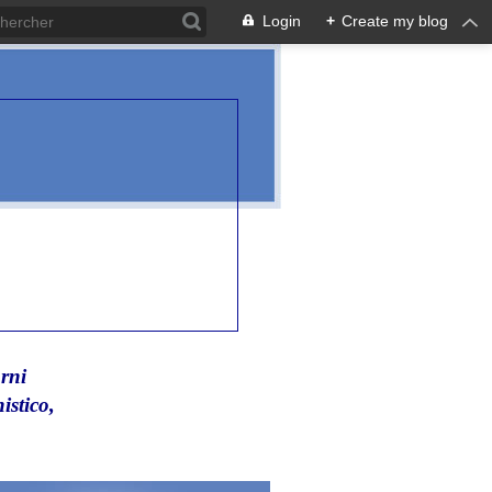
Login
+
Create my blog
rni
istico,