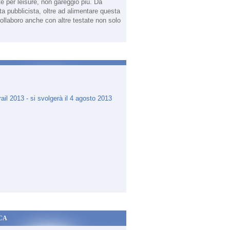
te per leisure, non gareggio più. Da
sta pubblicista, oltre ad alimentare questa
ollaboro anche con altre testate non solo
.
CA