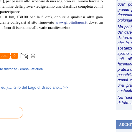
ni), per passare allo scoccare di mezzogiorno sul nuovo tracciato
quali p
al termine della prova - redigeranno una classifica completa con il
grande 
 partecipante.
riguard
a 10 km, €30.00 per la 6 ore), oppure a qualsiasi altra gara
prolunga
iciente collegarsi al sito rinnovato
www.giroitaliarun.it
dove, tra
Ma poi 
 i form di iscrizione alle varie manifestazioni.
dal dare
distanze,
che fa d
sostanz
spazio 
post
0
soft al
facendoc
e distanze - cross - atletica
pratica 
possibi
grandi 
una pra
ed.)....
Giro del Lago di Bracciano... >>
sostenib
Nei "din
di tutto
ARCHI