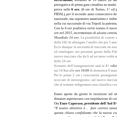
prerogativa di prima gara cittadina su strada 
prova sulle
6 ore
, (6 ore di Torino, 1^ ed.)
FIDAL), per il secondo anno consecutivo de
nazionale, ma sopratutto amatissimo e indim
nella cui succursale di via Tripoli la palestr
Con la 6 ore podistica verrà testato il nuo
ore nel 2015, incrementato di alcune centina
Mondiale 24 ore
. La possibilità di correre 
della IAU di allungare l’anello che per 5 ann
Ecco dunque la necessità di tracciare un nuo
ed omologato nei prossimi giorni dalla Fida
nuovo tracciato che da li ad un mese vedrà at
delle 24 ore.
Scenario dell’inaugurazione sarà la
1^ ediz
sui 10 Km alle
ore 10.00
di domenica 9 mar
Per le prime 2 ore i concorrenti proseguir
scoccare di mezzogiorno, sul nuovo tracciat
che al termine redigeranno una classifica co
Erano aperte da giorni le iscrizioni sul s
distanze aspettavano con trepidazione di cono
Ora
Enzo Caporaso, presidente dell'Asd Il 
“
Il nostro obiettivo è… fare correre tanta
questa chiave confidiamo che la nuova co