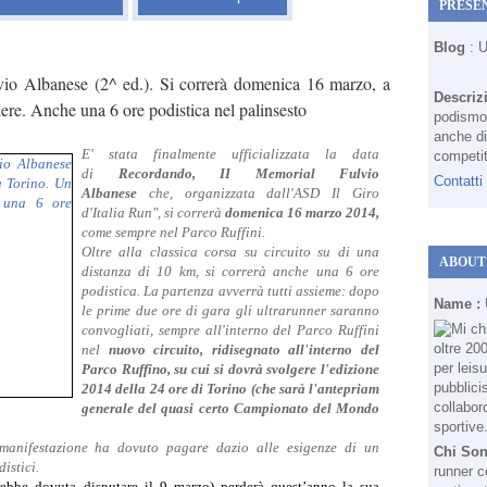
PRESE
Blog
: 
io Albanese (2^ ed.). Si correrà domenica 16 marzo, a
Descriz
re. Anche una 6 ore podistica nel palinsesto
podismo 
anche di
E' stata finalmente ufficializzata la data
competit
di
Recordando, II Memorial Fulvio
Contatti
Albanese
che, organizzata dall'ASD Il Giro
d'Italia Run", si correrà
domenica 16 marzo 2014,
come sempre nel Parco Ruffini.
Oltre alla classica corsa su circuito su di una
ABOUT
distanza di 10 km, si correrà anche una 6 ore
podistica. La partenza avverrà tutti assieme: dopo
Name :
le prime due ore di gara gli ultrarunner saranno
convogliati, sempre all'interno del Parco Ruffini
nel
nuovo circuito, ridisegnato all'interno del
Parco Ruffino, su cui si dovrà svolgere l'edizione
2014 della 24 ore di Torino (che sarà l'antepriam
generale del quasi certo Campionato del Mondo
manifestazione
ha dovuto pagare dazio alle esigenze di un
Chi So
istici.
runner c
rebbe dovuta disputare il 9 marzo) perderà quest’anno la sua