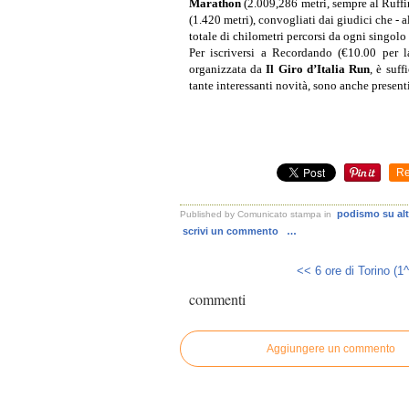
Marathon
(2.009,286 metri, sempre al Ruffi
(1.420 metri), convogliati dai giudici che - 
totale di chilometri percorsi da ogni singolo
Per iscriversi a Recordando (€10.00 per l
organizzata da
Il Giro d’Italia Run
, è suff
tante interessanti novità, sono anche presenti
Re
podismo su altr
Published by Comunicato stampa
in
scrivi un commento
…
<< 6 ore di Torino (1^ 
commenti
Aggiungere un commento