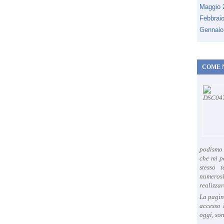
Maggio
Febbrai
Gennaio
COME 
podismo 
che mi p
stesso 
numeros
realizzar
La pagin
accesso 
oggi, son