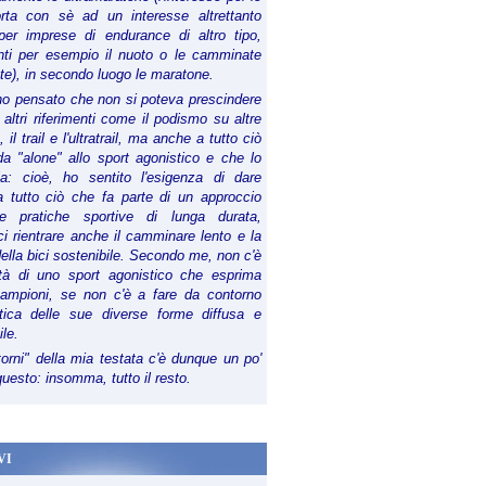
orta con sè ad un interesse altrettanto
per imprese di endurance di altro tipo,
anti per esempio il nuoto o le camminate
te), in secondo luogo le maratone.
ho pensato che non si poteva prescindere
 altri riferimenti come il podismo su altre
 il trail e l'ultratrail, ma anche a tutto ciò
a "alone" allo sport agonistico e che lo
ia: cioè, ho sentito l'esigenza di dare
a tutto ciò che fa parte di un approccio
le pratiche sportive di lunga durata,
i rientrare anche il camminare lento e la
della bici sostenibile. Secondo me, non c'è
lità di uno sport agonistico che esprima
campioni, se non c'è a fare da contorno
tica delle sue diverse forme diffusa e
ile.
torni" della mia testata c'è dunque un po'
 questo: insomma, tutto il resto.
VI