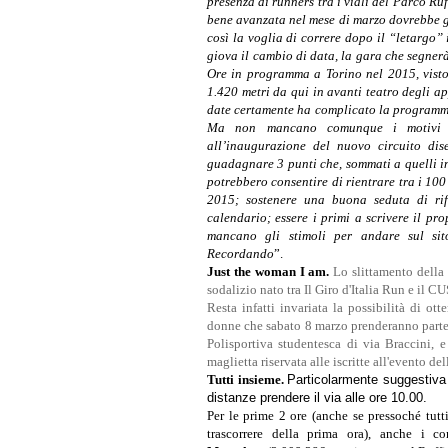
presenza di runners tra i viali del Parco Ru
bene avanzata nel mese di marzo dovrebbe g
così la voglia di correre dopo il “letargo”
giova il cambio di data, la gara che segnerà
Ore in programma a Torino nel 2015, visto
1.420 metri da qui in avanti teatro degli a
date certamente ha complicato la programma
Ma non mancano comunque i motivi per
all’inaugurazione del nuovo circuito dise
guadagnare 3 punti che, sommati a quelli in
potrebbero consentire di rientrare tra i 100
2015; sostenere una buona seduta di rifi
calendario; essere i primi a scrivere il p
mancano gli stimoli per andare sul si
Recordando
”.
Just the woman I am.
Lo slittamento della
sodalizio nato tra Il Giro d'Italia Run e il C
Resta infatti invariata la possibilità di ot
donne che sabato 8 marzo prenderanno parte
Polisportiva studentesca di via Braccini, 
maglietta riservata alle iscritte all'evento del
Tutti insieme.
Particolarmente suggestiva 
distanze prendere il via alle ore 10.00.
Per le prime 2 ore (anche se pressoché tutt
trascorrere della prima ora), anche i co