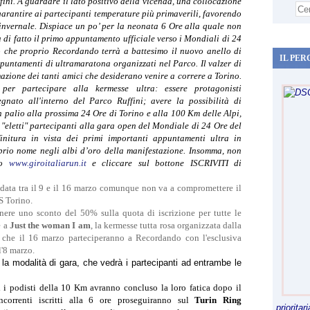
ffini. A guardare il lato positivo della vicenda, una collocazione
arantire ai partecipanti temperature più primaverili, favorendo
 invernale. Dispiace
un po’ per la neonata 6 Ore alla quale non
 di fatto il primo appuntamento ufficiale verso i Mondiali di 24
 che proprio Recordando terrà a battesimo il nuovo anello di
IL PER
ppuntamenti di ultramaratona organizzati nel Parco. Il valzer di
zione dei tanti amici che desiderano venire a correre a Torino.
 partecipare alla kermesse ultra: essere protagonisti
gnato all'interno del Parco Ruffini; avere la possibilità di
 palio alla prossima 24 Ore di Torino e alla 100 Km delle Alpi,
 "eletti" partecipanti alla gara open del Mondiale di 24 Ore del
nitura in vista dei primi importanti appuntamenti ultra in
roprio nome negli albi d’oro della manifestazione. Insomma, non
to
www.giroitaliarun.it
e cliccare sul bottone ISCRIVITI di
 data tra il 9 e il 16 marzo comunque non va a compromettere il
US Torino.
tenere uno sconto del 50% sulla quota di iscrizione per tutte le
 a
Just the woman I am
, la kermesse tutta rosa organizzata dalla
e che il 16 marzo parteciperanno a Recordando con l'esclusiva
l'8 marzo.
l
a modalità di gara, che vedrà i partecipanti ad entrambe le
i i podisti della 10 Km avranno concluso la loro fatica dopo il
ncorrenti iscritti alla 6 ore proseguiranno sul
Turin Ring
priorita