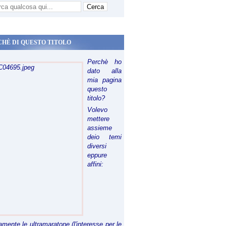
CHÈ DI QUESTO TITOLO
Perchè ho
dato alla
mia pagina
questo
titolo?
Volevo
mettere
assieme
deio temi
diversi
eppure
affini:
riamente le ultramaratone (l'interesse per le