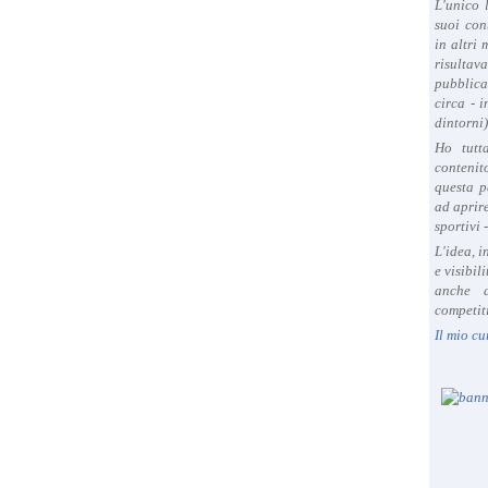
L'unico 
suoi con
in altri
risultav
pubblica
circa - 
dintorni)
Ho tutt
contenit
questa p
ad aprire
sportivi 
L'idea, 
e visibil
anche a
competiti
Il mio cu