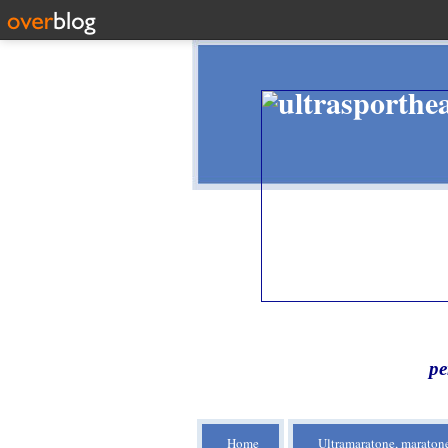
pe
Home
Ultramaratone, maratone