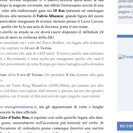
pratican
dopo la stagione invernale, ma offrirà l'interessante novità di una
giornali
, oltre alla tradizionale gara sui
10 Km
(misurati ed omologati
pagina c
dicata alla memoria di
Fulvio Albanese
, grande figura del nuoto
sportive
enticabile insegnante di scienze motorie presso il Liceo Cavour,
a, quella che fu la sua aula di docenza, porta il suo nome.
vo anello su strada su cui dovrà essere disputato iL mOndiale 24
ia di metri su richiesta della IAU.
un mondiale tra i viali del Parco Ruffini, era legata alla richiesta
i ha ospitato la
24 ore di Torino
.
vo circuito che sarà di 1420 metri. Il nuovo anello sarà misurato
l e Recordando è stata scelta per inaugurare quello che sarà il
leti provenienti da tutta Europa per darsi battaglia sulla distanza
ione
della
6 ore di Torino
che prenderà
il via
insieme alla gara
zo.
anno sul Turin Ring Marathon (2009,286m), per passare poi allo
o (1420m) convogliati dall’attento e preciso lavoro dei giudici
mpleta con il totale di Km percorsi da ogni singolo concorrente.
ito
www.giroitaliarun.it
, ma gli appassionati di corte e lunghe
scere la data ufficiale.
Giro d'Italia Run,
si esprime così sulla querelle legata alla data:
 gente, naturalmente nell'accezione più letterale del verbo. In
RICER
llocazione di calendario possa comunque favorire una nutrita