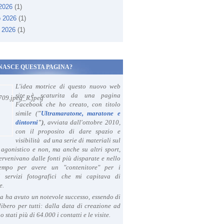
 2026
(1)
o 2026
(1)
 2026
(1)
NASCE QUESTA PAGINA?
L'idea motrice di questo nuovo web
site è scaturita da una pagina
Facebook che ho creato, con titolo
simile (
"
Ultramaratone, maratone e
dintorni
")
, avviata dall'ottobre 2010,
con il proposito di dare spazio e
visibilità ad una serie di materiali sul
agonistico e non, ma anche su altri sport,
ervenivano dalle fonti più disparate e nello
tempo per avere un "contenitore" per i
i servizi fotografici che mi capitava di
e.
a ha avuto un notevole successo, essendo di
libero per tutti: dalla data di creazione ad
o stati più di 64.000 i contatti e le visite.