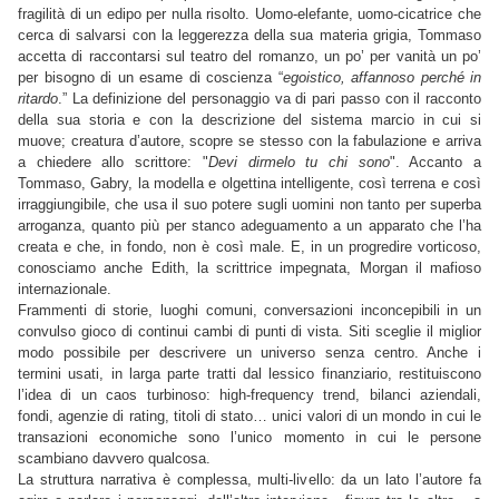
fragilità di un edipo per nulla risolto. Uomo-elefante, uomo-cicatrice che
cerca di salvarsi con la leggerezza della sua materia grigia, Tommaso
accetta di raccontarsi sul teatro del romanzo, un po’ per vanità un po’
per bisogno di un esame di coscienza “
egoistico, affannoso perché in
ritardo
.” La definizione del personaggio va di pari passo con il racconto
della sua storia e con la descrizione del sistema marcio in cui si
muove; creatura d’autore, scopre se stesso con la fabulazione e arriva
a chiedere allo scrittore: "
Devi dirmelo tu chi sono
". Accanto a
Tommaso, Gabry, la modella e olgettina intelligente, così terrena e così
irraggiungibile, che usa il suo potere sugli uomini non tanto per superba
arroganza, quanto più per stanco adeguamento a un apparato che l’ha
creata e che, in fondo, non è così male. E, in un progredire vorticoso,
conosciamo anche Edith, la scrittrice impegnata, Morgan il mafioso
internazionale.
Frammenti di storie, luoghi comuni, conversazioni inconcepibili in un
convulso gioco di continui cambi di punti di vista. Siti sceglie il miglior
modo possibile per descrivere un universo senza centro. Anche i
termini usati, in larga parte tratti dal lessico finanziario, restituiscono
l’idea di un caos turbinoso: high-frequency trend, bilanci aziendali,
fondi, agenzie di rating, titoli di stato… unici valori di un mondo in cui le
transazioni economiche sono l’unico momento in cui le persone
scambiano davvero qualcosa.
La struttura narrativa è complessa, multi-livello: da un lato l’autore fa