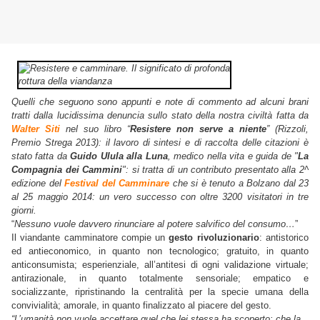
Quelli che seguono sono appunti e note di commento ad alcuni brani
tratti dalla lucidissima denuncia sullo stato della nostra civiltà fatta da
Walter Siti
nel suo libro “
Resistere non serve a niente
” (Rizzoli,
Premio Strega 2013): il lavoro di sintesi e di raccolta delle citazioni è
stato fatta da
Guido Ulula alla Luna
, medico nella vita e guida de "
La
Compagnia dei Cammini
": si tratta di un contributo presentato alla 2^
edizione del
Festival del Camminare
che si è tenuto a Bolzano dal 23
al 25 maggio 2014: un vero successo con oltre 3200 visitatori in tre
giorni.
“
Nessuno vuole davvero rinunciare al potere salvifico del consumo…
”
Il viandante camminatore compie un
gesto rivoluzionario
: antistorico
ed antieconomico, in quanto non tecnologico; gratuito, in quanto
anticonsumista; esperienziale, all’antitesi di ogni validazione virtuale;
antirazionale, in quanto totalmente sensoriale; empatico e
socializzante, ripristinando la centralità per la specie umana della
convivialità; amorale, in quanto finalizzato al piacere del gesto.
“L’umanità non vuole accettare quel che lei stessa ha scoperto: che la