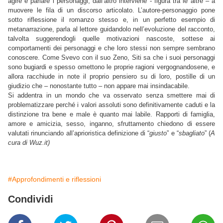
agire e parlare i personaggi, dall’altro interviene - figura tra le altre – a
muovere le fila di un discorso articolato. L’autore-personaggio pone
sotto riflessione il romanzo stesso e, in un perfetto esempio di
metanarrazione, parla al lettore guidandolo nell’evoluzione del racconto,
talvolta suggerendogli quelle motivazioni nascoste, sottese ai
comportamenti dei personaggi e che loro stessi non sempre sembrano
conoscere. Come Svevo con il suo Zeno, Siti sa che i suoi personaggi
sono bugiardi e spesso omettono le proprie ragioni vergognandosene, e
allora racchiude in note il proprio pensiero su di loro, postille di un
giudizio che – nonostante tutto – non appare mai insindacabile.
Si addentra in un mondo che va osservato senza smettere mai di
problematizzare perché i valori assoluti sono definitivamente caduti e la
distinzione tra bene e male è quanto mai labile. Rapporti di famiglia,
amore e amicizia, sesso, inganno, sfruttamento chiedono di essere
valutati rinunciando all’aprioristica definizione di “
giusto
” e “
sbagliato
” (
A
cura di Wuz.it)
#Approfondimenti e riflessioni
Condividi