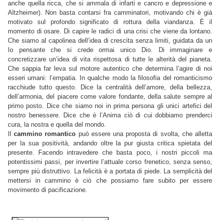
anche quella ricca, che si ammala di infarti e cancro e depressione e
Altzheimer). Non basta contarsi fra camminatori, motivando chi è già
motivato sul profondo significato di rottura della viandanza. È il
momento di osare. Di capire le radici di una crisi che viene da lontano.
Che siamo al capolinea dell’idea di crescita senza limiti, guidata da un
Io pensante che si crede ormai unico Dio. Di immaginare e
concretizzare un’idea di vita rispettosa di tutte le alterità del pianeta.
Che sappia far leva sul motore autentico che determina l’agire di noi
esseri umani: l’empatia. In qualche modo la filosofia del romanticismo
racchiude tutto questo. Dice la centralità dell’amore, della bellezza,
dell’armonia, del piacere come valore fondante, della salute sempre al
primo posto. Dice che siamo noi in prima persona gli unici artefici del
nostro benessere. Dice che è l’Anima ciò di cui dobbiamo prenderci
cura, la nostra e quella del mondo.
Il
cammino romantico
può essere una proposta di svolta, che alletta
per la sua positività, andando oltre la pur giusta critica spietata del
presente. Facendo intravedere che basta poco, i nostri piccoli ma
potentissimi passi, per invertire l’attuale corso frenetico, senza senso,
sempre più distruttivo. La felicità è a portata di piede. La semplicità del
mettersi in cammino è ciò che possiamo fare subito per essere
movimento di pacificazione.