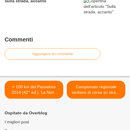
Sulla strada, accanto
Commenti
Aggiungere un commento
< 100 km del Passatore
Campionato regionale
2014 (42^ ed.). La Nona
siciliano di corsa su strada
Sinfonia di Giorgio
Giornalisti (1^ ed.). Il 1°
Calcaterra nel resoconto
giugno, a Palermo, in
finale dell'Asd 100 km del
concomitanza del Corri
Ospitato da Overblog
Passatore, con tutti i numeri
insieme a Vodaphone >
e le curiosità
I migliori post