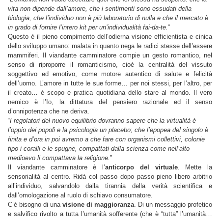
vita non dipende dall’amore, che i sentimenti sono essudati della
biologia, che l’individuo non è più laboratorio di nulla e che il mercato è
in grado di fornire l’intero kit per un’individualità fai-da-te.
”
Questo è il pieno compimento dell’odierna visione efficientista e cinica
dello sviluppo umano: malata in quanto nega le radici stesse dell’essere
mammiferi. Il viandante camminatore compie un gesto romantico, nel
senso di riproporre il romanticismo, cioè la centralità del vissuto
soggettivo ed emotivo, come motore autentico di salute e felicità
dell’uomo. L’amore in tutte le sue forme… per noi stessi, per l’altro, per
il creato… è scopo e pratica quotidiana dello stare al mondo. Il vero
nemico è l’Io, la dittatura del pensiero razionale ed il senso
d’onnipotenza che ne deriva.
“
I regolatori del nuovo equilibrio dovranno sapere che la virtualità è
l’oppio dei popoli e la psicologia un placebo; che l’epopea del singolo è
finita e d’ora in poi avremo a che fare con organismi collettivi, colonie
tipo i coralli e le spugne, compattati dalla scienza come nell’alto
medioevo li compattava la religione.
”
Il viandante camminatore è l’
anticorpo del virtuale
. Mette la
sensorialità al centro. Ridà col passo dopo passo pieno libero arbitrio
all’individuo, salvandolo dalla tirannia della verità scientifica e
dall’omologazione al ruolo di schiavo consumatore.
C’è bisogno di una
visione di maggioranza
. Di un messaggio profetico
e salvifico rivolto a tutta l’umanità sofferente (che è “tutta” l’umanità…