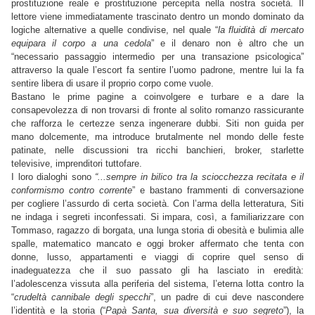
prostituzione reale e prostituzione percepita nella nostra società. Il
lettore viene immediatamente trascinato dentro un mondo dominato da
logiche alternative a quelle condivise, nel quale “
la fluidità di mercato
equipara il corpo a una cedola
” e il denaro non è altro che un
“necessario passaggio intermedio per una transazione psicologica”
attraverso la quale l’escort fa sentire l’uomo padrone, mentre lui la fa
sentire libera di usare il proprio corpo come vuole.
Bastano le prime pagine a coinvolgere e turbare e a dare la
consapevolezza di non trovarsi di fronte al solito romanzo rassicurante
che rafforza le certezze senza ingenerare dubbi. Siti non guida per
mano dolcemente, ma introduce brutalmente nel mondo delle feste
patinate, nelle discussioni tra ricchi banchieri, broker, starlette
televisive, imprenditori tuttofare.
I loro dialoghi sono
“...sempre in bilico tra la sciocchezza recitata e il
conformismo contro corrente
” e bastano frammenti di conversazione
per cogliere l’assurdo di certa società. Con l’arma della letteratura, Siti
ne indaga i segreti inconfessati. Si impara, così, a familiarizzare con
Tommaso, ragazzo di borgata, una lunga storia di obesità e bulimia alle
spalle, matematico mancato e oggi broker affermato che tenta con
donne, lusso, appartamenti e viaggi di coprire quel senso di
inadeguatezza che il suo passato gli ha lasciato in eredità:
l’adolescenza vissuta alla periferia del sistema, l’eterna lotta contro la
“
crudeltà cannibale degli specchi
”, un padre di cui deve nascondere
l’identità e la storia (“
Papà Santa, sua diversità e suo segreto
”), la