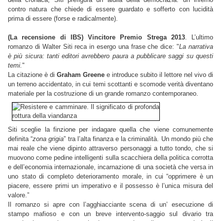
contro natura che chiede di essere guardato e sofferto con lucidità
prima di essere (forse e radicalmente).
(La recensione di IBS) Vincitore Premio Strega 2013
. L’ultimo
romanzo di Walter Siti reca in esergo una frase che dice: "
La narrativa
è più sicura: tanti editori avrebbero paura a pubblicare saggi su questi
temi.
"
La citazione è di
Graham Greene
e introduce subito il lettore nel vivo di
un terreno accidentato, in cui temi scottanti e scomode verità diventano
materiale per la costruzione di un grande romanzo contemporaneo.
Siti sceglie la finzione per indagare quella che viene comunemente
definita “
zona grigia
” tra l’alta finanza e la criminalità. Un mondo più che
mai reale che viene dipinto attraverso personaggi a tutto tondo, che si
muovono come pedine intelligenti sulla scacchiera della politica corrotta
e dell’economia internazionale, incarnazione di una società che versa in
uno stato di completo deterioramento morale, in cui “opprimere è un
piacere, essere primi un imperativo e il possesso è l’unica misura del
valore.”
Il romanzo si apre con l’agghiacciante scena di un’ esecuzione di
stampo mafioso e con un breve intervento-saggio sul divario tra