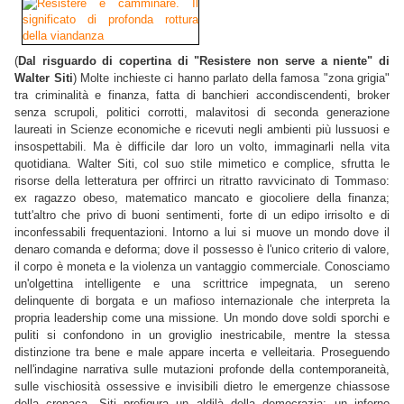
(
Dal risguardo di copertina di "Resistere non serve a niente" di
Walter Siti
) Molte inchieste ci hanno parlato della famosa "zona grigia"
tra criminalità e finanza, fatta di banchieri accondiscendenti, broker
senza scrupoli, politici corrotti, malavitosi di seconda generazione
laureati in Scienze economiche e ricevuti negli ambienti più lussuosi e
insospettabili. Ma è difficile dar loro un volto, immaginarli nella vita
quotidiana. Walter Siti, col suo stile mimetico e complice, sfrutta le
risorse della letteratura per offrirci un ritratto ravvicinato di Tommaso:
ex ragazzo obeso, matematico mancato e giocoliere della finanza;
tutt'altro che privo di buoni sentimenti, forte di un edipo irrisolto e di
inconfessabili frequentazioni. Intorno a lui si muove un mondo dove il
denaro comanda e deforma; dove il possesso è l'unico criterio di valore,
il corpo è moneta e la violenza un vantaggio commerciale. Conosciamo
un'olgettina intelligente e una scrittrice impegnata, un sereno
delinquente di borgata e un mafioso internazionale che interpreta la
propria leadership come una missione. Un mondo dove soldi sporchi e
puliti si confondono in un groviglio inestricabile, mentre la stessa
distinzione tra bene e male appare incerta e velleitaria. Proseguendo
nell'indagine narrativa sulle mutazioni profonde della contemporaneità,
sulle vischiosità ossessive e invisibili dietro le emergenze chiassose
della cronaca, Siti prefigura un aldilà della democrazia: un inferno