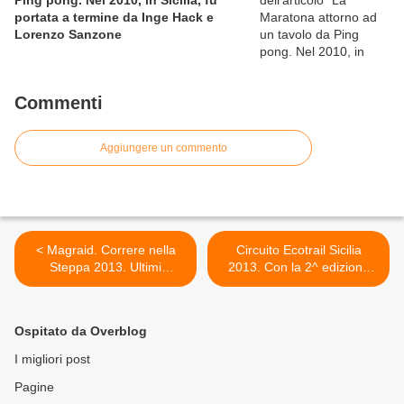
Ping pong. Nel 2010, in Sicilia, fu
portata a termine da Inge Hack e
Lorenzo Sanzone
Commenti
Aggiungere un commento
< Magraid. Correre nella
Circuito Ecotrail Sicilia
Steppa 2013. Ultimi
2013. Con la 2^ edizione
aggiornamenti:
dell'Etnatrail, si mette in
L'apprezzamento della Iuta.
scena il Trail più
La testimonianza di Andrea
spettacolare del Circuito del
Ospitato da Overblog
Toniolo e la
Trail siciliano >
programmazione completa
I migliori post
su SKY SPORT
Pagine