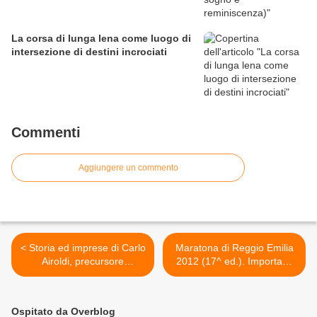
La corsa di lunga lena come luogo di
intersezione di destini incrociati
Commenti
Aggiungere un commento
< Storia ed imprese di Carlo
Maratona di Reggio Emilia
Airoldi, precursore
2012 (17^ ed.). Importanti
dell'ultramaratona e non
riconoscimenti dalle tre più
solo
alte cariche dello Stato >
Ospitato da Overblog