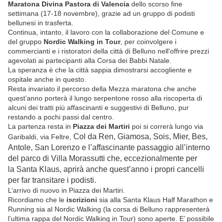
Maratona Divina Pastora di Valencia
dello scorso fine
settimana (17-18 novembre), grazie ad un gruppo di podisti
bellunesi in trasferta.
Continua, intanto, il lavoro con la collaborazione del Comune e
del gruppo
Nordic Walking in Tour
, per coinvolgere i
commercianti e i ristoratori della città di Belluno nell'offrire prezzi
agevolati ai partecipanti alla Corsa dei Babbi Natale.
La speranza è che la città sappia dimostrarsi accogliente e
ospitale anche in questo.
Resta invariato il percorso della Mezza maratona che anche
quest’anno porterà il lungo serpentone rosso alla riscoperta di
alcuni dei tratti più affascinanti e suggestivi di Belluno, pur
restando a pochi passi dal centro.
La partenza resta in
Piazza dei Martiri
poi si correrà lungo via
Col da Ren, Giamosa, Sois, Mier, Bes,
Garibaldi, via Feltre,
Antole, San Lorenzo e l’affascinante
passaggio all’interno
del parco di Villa Morassutti che, eccezionalmente per
la
Santa Klaus, aprirà anche quest’anno i propri cancelli
per far transitare i podisti.
L’arrivo di nuovo in Piazza dei Martiri.
Ricordiamo che le
iscrizioni
sia alla Santa Klaus Half Marathon e
Running sia al Nordic Walking (la corsa di Belluno rappresenterà
l’ultima rappa del Nordic Walking in Tour) sono aperte. E’ possibile