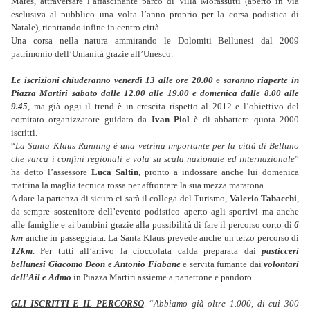
Mares, attraversare l’affascinante parco di Villa Morassutti (aperto in via
esclusiva al pubblico una volta l’anno proprio per la corsa podistica di
Natale), rientrando infine in centro città.
Una corsa nella natura ammirando le Dolomiti Bellunesi dal 2009
patrimonio dell’Umanità grazie all’Unesco.
Le iscrizioni chiuderanno venerdì 13 alle ore 20.00
e
saranno riaperte in
Piazza Martiri sabato dalle 12.00 alle 19.00 e domenica dalle 8.00 alle
9.45
, ma già oggi il trend è in crescita rispetto al 2012 e l’obiettivo del
comitato organizzatore guidato da
Ivan Piol
è di abbattere quota 2000
iscritti.
“
La Santa Klaus Running è una vetrina importante per la città di Belluno
che varca i confini regionali e vola su scala nazionale ed internazionale
”
ha detto l’assessore
Luca Saltin
, pronto a indossare anche lui domenica
mattina la maglia tecnica rossa per affrontare la sua mezza maratona.
A dare la partenza di sicuro ci sarà il collega del Turismo,
Valerio Tabacchi
,
da sempre sostenitore dell’evento podistico aperto agli sportivi ma anche
alle famiglie e ai bambini grazie alla possibilità di fare il percorso corto di
6
km
anche in passeggiata. La Santa Klaus prevede anche un terzo percorso di
12km
. Per tutti all’arrivo la cioccolata calda preparata dai
pasticceri
bellunesi Giacomo Deon e Antonio Fiabane
e servita fumante dai
volontari
dell’Ail e Admo
in Piazza Martiri assieme a panettone e pandoro.
GLI ISCRITTI E IL PERCORSO
. “
Abbiamo già oltre 1.000, di cui 300