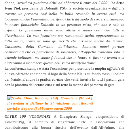
donne, iscritti ma puntiamo dritti ad abbattere il muro dei 2.000
– ha detto
Ivan Piol
, presidente di Dolomiti PSG, la società organizzatrice –
difficile
trovare un percorso così bello in Italia restando in centro città, ma
toccando anche l’immediata periferia che ti dà modo di correre ammirando
le nostre fantastiche Dolomiti in un percorso misto, che non è solo in
asfalto. Le previsioni meteo sono ottime e siamo certi che tutti si
divertiranno. La manifestazione sta riscuotendo molto apprezzamento in
tutta Italia, prova ne sono gli iscritti che arrivano anche da Teramo,
Catanzaro, dalla Germania, dall’Austria. Abbiamo nuovi partner
commerciali che ci permettono di sostenerci, all’appello mancano solo le
aziende bellunesi, ma siamo fiduciosi che in futuro si faranno avanti e ci
aiuteranno a mantenere questa bellissima manifestazione
”.
La conferenza stampa è stata l’occasione per presentare la
maglia ufficiale
di
questa edizione che riporta il logo della Santa Klaus su fondo rosso, il colore
del Natale. E anche la pratica
cartina
che verrà inserita in tutti i pacchi gara
con la piantina del centro città e sul retro la mappa del percorso di gara.
OLTRE 100 VOLONTARI
. A
Gianpietro Slongo
, vicepresidente di
DolomitiPsg, il compito di ringraziare tutte le associazioni che
contribuiscono alla buona riuscita dell’evento dall’Ail-Admo, alla