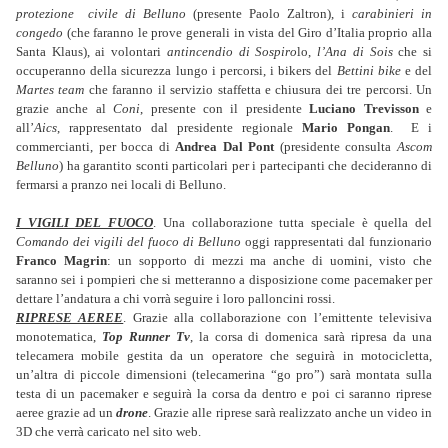
protezione civile di Belluno
(presente Paolo Zaltron), i
carabinieri in
congedo
(che faranno le prove generali in vista del Giro d’Italia proprio alla
Santa Klaus), ai volontari
antincendio di Sospiro
lo,
l’Ana di Sois
che si
occuperanno della sicurezza lungo i percorsi, i bikers del
Bettini bike
e del
Martes team
che faranno il servizio staffetta e chiusura dei tre percorsi. Un
grazie anche al
Coni
, presente con il presidente
Luciano Trevisson
e
all’
Aics
, rappresentato dal presidente regionale
Mario Pongan
. E i
commercianti, per bocca di
Andrea Dal Pont
(presidente consulta
Ascom
Belluno
) ha garantito sconti particolari per i partecipanti che decideranno di
fermarsi a pranzo nei locali di Belluno.
I VIGILI DEL FUOCO
. Una collaborazione tutta speciale è quella del
Comando dei vigili del fuoco di Belluno
oggi rappresentati dal funzionario
Franco Magrin
: un sopporto di mezzi ma anche di uomini, visto che
saranno sei i pompieri che si metteranno a disposizione come pacemaker per
dettare l’andatura a chi vorrà seguire i loro palloncini rossi.
RIPRESE AEREE
. Grazie alla collaborazione con l’emittente televisiva
monotematica,
Top Runner Tv
, la corsa di domenica sarà ripresa da una
telecamera mobile gestita da un operatore che seguirà in motocicletta,
un’altra di piccole dimensioni (telecamerina “go pro”) sarà montata sulla
testa di un pacemaker e seguirà la corsa da dentro e poi ci saranno riprese
aeree grazie ad un
drone
. Grazie alle riprese sarà realizzato anche un video in
3D che verrà caricato nel sito web.