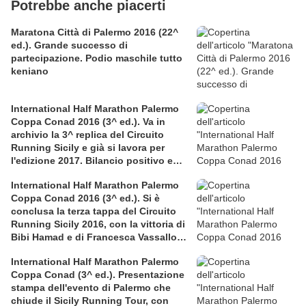
Potrebbe anche piacerti
Maratona Città di Palermo 2016 (22^
ed.). Grande successo di
partecipazione. Podio maschile tutto
keniano
International Half Marathon Palermo
Coppa Conad 2016 (3^ ed.). Va in
archivio la 3^ replica del Circuito
Running Sicily e già si lavora per
l'edizione 2017. Bilancio positivo e
rettificata in extremis la graduatoria
International Half Marathon Palermo
maschile a squadre
Coppa Conad 2016 (3^ ed.). Si è
conclusa la terza tappa del Circuito
Running Sicily 2016, con la vittoria di
Bibi Hamad e di Francesca Vassallo
nella Mezza
International Half Marathon Palermo
Coppa Conad (3^ ed.). Presentazione
stampa dell'evento di Palermo che
chiude il Sicily Running Tour, con