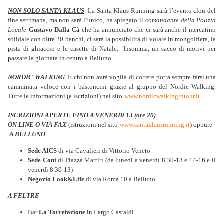
NON SOLO SANTA KLAUS
. La Santa Klaus Running sarà l’evento clou del
fine settimana, ma non sarà l’unico, ha spiegato il
comandante della Polizia
Locale
Gustavo Dalla Cà
che ha annunciato che ci sarà anche il mercatino
solidale con oltre 20 banchi, ci sarà la possibilità di volare in mongolfiera, la
pista di ghiaccio e le casette di Natale. Insomma, un sacco di motivi per
passare la giornata in centro a Belluno.
NORDIC WALKING
. E chi non avrà voglia di correre potrà sempre farsi una
camminata veloce con i bastoncini grazie al gruppo del Nordic Walking.
Tutte le informazioni (e iscrizioni) nel sito
www.nordicwalkingintour.it
ISCRIZIONI APERTE FINO A VENERDì 13 (ore 20)
ON LINE O VIA FAX
(istruzioni nel sito
www.santaklausrunning.it
) oppure
A BELLUNO
Sede AICS
di via Cavalieri di Vittorio Veneto
Sede Coni
di Piazza Martiri (da lunedi a venerdì 8.30-13 e 14-16 e il
venerdì 8.30-13)
Negozio Look&Life
di via Roma 10 a Belluno
A FELTRE
Bar
La Torrefazione
in Largo Castaldi