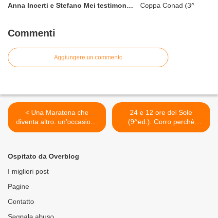
Anna Incerti e Stefano Mei testimonial
allo start
Commenti
Aggiungere un commento
< Una Maratona che
24 e 12 ore del Sole
diventa altro: un'occasione
(9^ed.). Corro perchè
perduta si trasforma in
questo è l'unico modo che
un'inedità possibilità
conosco per compiere il mio
viaggio interiore. E questa
Ospitato da Overblog
volta l'ho fatto con dedica
(Elena Cifali) >
I migliori post
Pagine
Contatto
Segnala abuso