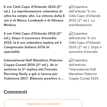
per la solidarietà nella competitiva
6 ore Città Capo d'Orlando 2016 (2^
ed.). La manifestazione orlandina di
ultra ha volato alto. La vittoria della 6
ore è di Marco Lombardi e di Silvana
Modica
6 ore Città Capo d'Orlando 2016 (2^
ed.). Dopo il successo d'esordio
2015, la 6 ore orlandina replica ed è
Campionato Italiano IUTA di
specialità
International Half Marathon Palermo
Coppa Conad 2016 (3^ ed.). Va in
archivio la 3^ replica del Circuito
Running Sicily e già si lavora per
l'edizione 2017. Bilancio positivo e
rettificata in extremis la graduatoria
maschile a squadre
Commenti
Aggiungere un commento