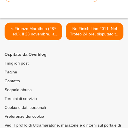
< Firenze Marathon (28^
No Finish Line 2011. Nel
ed.). Il 23 novembre, la
Trofeo 24 ore, disputato tra
conferenza stampa di
il 19 e il 20 settembre,
presentazione all'Hard Rock
Boewer e Tarascio
Café: si parlerà di atleti VIP,
(entrambi Sanremo
Ospitato da Overblog
Top runner ed Expo
Runners) conquistano 1° e
2° posto >
I migliori post
Pagine
Contatto
Segnala abuso
Termini di servizio
Cookie e dati personali
Preferenze dei cookie
Vedi il profilo di Ultramaratone, maratone e dintorni sul portale di