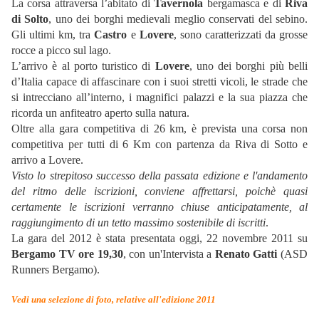
La corsa attraversa l’abitato di
Tavernola
bergamasca e di
Riva
di Solto
, uno dei borghi medievali meglio conservati del sebino.
Gli ultimi km, tra
Castro
e
Lovere
, sono caratterizzati da grosse
rocce a picco sul lago.
L’arrivo è al porto turistico di
Lovere
, uno dei borghi più belli
d’Italia capace di affascinare con i suoi stretti vicoli, le strade che
si intrecciano all’interno, i magnifici palazzi e la sua piazza che
ricorda un anfiteatro aperto sulla natura.
Oltre alla gara competitiva di 26 km, è prevista una corsa non
competitiva per tutti di 6 Km con partenza da Riva di Sotto e
arrivo a Lovere.
Visto lo strepitoso successo della passata edizione e l'andamento
del ritmo delle iscrizioni, conviene affrettarsi, poichè quasi
certamente le iscrizioni verranno chiuse anticipatamente, al
raggiungimento di un tetto massimo sostenibile di iscritti
.
La gara del 2012 è stata presentata oggi, 22 novembre 2011 su
Bergamo TV ore 19,30
, con un'Intervista a
Renato Gatti
(ASD
Runners Bergamo).
Vedi una selezione di foto, relative all'edizione 2011