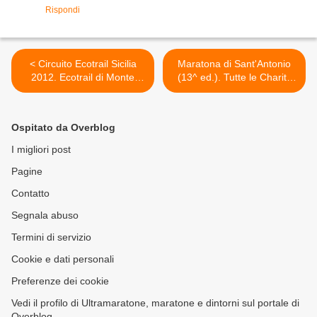
Rispondi
< Circuito Ecotrail Sicilia
Maratona di Sant'Antonio
2012. Ecotrail di Monte
(13^ ed.). Tutte le Charity
Pellegrino nel segno di
della Maratona... >
Boumalik e Bonanno
Ospitato da Overblog
I migliori post
Pagine
Contatto
Segnala abuso
Termini di servizio
Cookie e dati personali
Preferenze dei cookie
Vedi il profilo di Ultramaratone, maratone e dintorni sul portale di
Overblog