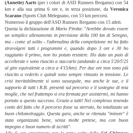
(Annette) Aarts
(per i colori di ASD Runners Bergamo) con 54
km e alla sua prima 6 ore e, in terza posizione, da
Veronica
Scarano
(Sports Club Melegnano, con 53 km percorsi.
Numeroso il gruppo dell'ASD Runners Bergamo con 15 atleti.
Questa la dichiarazione di
Mario Pirotta
:
"Avrebbe dovuto essere
un semplice allenamento in previsione della 100 km di Seregno,
ma - come al solito - l'adrenalina della competizione mi ha fatto
stravolgere tutti i programmi e, quando dopo 3 ore e 30 ho
raggiunto il primo, non ho potuto resistere. Ho dato un paio di
accellerate e sono riuscito a staccarlo (andando a circa 5'20/5'25
al giro equivalente a circa a 4'15/km). Per due ore non sono più
riuscito a vederlo e quindi sono sempre rimasto in tensione. Le
crisi inevitabilmente si sono susseguite, ma anche le sue, e il
supporto di tutti i R.B. presenti sul percorso e il sostegno di mia
moglie, che nel frattempo si era fermata per assistermi, mi hanno
portato a questo successo. Grazie a tutti! Nel complesso tenendo
conto del fatto che il percorso fosse su sterrato, ho totalizzato un
buon chilometraggio. Questa gara, anche se ritenuta "minore" è
stata organizzata bene, senza molte pretese, ma con buon
impegno e buon numero di iscritti".