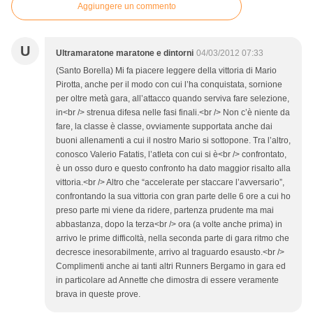
Aggiungere un commento
U
Ultramaratone maratone e dintorni
04/03/2012 07:33
(Santo Borella) Mi fa piacere leggere della vittoria di Mario
Pirotta, anche per il modo con cui l’ha conquistata, sornione
per oltre metà gara, all’attacco quando serviva fare selezione,
in<br /> strenua difesa nelle fasi finali.<br /> Non c’è niente da
fare, la classe è classe, ovviamente supportata anche dai
buoni allenamenti a cui il nostro Mario si sottopone. Tra l’altro,
conosco Valerio Fatatis, l’atleta con cui si è<br /> confrontato,
è un osso duro e questo confronto ha dato maggior risalto alla
vittoria.<br /> Altro che “accelerate per staccare l’avversario”,
confrontando la sua vittoria con gran parte delle 6 ore a cui ho
preso parte mi viene da ridere, partenza prudente ma mai
abbastanza, dopo la terza<br /> ora (a volte anche prima) in
arrivo le prime difficoltà, nella seconda parte di gara ritmo che
decresce inesorabilmente, arrivo al traguardo esausto.<br />
Complimenti anche ai tanti altri Runners Bergamo in gara ed
in particolare ad Annette che dimostra di essere veramente
brava in queste prove.