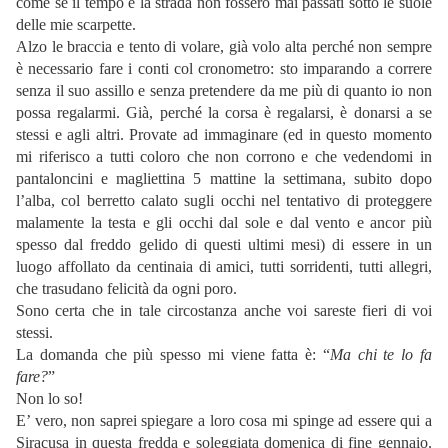
come se il tempo e la strada non fossero mai passati sotto le suole
delle mie scarpette.
Alzo le braccia e tento di volare, già volo alta perché non sempre
è necessario fare i conti col cronometro: sto imparando a correre
senza il suo assillo e senza pretendere da me più di quanto io non
possa regalarmi. Già, perché la corsa è regalarsi, è donarsi a se
stessi e agli altri. Provate ad immaginare (ed in questo momento
mi riferisco a tutti coloro che non corrono e che vedendomi in
pantaloncini e magliettina 5 mattine la settimana, subito dopo
l’alba, col berretto calato sugli occhi nel tentativo di proteggere
malamente la testa e gli occhi dal sole e dal vento e ancor più
spesso dal freddo gelido di questi ultimi mesi) di essere in un
luogo affollato da centinaia di amici, tutti sorridenti, tutti allegri,
che trasudano felicità da ogni poro.
Sono certa che in tale circostanza anche voi sareste fieri di voi
stessi.
La domanda che più spesso mi viene fatta è: “
Ma chi te lo fa
fare?
”
Non lo so!
E’ vero, non saprei spiegare a loro cosa mi spinge ad essere qui a
Siracusa in questa fredda e soleggiata domenica di fine gennaio.