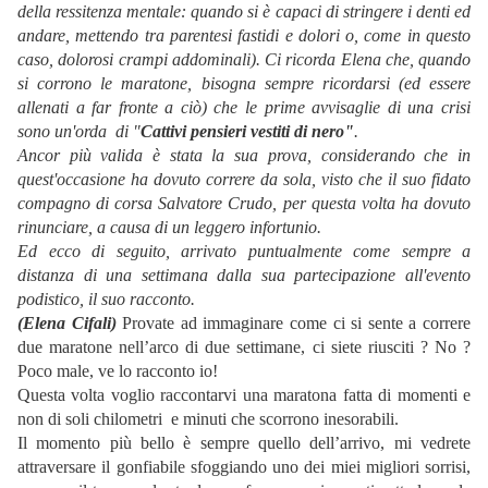
della ressitenza mentale: quando si è capaci di stringere i denti ed
andare, mettendo tra parentesi fastidi e dolori o, come in questo
caso, dolorosi crampi addominali). Ci ricorda Elena che, quando
si corrono le maratone, bisogna sempre ricordarsi (ed essere
allenati a far fronte a ciò) che le prime avvisaglie di una crisi
sono un'orda di "
Cattivi pensieri vestiti di nero"
.
Ancor più valida è stata la sua prova, considerando che in
quest'occasione ha dovuto correre da sola, visto che il suo fidato
compagno di corsa Salvatore Crudo, per questa volta ha dovuto
rinunciare, a causa di un leggero infortunio.
Ed ecco di seguito, arrivato puntualmente come sempre a
distanza di una settimana dalla sua partecipazione all'evento
podistico, il suo racconto.
(Elena Cifali)
Provate ad immaginare come ci si sente a correre
due maratone nell’arco di due settimane, ci siete riusciti ? No ?
Poco male, ve lo racconto io!
Questa volta voglio raccontarvi una maratona fatta di momenti e
non di soli chilometri e minuti che scorrono inesorabili.
Il momento più bello è sempre quello dell’arrivo, mi vedrete
attraversare il gonfiabile sfoggiando uno dei miei migliori sorrisi,