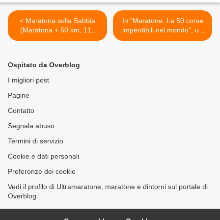
< Maratona sulla Sabbia
In "Maratone. Le 50 corse
(Maratona + 50 km, 11^
imperdibili nel mondo", un
ed.). Già 400 gli iscritti, con
piccolo vademecum ed un
una prevalenza dei runner
manuale d'uso, utile
che hanno scelto la 50 km
soprattutto per i neofiti
Ospitato da Overblog
desiderosi di correre e
viaggiare >
I migliori post
Pagine
Contatto
Segnala abuso
Termini di servizio
Cookie e dati personali
Preferenze dei cookie
Vedi il profilo di Ultramaratone, maratone e dintorni sul portale di
Overblog