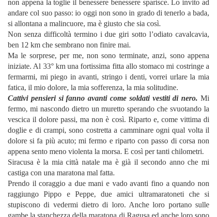
non appena la toglie il benessere benessere sparisce. Lo invito ad
andare col suo passo: io oggi non sono in grado di tenerlo a bada,
si allontana a malincuore, ma è giusto che sia così.
Non senza difficoltà termino i due giri sotto l’odiato cavalcavia,
ben 12 km che sembrano non finire mai.
Ma le sorprese, per me, non sono terminate, anzi, sono appena
iniziate. Al 33° km una fortissima fitta allo stomaco mi costringe a
fermarmi, mi piego in avanti, stringo i denti, vorrei urlare la mia
fatica, il mio dolore, la mia sofferenza, la mia solitudine.
Cattivi pensieri si fanno avanti come soldati vestiti di nero.
Mi
fermo, mi nascondo dietro un muretto sperando che svuotando la
vescica il dolore passi, ma non è così. Riparto e, come vittima di
doglie e di crampi, sono costretta a camminare ogni qual volta il
dolore si fa più acuto; mi fermo e riparto con passo di corsa non
appena sento meno violenta la morsa. E così per tanti chilometri.
Siracusa è la mia città natale ma è già il secondo anno che mi
castiga con una maratona mal fatta.
Prendo il coraggio a due mani e vado avanti fino a quando non
raggiungo Pippo e Peppe, due amici ultramaratoneti che si
stupiscono di vedermi dietro di loro. Anche loro portano sulle
gambe la stanchezza della maratona di Ragusa ed anche loro sono