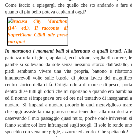
Come faccio a spiegargli che quello che sto andando a fare è
quanto di più bello poteva capitarmi oggi
?
In maratona i momenti belli si alternano a quelli brutti.
Alla
partenza urla di gioia, applausi, eccitazione, voglia di correre, le
gambe si sollevano da sole senza nessuno sforzo dall’asfalto, i
piedi sembrano vivere una vita propria, battono e ribattono
innumerevoli volte sulle basole di pietra lavica del magnifico
centro storico della città. Ortigia odora di mare e di pesce, porta
dentro di se tutti gli odori che mi riportano a quando ero bambina
ed il nonno si impegnava ore ed ore nel tentativo di insegnarmi a
nuotare. Si, imparai a nuotare proprio in quel meraviglioso mare
che oggi assiste la mia gioiosa corsa tenendosi alla mia destra e
osservando il mio passaggio quasi muto, poche onde irriverenti si
fanno sentire col loro infrangersi sugli scogli. Il sole lo rende uno
specchio con venature grigie, azzurre ed avorio. Che spettacolo!