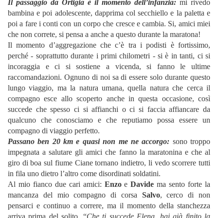
Il passaggio da Ortigia è il momento dell’infanzia:
mi rivedo
bambina e poi adolescente, dapprima col secchiello e la paletta e
poi a fare i conti con un corpo che cresce e cambia. Si, amici miei
che non correte, si pensa a anche a questo durante la maratona!
Il momento d’aggregazione che c’è tra i podisti è fortissimo,
perché - soprattutto durante i primi chilometri - si è in tanti, ci si
incoraggia e ci si sostiene a vicenda, si fanno le ultime
raccomandazioni. Ognuno di noi sa di essere solo durante questo
lungo viaggio, ma la natura umana, quella natura che cerca il
compagno esce allo scoperto anche in questa occasione, così
succede che spesso ci si affianchi o ci si faccia affiancare da
qualcuno che conosciamo e che reputiamo possa essere un
compagno di viaggio perfetto.
Passano ben 20 km e quasi non me ne accorgo:
sono troppo
impegnata a salutare gli amici che fanno la maratonina e che al
giro di boa sul fiume Ciane tornano indietro, li vedo scorrere tutti
in fila uno dietro l’altro come disordinati soldatini.
Al mio fianco due cari amici:
Enzo
e
Davide
ma sento forte la
mancanza del mio compagno di corsa
Salvo
, cerco di non
pensarci e continuo a correre, ma il momento della stanchezza
arriva prima del solito. “
Che ti succede Elena, hai già finito la