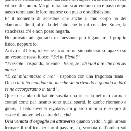
vittime di crampi. Ma gli ultra non si arrendono mai e passo dopo
passo terminano le loro imprese con gusto e soddisfazione.
E’ il momento di accettare che anche il mio corpo ha dei
clamorosi limiti, al di la del fatto che io mi consideri Super, la
stanchezza c’è e non posso negarla.
Ho provato ad ignorarla ma nessuno può ingannare il proprio
fisico, neppure io.
Arrivo al 41 km, mi viene incontro un simpaticissimo ragazzo su
un vespone rosso fuoco:
“Sei tu Elena?”.
“Presente
- rispondo, ridendo -
Bene, se ridi vuol dire che non sei
morta”.
“E chi m’ammazza a me? -
rispondo con una fragorosa risata -
Di' a chi ti ha mandato da me che sto arrivando e quando lo farò
se ne accorgeranno in tanti”
.
Questo scambio di battute suscita una rinascita nel mio corpo: i
crampi come per incanto sono quasi spariti, le gambe ritornano a
girare, il fiato diventa regolare, mi guardo intorno e scopro di
essere di nuovo nel centro della città.
Una ventata d’orgoglio mi attraversa
quando vedo i vigili urbani
fermare il traffico per farmi passare, io, scortata dall’omino sul