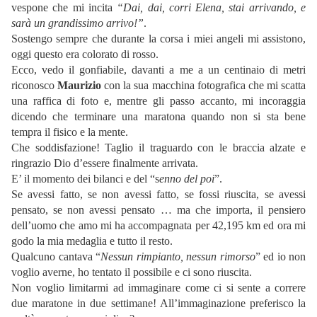
vespone che mi incita
“Dai, dai, corri Elena, stai arrivando, e
sarà un grandissimo arrivo!”
.
Sostengo sempre che durante la corsa i miei angeli mi assistono,
oggi questo era colorato di rosso.
Ecco, vedo il gonfiabile, davanti a me a un centinaio di metri
riconosco
Maurizio
con la sua macchina fotografica che mi scatta
una raffica di foto e, mentre gli passo accanto, mi incoraggia
dicendo che terminare una maratona quando non si sta bene
tempra il fisico e la mente.
Che soddisfazione! Taglio il traguardo con le braccia alzate e
ringrazio Dio d’essere finalmente arrivata.
E’ il momento dei bilanci e del “s
enno del poi
”.
Se avessi fatto, se non avessi fatto, se fossi riuscita, se avessi
pensato, se non avessi pensato … ma che importa, il pensiero
dell’uomo che amo mi ha accompagnata per 42,195 km ed ora mi
godo la mia medaglia e tutto il resto.
Qualcuno cantava “
Nessun rimpianto, nessun rimorso
” ed io non
voglio averne, ho tentato il possibile e ci sono riuscita.
Non voglio limitarmi ad immaginare come ci si sente a correre
due maratone in due settimane! All’immaginazione preferisco la