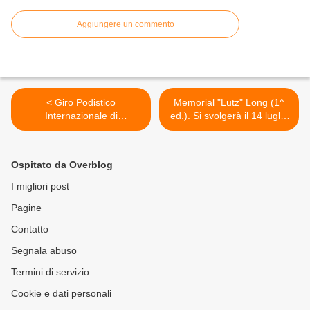
Aggiungere un commento
< Giro Podistico
Memorial "Lutz" Long (1^
Internazionale di
ed.). Si svolgerà il 14 luglio
Castelbuono 2013 (88^
2013 nel 70° anniversario
ed.). Un Giro che metterà in
delle Forze Alleate in Sicilia
mostra gli Azzurri. Andrea
>
Ospitato da Overblog
Lalli conferma la sua
presenza
I migliori post
Pagine
Contatto
Segnala abuso
Termini di servizio
Cookie e dati personali