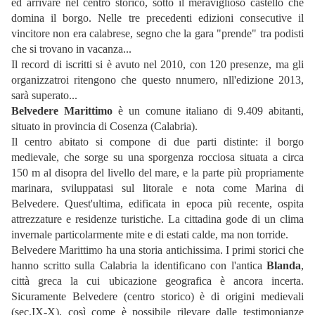
ed arrivare nel centro storico, sotto il meraviglioso castello che
domina il borgo. Nelle tre precedenti edizioni consecutive il
vincitore non era calabrese, segno che la gara "prende" tra podisti
che si trovano in vacanza...
Il record di iscritti si è avuto nel 2010, con 120 presenze, ma gli
organizzatroi ritengono che questo nnumero, nll'edizione 2013,
sarà superato...
Belvedere Marittimo
è un comune italiano di 9.409 abitanti,
situato in provincia di Cosenza (Calabria).
Il centro abitato si compone di due parti distinte: il borgo
medievale, che sorge su una sporgenza rocciosa situata a circa
150 m al disopra del livello del mare, e la parte più propriamente
marinara, sviluppatasi sul litorale e nota come Marina di
Belvedere. Quest'ultima, edificata in epoca più recente, ospita
attrezzature e residenze turistiche. La cittadina gode di un clima
invernale particolarmente mite e di estati calde, ma non torride.
Belvedere Marittimo ha una storia antichissima. I primi storici che
hanno scritto sulla Calabria la identificano con l'antica
Blanda
,
città greca la cui ubicazione geografica è ancora incerta.
Sicuramente Belvedere (centro storico) è di origini medievali
(sec.IX-X), così come è possibile rilevare dalle testimonianze