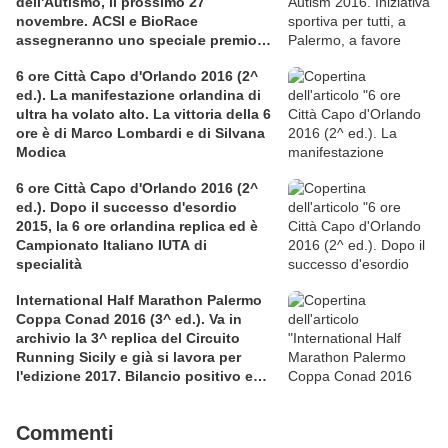
dell'Autismo, il prossimo 27
novembre. ACSI e BioRace
assegneranno uno speciale premio
per la solidarietà nella competitiva
6 ore Città Capo d'Orlando 2016 (2^
ed.). La manifestazione orlandina di
ultra ha volato alto. La vittoria della 6
ore è di Marco Lombardi e di Silvana
Modica
6 ore Città Capo d'Orlando 2016 (2^
ed.). Dopo il successo d'esordio
2015, la 6 ore orlandina replica ed è
Campionato Italiano IUTA di
specialità
International Half Marathon Palermo
Coppa Conad 2016 (3^ ed.). Va in
archivio la 3^ replica del Circuito
Running Sicily e già si lavora per
l'edizione 2017. Bilancio positivo e
rettificata in extremis la graduatoria
maschile a squadre
Commenti