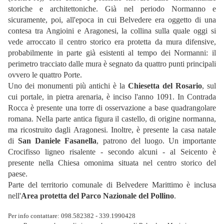
storiche e architettoniche. Già nel periodo Normanno e
sicuramente, poi, all'epoca in cui Belvedere era oggetto di una
contesa tra Angioini e Aragonesi, la collina sulla quale oggi si
vede arroccato il centro storico era protetta da mura difensive,
probabilmente in parte già esistenti al tempo dei Normanni: il
perimetro tracciato dalle mura è segnato da quattro punti principali
ovvero le quattro Porte.
Uno dei monumenti più antichi è la
Chiesetta del Rosario
, sul
cui portale, in pietra arenaria, è inciso l'anno 1091. In Contrada
Rocca è presente una torre di osservazione a base quadrangolare
romana. Nella parte antica figura il castello, di origine normanna,
ma ricostruito dagli Aragonesi. Inoltre, è presente la casa natale
di
San Daniele Fasanella
, patrono del luogo. Un importante
Crocifisso ligneo risalente - secondo alcuni - al Seicento è
presente nella Chiesa omonima situata nel centro storico del
paese.
Parte del territorio comunale di Belvedere Marittimo è inclusa
nell'
Area protetta del Parco Nazionale del Pollino
.
Per info contattare: 098.582382 - 339.1990428