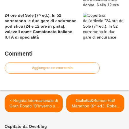
24 ore del Sole (7^ ed.). In 52
correranno le due gare di endurance
podistica (24 e 12 ore in pista),
valevoli come Campionato italiano
IUTA di specialità
Commenti
Aggiungere un commento
< Regata Internazionale di
Giulietta&Romeo Half
Gran Fondo "D'Inverno sul
Marathon (6^ ed.). Robert
Po" (30^ ed.). Elevato
Ndiwa e Eliana Patelli
valore sportivo e buoni i
campioni sotto l’Arena >
risultati conseguiti
Ospitato da Overblog