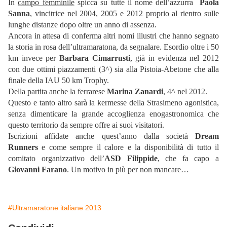
In
campo femminile
spicca su tutte il nome dell’azzurra
Paola
Sanna
, vincitrice nel 2004, 2005 e 2012 proprio al rientro sulle
lunghe distanze dopo oltre un anno di assenza.
Ancora in attesa di conferma altri nomi illustri che hanno segnato
la storia in rosa dell’ultramaratona, da segnalare. Esordio oltre i 50
km invece per
Barbara Cimarrusti
, già in evidenza nel 2012
con due ottimi piazzamenti (3^) sia alla Pistoia-Abetone che alla
finale della IAU 50 km Trophy.
Della partita anche la ferrarese
Marina Zanardi
, 4^ nel 2012.
Questo e tanto altro sarà la kermesse della Strasimeno agonistica,
senza dimenticare la grande accoglienza enogastronomica che
questo territorio da sempre offre ai suoi visitatori.
Iscrizioni affidate anche quest’anno dalla società
Dream
Runners
e come sempre il calore e la disponibilità di tutto il
comitato organizzativo dell’
ASD Filippide
, che fa capo a
Giovanni Farano
. Un motivo in più per non mancare…
#Ultramaratone italiane 2013