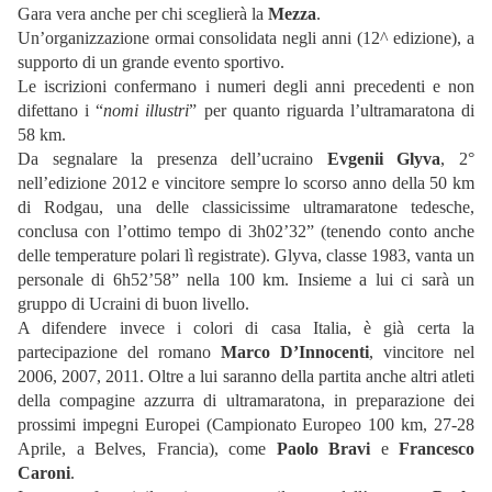
Gara vera anche per chi sceglierà la
Mezza
.
Un’organizzazione ormai consolidata negli anni (12^ edizione), a
supporto di un grande evento sportivo.
Le iscrizioni confermano i numeri degli anni precedenti e non
difettano i “
nomi illustri
” per quanto riguarda l’ultramaratona di
58 km.
Da segnalare la presenza dell’ucraino
Evgenii Glyva
, 2°
nell’edizione 2012 e vincitore sempre lo scorso anno della 50 km
di Rodgau, una delle classicissime ultramaratone tedesche,
conclusa con l’ottimo tempo di 3h02’32” (tenendo conto anche
delle temperature polari lì registrate). Glyva, classe 1983, vanta un
personale di 6h52’58” nella 100 km. Insieme a lui ci sarà un
gruppo di Ucraini di buon livello.
A difendere invece i colori di casa Italia, è già certa la
partecipazione del romano
Marco D’Innocenti
, vincitore nel
2006, 2007, 2011. Oltre a lui saranno della partita anche altri atleti
della compagine azzurra di ultramaratona, in preparazione dei
prossimi impegni Europei (Campionato Europeo 100 km, 27-28
Aprile, a Belves, Francia), come
Paolo Bravi
e
Francesco
Caroni
.