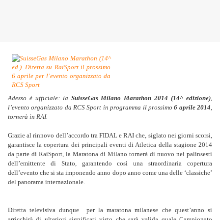
Adesso è ufficiale: la
SuisseGas Milano Marathon 2014 (14^ edizione)
,
l’evento organizzato da RCS Sport in programma il prossimo
6 aprile 2014
,
tornerà in RAI.
Grazie al rinnovo dell’accordo tra FIDAL e RAI che, siglato nei giorni scorsi,
garantisce la copertura dei principali eventi di Atletica della stagione 2014
da parte di RaiSport, la Maratona di Milano tornerà di nuovo nei palinsesti
dell’emittente di Stato, garantendo così una straordinaria copertura
dell’evento che si sta imponendo anno dopo anno come una delle ‘classiche’
del panorama internazionale.
Diretta televisiva dunque per la maratona milanese che quest’anno si
arricchirà di ulteriori significati visto che sarà valida quale Campionato