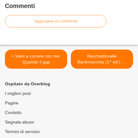
Commenti
Aggiungere un commento
< Vieni a correre con me.
Racchettinvalle
Quando il gap
Bardonecchia (1^ ed.). Si
generazionale tra un padre
svolgerà domenica 9
e un figlio si colma
marzo, con teatro i sentieri
attraverso la corsa fatta
innevati dello Jafferau >
Ospitato da Overblog
assieme
I migliori post
Pagine
Contatto
Segnala abuso
Termini di servizio