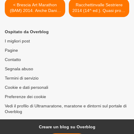
< Brescia Art Marathon
Racchettinvalle Sestriere
(BAM) 2014. Anche Danilo
2014 (14^ ed.). Quasi pronti
Goffi al via: "La maratona di
allo start d'una classica
Brescia sarà una prova
invernale che coniuga
fondamentale per la mia
agonismo d'alto livello con
Ospitato da Overblog
stagione"
lo sport come
intrattenimento e occasione
I migliori post
di contatto con la Natura >
Pagine
Contatto
Segnala abuso
Termini di servizio
Cookie e dati personali
Preferenze dei cookie
Vedi il profilo di Ultramaratone, maratone e dintorni sul portale di
Overblog
Creare un blog su Overblog