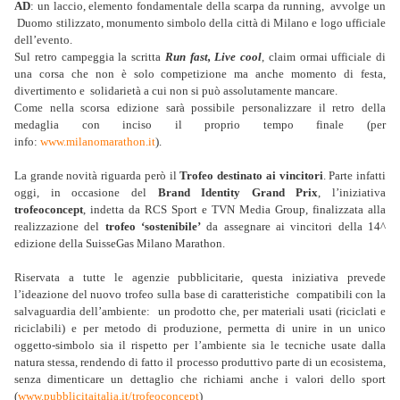
AD
: un laccio, elemento fondamentale della scarpa da running, avvolge un
Duomo stilizzato, monumento simbolo della città di Milano e logo ufficiale
dell’evento.
Sul retro campeggia la scritta
Run fast, Live cool
, claim ormai ufficiale di
una corsa che non è solo competizione ma anche momento di festa,
divertimento e solidarietà a cui non si può assolutamente mancare.
Come nella scorsa edizione sarà possibile personalizzare il retro della
medaglia con inciso il proprio tempo finale (per
info:
www.milanomarathon.it
).
La grande novità riguarda però il
Trofeo destinato ai vincitori
. Parte infatti
oggi, in occasione del
Brand Identity Grand Prix
, l’iniziativa
trofeoconcept
, indetta da RCS Sport e TVN Media Group, finalizzata alla
realizzazione del
trofeo ‘sostenibile’
da assegnare ai vincitori della 14^
edizione della SuisseGas Milano Marathon.
Riservata a tutte le agenzie pubblicitarie, questa iniziativa prevede
l’ideazione del nuovo trofeo sulla base di caratteristiche compatibili con la
salvaguardia dell’ambiente: un prodotto che, per materiali usati (riciclati e
riciclabili) e per metodo di produzione, permetta di unire in un unico
oggetto-simbolo sia il rispetto per l’ambiente sia le tecniche usate dalla
natura stessa, rendendo di fatto il processo produttivo parte di un ecosistema,
senza dimenticare un dettaglio che richiami anche i valori dello sport
(
www.pubblicitaitalia.
it/trofeoconcept
)