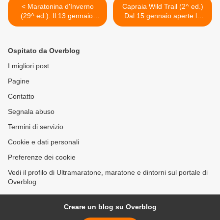
< Maratonina d'Inverno
Capraia Wild Trail (2^ ed.)
(29^ ed.). Il 13 gennaio,
Dal 15 gennaio aperte le
poker magrebino a San
iscrizioni per 150 atleti
Bartolomeo in Bosco
soltanto >
Ospitato da Overblog
I migliori post
Pagine
Contatto
Segnala abuso
Termini di servizio
Cookie e dati personali
Preferenze dei cookie
Vedi il profilo di Ultramaratone, maratone e dintorni sul portale di
Overblog
Creare un blog su Overblog