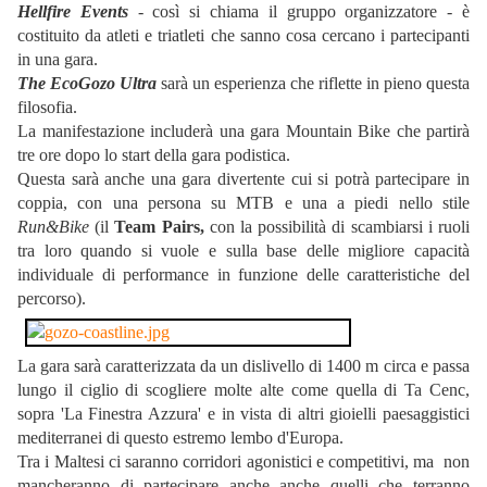
Hellfire Events
- così si chiama il gruppo organizzatore - è
costituito da atleti e triatleti che sanno cosa cercano i partecipanti
in una gara.
The EcoGozo Ultra
sarà un esperienza che riflette in pieno questa
filosofia.
La manifestazione includerà una gara Mountain Bike che partirà
tre ore dopo lo start della gara podistica.
Questa sarà anche una gara divertente cui si potrà partecipare in
coppia, con una persona su MTB e una a piedi nello stile
Run&Bike
(il
Team Pairs,
con la possibilità di scambiarsi i ruoli
tra loro quando si vuole e sulla base delle migliore capacità
individuale di performance in funzione delle caratteristiche del
percorso).
La gara sarà caratterizzata da un dislivello di 1400 m circa e passa
lungo il ciglio di scogliere molte alte come quella di Ta Cenc,
sopra 'La Finestra Azzura' e in vista di altri gioielli paesaggistici
mediterranei di questo estremo lembo d'Europa.
Tra i Maltesi ci saranno corridori agonistici e competitivi, ma non
mancheranno di partecipare anche anche quelli che terranno