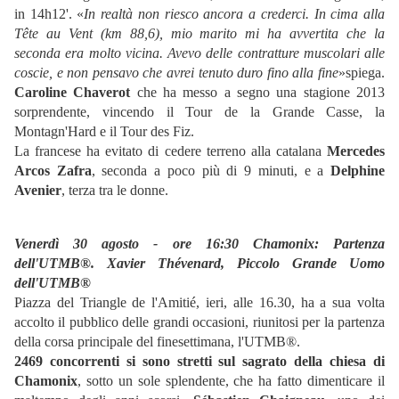
in 14h12'. «
In realtà non riesco ancora a crederci. In cima alla
Tête au Vent (km 88,6), mio marito mi ha avvertita che la
seconda era molto vicina. Avevo delle contratture muscolari alle
coscie, e non pensavo che avrei tenuto duro fino alla fine
»spiega.
Caroline Chaverot
che ha messo a segno una stagione 2013
sorprendente, vincendo il Tour de la Grande Casse, la
Montagn'Hard e il Tour des Fiz.
La francese ha evitato di cedere terreno alla catalana
Mercedes
Arcos Zafra
, seconda a poco più di 9 minuti, e a
Delphine
Avenier
, terza tra le donne.
Venerdì 30 agosto - ore 16:30 Chamonix: Partenza
dell'UTMB®. Xavier Thévenard, Piccolo Grande Uomo
dell'UTMB®
Piazza del Triangle de l'Amitié, ieri, alle 16.30, ha a sua volta
accolto il pubblico delle grandi occasioni, riunitosi per la partenza
della corsa principale del finesettimana, l'UTMB®.
2469 concorrenti si sono stretti sul sagrato della chiesa di
Chamonix
, sotto un sole splendente, che ha fatto dimenticare il