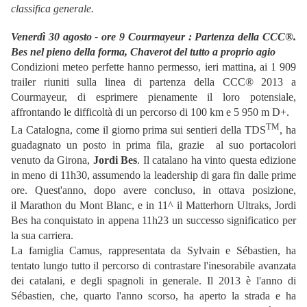
classifica generale.
Venerdì 30 agosto - ore 9 Courmayeur : Partenza della CCC®.
Bes nel pieno della forma, Chaverot del tutto a proprio agio
Condizioni meteo perfette hanno permesso, ieri mattina, ai 1 909
trailer riuniti sulla linea di partenza della CCC® 2013 a
Courmayeur, di esprimere pienamente il loro potensiale,
affrontando le difficoltà di un percorso di 100 km e 5 950 m D+.
TM
La Catalogna, come il giorno prima sui sentieri della TDS
, ha
guadagnato un posto in prima fila, grazie al suo portacolori
venuto da Girona,
Jordi Bes
. Il catalano ha vinto questa edizione
in meno di 11h30, assumendo la leadership di gara fin dalle prime
ore. Quest'anno, dopo avere concluso, in ottava posizione,
il Marathon du Mont Blanc, e in 11^ il Matterhorn Ultraks, Jordi
Bes ha conquistato in appena 11h23 un successo significatico per
la sua carriera.
La famiglia Camus, rappresentata da Sylvain e Sébastien, ha
tentato lungo tutto il percorso di contrastare l'inesorabile avanzata
dei catalani, e degli spagnoli in generale. Il 2013 è l'anno di
Sébastien, che, quarto l'anno scorso, ha aperto la strada e ha