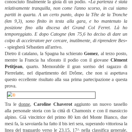
conosciuto finalmente la gioia di un podio. «
La partenza è stata
relativamente tranquilla, non come l'anno scorso, in cui siamo
partiti in quarta. A un certo punto, dopo la Tête de la Tronche
(km 9,3), sono finito in testa alla gara, e ho mantenuto la
posizione fino alla discesa del Grand Col Ferret. Là ho
temporeggiato. E dopo Catogne (km 75,6 ho deciso di dare un
colpo di acceleratore per cercare, inutilmente, di riprendere Bes
»
- spiegherà Sébastien all'arrivo.
Dietro il catalano, la Spagna ha schierato
Gomez
, al terzo posto,
mentre la Francia ha sfiorato il podio con il giovane
Clément
Petitjean
, quarto. Memorabile il gran sorriso del ragazzo di
Pierrelatte, nel dipartimento del Drôme, che non si aspettava
questo eccellente risultato alla sua prima partecipazione a questa
prova.
Tra le
donne
,
Caroline Chaverot
aggiunto un nuovo tassello
alla personale storia con la città di Chamonix e con il massiccio
alpino. Già vincitrice del primo 80 km del Monte Bianco, due
mesi fa, la savoiarda ha fatto il bis ieri sera, superando vittoriosa la
linea del traguardo verso le 23.15, 17^ nella classifica generale,