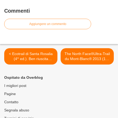
Commenti
Aggiungere un commento
< Ecotrail di Santa Rosalia
The North Face®Ultra-Trail
(4^ ed.). Ben riuscita
du Mont-Blanc® 2013 (11^
secondo le aspettative. La
ed.). Un fresco vento di
vittoria va a Francesco
rinnovamento ha soffiato
Porto e a Fernanda Mirone
sull'edizione 2013 >
Ospitato da Overblog
I migliori post
Pagine
Contatto
Segnala abuso