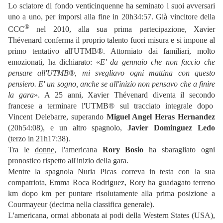
Lo sciatore di fondo venticinquenne ha seminato i suoi avversari
uno a uno, per imporsi alla fine in 20h34:57. Già vincitore della
®
CCC
nel 2010, alla sua prima partecipazione, Xavier
Thévenard conferma il proprio talento fuori misura e si impone al
primo tentativo all'UTMB®. Attorniato dai familiari, molto
emozionati, ha dichiarato: «
E' da gennaio che non faccio che
pensare all'UTMB®, mi svegliavo ogni mattina con questo
pensiero. E' un sogno, anche se all'inizio non pensavo che a finire
la gara
». A 25 anni, Xavier Thévenard diventa il secondo
francese a terminare l'UTMB® sul tracciato integrale dopo
Vincent Delebarre, superando
Miguel Angel Heras Hernandez
(20h54:08), e un altro spagnolo,
Javier Dominguez Ledo
(terzo in 21h17:38).
Tra le
donne
, l'americana
Rory Bosio
ha sbaragliato ogni
pronostico rispetto all'inizio della gara.
Mentre la spagnola Nuria Picas correva in testa con la sua
compatriota, Emma Roca Rodriguez, Rory ha guadagato terreno
km dopo km per puntare risolutamente alla prima posizione a
Courmayeur (decima nella classifica generale).
L'americana, ormai abbonata ai podi della Western States (USA),