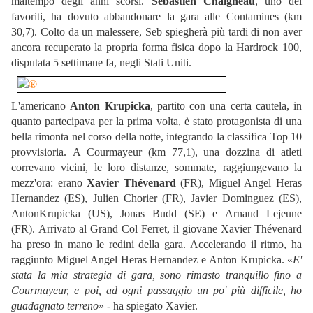
maltempo degli anni scorsi.
Sébastien Chaigneau
, uno dei
favoriti, ha dovuto abbandonare la gara alle Contamines (km
30,7). Colto da un malessere, Seb spiegherà più tardi di non aver
ancora recuperato la propria forma fisica dopo la Hardrock 100,
disputata 5 settimane fa, negli Stati Uniti.
L'americano
Anton Krupicka
, partito con una certa cautela, in
quanto partecipava per la prima volta, è stato protagonista di una
bella rimonta nel corso della notte, integrando la classifica Top 10
provvisioria. A Courmayeur (km 77,1), una dozzina di atleti
correvano vicini, le loro distanze, sommate, raggiungevano la
mezz'ora: erano
Xavier Thévenard
(FR), Miguel Angel Heras
Hernandez (ES), Julien Chorier (FR), Javier Dominguez (ES),
AntonKrupicka (US), Jonas Budd (SE) e Arnaud Lejeune
(FR). Arrivato al Grand Col Ferret, il giovane Xavier Thévenard
ha preso in mano le redini della gara. Accelerando il ritmo, ha
raggiunto Miguel Angel Heras Hernandez e Anton Krupicka. «
E'
stata la mia strategia di gara, sono rimasto tranquillo fino a
Courmayeur, e poi, ad ogni passaggio un po' più difficile, ho
guadagnato terreno
» - ha spiegato Xavier.