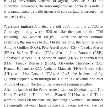
PTLTM arriveranno venerdì 30 agosto, verso le 21.00. Le
condizioni metereologiche sono migliorate nel corso della notte, e
si preannunciano tre belle giornate di sole su tutto il percorso, nei
tre paesi coinvolti.
(
Versione inglese
)
And they are off! Today
morning at 7:00 in
Courmayeur, they were 1526 to take the start of the TDS
including 165 women (10,8%)! After the heavy rainfalls
yesterday, the sun was back... On the first row, the favorites were
Antoine Guillon (FRA), Pere Aurell Bove (ESP), Nicolas Martin
(FRA), Stefano Trisconi (ITA), Arnaud Julia Bonmati (ESP),
Christophe Meier (SUI), Sébastien Talotti (FRA), Fabrizzio Roux
(ITA), Franck Buissière (FRA), Alexandre Hayetine (FRA),
Renaud Rouanet (FRA), Nathalie Mauclair (FRA), Claire Price
(UK), and Lisa Borzani (ITA). At 9:45, the leaders, led by
Quentin Stephan went through the Col de la Chavanne and after
3 hours of racing, the favourites were still running together.
After the launch of the Petite Trotte à Léon on Monday night, The
North Face®Ultra-Trail du Mont-Blanc® 2013 has started! There
were 89 teams on the start line, including 3 women. The runners
are currently between Haute-Savoie and Savoie, and we have had