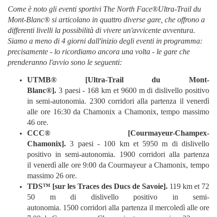
Come è noto gli eventi sportivi The North Face®Ultra-Trail du
Mont-Blanc® si articolano in quattro diverse gare, che offrono a
differenti livelli la possibilità di vivere un'avvicente avventura.
Siamo a meno di 4 giorni dall'inizio degli eventi in programma:
p
recisamente - lo ricordiamo ancora una volta - le gare che
prenderanno l'avvio sono le seguenti:
UTMB® [Ultra-Trail du Mont-
Blanc®].
3 paesi - 168 km et 9600 m di dislivello positivo
in semi-autonomia. 2300 corridori alla partenza il venerdì
alle ore 16:30 da Chamonix a Chamonix, tempo massimo
46 ore.
CCC® [Courmayeur-Champex-
Chamonix].
3 paesi - 100 km et 5950 m di dislivello
positivo in semi-autonomia. 1900 corridori alla partenza
il venerdì alle ore 9:00 da Courmayeur a Chamonix, tempo
massimo 26 ore.
TDS™ [sur les Traces des Ducs de Savoie].
119 km et 72
50 m di dislivello positivo in semi-
autonomia. 1500 corridori alla partenza il mercoledì alle ore