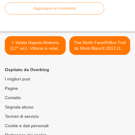
Aggiungere un commento
< Volata Napola-Mokarta
The North Face®Ultra-Trail
(17^ ed.). Vittoria in volata
du Mont-Blanc® 2013 (11^
del kenyano Thomas
ed.). Ed ecco i primi
Longosiwa
vincitori, finisher del TDS™
(Sur les Traces des Ducs
Ospitato da Overblog
de Savoie): il terzo posto
dei podi uomini e donne è
I migliori post
italiano! >
Pagine
Contatto
Segnala abuso
Termini di servizio
Cookie e dati personali