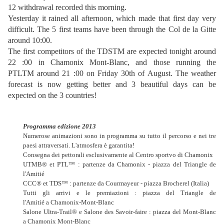
12 withdrawal recorded this morning.
Yesterday it rained all afternoon, which made that first day very
difficult. The 5 first teams have been through the Col de la Gitte
around 10:00.
The first competitors of the TDSTM are expected tonight around
22 :00 in Chamonix Mont-Blanc, and those running the
PTLTM around 21 :00 on Friday 30th of August. The weather
forecast is now getting better and 3 beautiful days can be
expected on the 3 countries!
Programma edizione 2013
Numerose animazioni sono in programma su tutto il percorso e nei tre
paesi attraversati. L'atmosfera è garantita!
Consegna dei pettorali esclusivamente al Centro sportvo di Chamonix
UTMB® et PTL™ : partenze da Chamonix - piazza del Triangle de
l'Amitié
CCC® et TDS™ : partenze da Courmayeur - piazza Brocherel (Italia)
Tutti gli arrivi e le premiazioni : piazza del Triangle de
l'Amitié a Chamonix-Mont-Blanc
Salone Ultra-Trail® e Salone des Savoir-faire : piazza del Mont-Blanc
a Chamonix Mont-Blanc