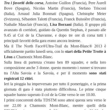
Tra i favoriti della corsa
, Antoine Guillon (Francia), Pere Aurell
Bove (Spagna), Nicolas Martin (Francia), Stefano Trisconi
(Italia), Arnaud Julia Bonmati (Spagna), Christophe Meier
(Svizzera), Sébastien Talotti (Francia), Franck Buissière (Francia),
Nathalie Mauclair (Francia),
Lisa Borzani
(Italia). Il gruppo più
avanzato di corridori, guidato da Quentin Stephan, è passato alle
9.45 al Col de la Chavanne, e dopo tre ore di corsa tutti i
principali favoriti della gara erano ancora insieme.
Ma il The North Face®Ultra-Trail du Mont-Blanc® 2013 è
ufficialmente partito lunedì sera, con lo
start della Petite Trotte à
Léon
a Chamonix Mont-Blanc.
Sulla linea di partenza c'erano ben 89 squadre, e nella loro
composizione anche 3 donne. questo momento i runner si trovano
tra l'Alta Savoia e la Savoia, e per il momento
sono stati
registrati 12 ritiri
.
Ieri la pioggia ha imperversato per tutto il pomeriggio, e la prima
giornata di gara è stata piuttosto difficoltosa. Le prime cinque
squadre hanno superato il col de la Gitte verso le ore 10.00.
I primi concorrenti della TDSTM sono attesi questa sera verso le
ore 22.00 a Chamonix Mont-Blanc, mentre quelli della