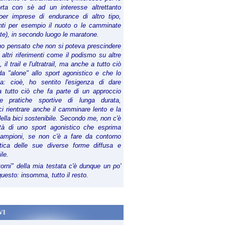
orta con sè ad un interesse altrettanto
per imprese di endurance di altro tipo,
anti per esempio il nuoto o le camminate
te), in secondo luogo le maratone.
ho pensato che non si poteva prescindere
 altri riferimenti come il podismo su altre
 il trail e l'ultratrail, ma anche a tutto ciò
a "alone" allo sport agonistico e che lo
ia: cioè, ho sentito l'esigenza di dare
a tutto ciò che fa parte di un approccio
le pratiche sportive di lunga durata,
i rientrare anche il camminare lento e la
della bici sostenibile. Secondo me, non c'è
lità di uno sport agonistico che esprima
campioni, se non c'è a fare da contorno
tica delle sue diverse forme diffusa e
ile.
torni" della mia testata c'è dunque un po'
 questo: insomma, tutto il resto.
VI