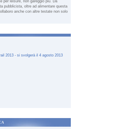
te per leisure, non gareggio più. Da
sta pubblicista, oltre ad alimentare questa
ollaboro anche con altre testate non solo
.
CA