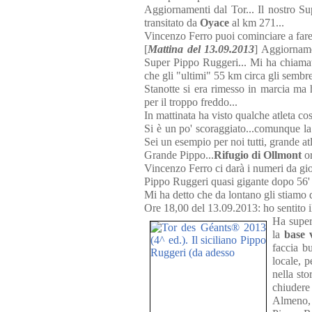
Aggiornamenti dal Tor... Il nostro S
transitato da
Oyace
al km 271...
Vincenzo Ferro puoi cominciare a fare p
[
Mattina del 13.09.2013
] Aggiorname
Super Pippo Ruggeri... Mi ha chiamato
che gli "ultimi" 55 km circa gli sembrer
Stanotte si era rimesso in marcia ma 
per il troppo freddo...
In mattinata ha visto qualche atleta cos
Si è un po' scoraggiato...comunque la
Sei un esempio per noi tutti, grande atl
Grande Pippo...
Rifugio di Ollmont
or
Vincenzo Ferro ci darà i numeri da gioc
Pippo Ruggeri quasi gigante dopo 56' d
Mi ha detto che da lontano gli stiamo d
Ore 18,00 del 13.09.2013: ho sentito i
Ha super
la
base 
faccia b
locale, p
nella st
chiudere 
Almeno, 