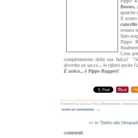
Pippo Ru
Bosses,
qualche o
Il nostr
cancello
restano m
fiato sos
Pippo R
finalment
Cosa pot
completamento della sua fatica? "
S
divertito un sacco... lo rifarei anche 
È unico... è Pippo Ruggeri!
Re
Published by Lara La Pera (Ultramaratone, maratone e
scrivi un commento
…
<< In "Delitto alle Olimpiadi"
commenti