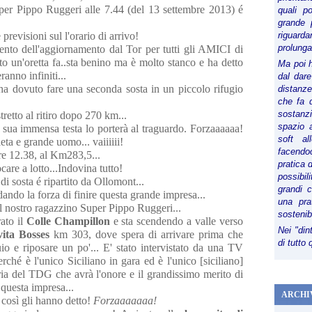
uper Pippo Ruggeri alle 7.44 (del 13 settembre 2013) é
quali p
grande 
revisioni sul l'orario di arrivo!
riguard
prolunga
nto dell'aggiornamento dal Tor per tutti gli AMICI di
 un'oretta fa..sta benino ma è molto stanco e ha detto
Ma poi 
anno infiniti...
dal dare
ha dovuto fare una seconda sosta in un piccolo rifugio
distanze,
che fa d
sostanz
tretto al ritiro dopo 270 km...
spazio 
 sua immensa testa lo porterà al traguardo. Forzaaaaaa!
soft al
eta e grande uomo... vaiiiiii!
facendoc
e 12.38, al Km283,5...
pratica 
are a lotto...Indovina tutto!
possibi
i sosta é ripartito da Ollomont...
grandi 
ando la forza di finire questa grande impresa...
una pra
l nostro ragazzino Super Pippo Ruggeri...
sostenib
ato il
Colle Champillon
e sta scendendo a valle verso
Nei "din
vita Bosses
km 303, dove spera di arrivare prima che
di tutto
uio e riposare un po'... E' stato intervistato da una TV
erché è l'unico Siciliano in gara ed è l'unico [siciliano]
oria del TDG che avrà l'onore e il grandissimo merito di
questa impresa...
ARCHI
così gli hanno detto!
Forzaaaaaaa!