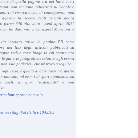
limite di quella pagina era nel fatto che i
tenuti non vengono indicizzati su Google e
 motori di ricerca e che, di conseguenza, non
a agevole la ricerca degli articoli sinora
ti (circa 340 alla data - metà aprile 2011
in cui ho dato vita a Ultrasport Maratone e
.
avia lasciato attiva la pagina FB come
ore dei link degli articoli pubblicati su
agina web e come luogo in cui continuerò
 le gallerie fotografiche relative agli eventi
- non solo podistici - che mi trovo a seguire.
in ogni caso, è quella di dare massimo spazio
ità non solo ad eventi di sport agonistico ma
 quelli di sport "sostenibile" e non
vo...
rriculum: sport e non solo