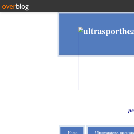
pe
Home
Ultramaratone, maratone