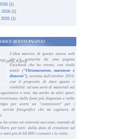
 2026
(1)
o 2026
(1)
 2026
(1)
NASCE QUESTA PAGINA?
L'idea motrice di questo nuovo web
site è scaturita da una pagina
Facebook che ho creato, con titolo
simile (
"
Ultramaratone, maratone e
dintorni
")
, avviata dall'ottobre 2010,
con il proposito di dare spazio e
visibilità ad una serie di materiali sul
agonistico e non, ma anche su altri sport,
ervenivano dalle fonti più disparate e nello
tempo per avere un "contenitore" per i
i servizi fotografici che mi capitava di
e.
a ha avuto un notevole successo, essendo di
libero per tutti: dalla data di creazione ad
o stati più di 64.000 i contatti e le visite.