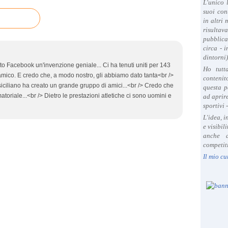
L'unico 
suoi con
in altri
risultav
pubblica
circa - 
dintorni)
to Facebook un'invenzione geniale... Ci ha tenuti uniti per 143
Ho tutt
mico. E credo che, a modo nostro, gli abbiamo dato tanta<br />
contenit
 siciliano ha creato un grande gruppo di amici...<br /> Credo che
questa p
toriale...<br /> Dietro le prestazioni atletiche ci sono uomini e
ad aprire
sportivi 
L'idea, 
e visibil
anche a
competiti
Il mio cu