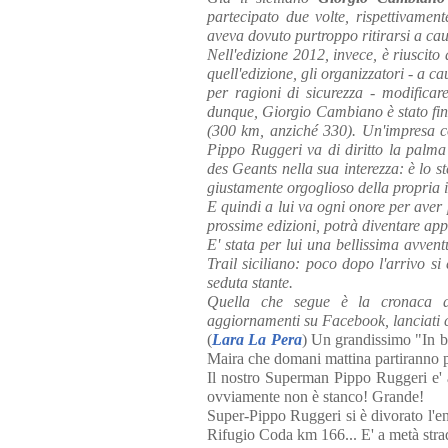
partecipato due volte, rispettivame
aveva dovuto purtroppo ritirarsi a ca
Nell'edizione 2012, invece, è riuscito
quell'edizione, gli organizzatori - a 
per ragioni di sicurezza - modificar
dunque, Giorgio Cambiano è stato fini
(300 km, anziché 330). Un'impresa 
Pippo Ruggeri va di diritto la palma 
des Geants nella sua interezza: è lo 
giustamente orgoglioso della propria 
E quindi a lui va ogni onore per aver
prossime edizioni, potrà diventare appa
E' stata per lui una bellissima avven
Trail siciliano: poco dopo l'arrivo s
seduta stante.
Quella che segue è la cronaca de
aggiornamenti su Facebook, lanciati 
(
Lara La Pera
) Un grandissimo "In b
Maira che domani mattina partiranno pe
Il nostro Superman Pippo Ruggeri e' 
ovviamente non è stanco! Grande!
Super-Pippo Ruggeri si è divorato l'enn
Rifugio Coda km 166... E' a metà strada