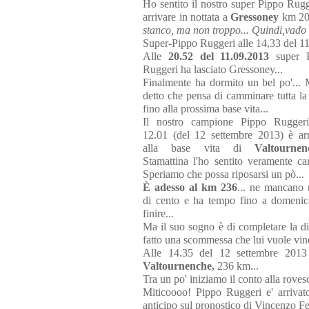
Ho sentito il nostro super Pippo Rugge
arrivare in nottata a
Gressoney
km 200
stanco, ma non troppo... Quindi,vado a
Super-Pippo Ruggeri alle 14,33 del 11
Alle
20.52 del 11.09.2013
super 
Ruggeri ha lasciato Gressoney...
Finalmente ha dormito un bel po'... 
detto che pensa di camminare tutta la
fino alla prossima base vita...
Il nostro campione Pippo Ruggeri
12.01 (del 12 settembre 2013) è arr
alla base vita di
Valtournen
Stamattina l'ho sentito veramente car
Speriamo che possa riposarsi un pò...
È adesso al km 236
... ne mancano
di cento e ha tempo fino a domenic
finire...
Ma il suo sogno è di completare la di
fatto una scommessa che lui vuole vince
Alle 14.35 del 12 settembre 2013 
Valtournenche,
236 km...
Tra un po' iniziamo il conto alla roves
Miticoooo! Pippo Ruggeri e' arriva
anticipo sul pronostico di Vincenzo Fer