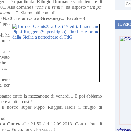
ri... è ripartito dal
Rifugio Donnas
e vuole tentare di
... Alla domanda "
come ti senti?
" ha risposto "
Un po'
vanti....
". Siamo tutti con lui!
.09.2013 e' arrivato a
Gressoney
.... Favoloso!
Pippo
IL PER
Mi ha
 notte
 alle
ivato
che
...
ico...
 meno
a per
stanza entrò la mezzanotte di venerdì... E poi abbiamo
re a tutti i costi!
il nostro super Pippo Ruggeri lascia il rifugio di
cia!
to a
Cuney
alle 21.50 del 12.09.2013. Con un'ora di
ro.... Forza, forza, forzaaaaa!
priorita