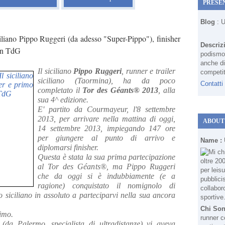
PRESE
Blog
: 
iliano Pippo Ruggeri (da adesso "Super-Pippo"), finisher
Descriz
 un TdG
podismo 
anche di
Il siciliano
Pippo Ruggeri
, runner e trailer
competit
siciliano (Taormina), ha da poco
Contatti
completato il
Tor des Géants® 2013
, alla
sua 4^ edizione.
E' partito da Courmayeur, l'8 settembre
2013, per arrivare nella mattina di oggi,
ABOUT
14 settembre 2013, impiegando 147 ore
per giungere al punto di arrivo e
Name :
diplomarsi finisher.
Questa è stata la sua prima partecipazione
al Tor des Géants®, ma Pippo Ruggeri
che da oggi si è indubbiamente (e a
ragione) conquistato il nomignolo di
 siciliano in assoluto a parteciparvi nella sua ancora
Chi So
rimo.
runner c
(da Palermo, specialista di ultradistanze) vi aveva