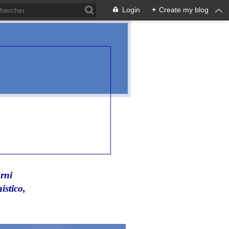
Login
+
Create my blog
rni
istico,