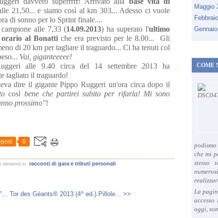
ggeri davvero superrrrr! Arrivato alla
base vita di
Maggio
alle 21,50... e siamo così al km 303... Adesso ci vuole
Febbrai
ra di sonno per lo Sprint finale....
o campione alle 7,33 (
14.09.2013
) ha superato l'
ultimo
Gennaio
 orario al Bonatti
che era previsto per le 8.00... Gli
eno di 20 km per tagliare il traguardo... Ci ha tenuti col
peso...
Vai, giganteeeee!
uggeri alle 9.40 circa del 14 settembre 2013 ha
COME 
e tagliato il traguardo!
eva dire il gigante Pippo Ruggeri un'ora circa dopo il
to così bene che partirei subito per rifarla! Mi sono
l'anno prossimo"
!
post
0
podismo 
che mi p
stesso 
racconti di gara e tributi personali
 dintorni)
in
numeros
realizzar
La pagin
...
Tor des Géants® 2013 (4^ ed.).Pillole... >>
accesso 
oggi, son