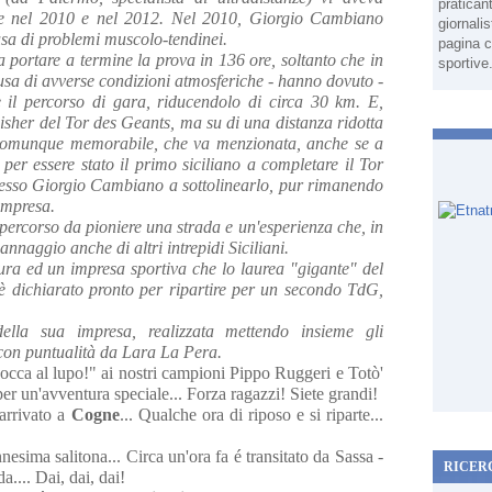
pratican
nte nel 2010 e nel 2012. Nel 2010, Giorgio Cambiano
giornali
usa di problemi muscolo-tendinei.
pagina c
 a portare a termine la prova in 136 ore, soltanto che in
sportive
causa di avverse condizioni atmosferiche - hanno dovuto -
e il percorso di gara, riducendolo di circa 30 km. E,
sher del Tor des Geants, ma su di una distanza ridotta
comunque memorabile, che va menzionata, anche se a
per essere stato il primo siciliano a completare il Tor
stesso Giorgio Cambiano a sottolinearlo, pur rimanendo
impresa.
 percorso da pioniere una strada e un'esperienza che, in
nnaggio anche di altri intrepidi Siciliani.
tura ed un impresa sportiva che lo laurea "gigante" del
i è dichiarato pronto per ripartire per un secondo TdG,
lla sua impresa, realizzata mettendo insieme gli
con puntualità da Lara La Pera.
occa al lupo!" ai nostri campioni Pippo Ruggeri e Totò'
r un'avventura speciale... Forza ragazzi! Siete grandi!
arrivato a
Cogne
... Qualche ora di riposo e si riparte...
esima salitona... Circa un'ora fa é transitato da Sassa -
RICER
.... Dai, dai, dai!