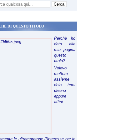
CHÈ DI QUESTO TITOLO
Perchè ho
dato alla
mia pagina
questo
titolo?
Volevo
mettere
assieme
deio temi
diversi
eppure
affini:
riamente le ultramaratone (l'interesse per le