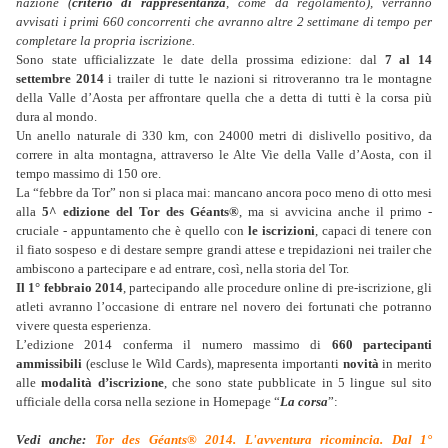
nazione (
criterio di rappresentanza
, come da regolamento), verranno
avvisati i primi 660 concorrenti che avranno altre 2 settimane di tempo per
completare la propria iscrizione.
Sono state ufficializzate le date della prossima edizione: dal
7 al 14
settembre 2014
i trailer di tutte le nazioni si ritroveranno tra le montagne
della Valle d’Aosta per affrontare quella che a detta di tutti è la corsa più
dura al mondo.
Un anello naturale di 330 km, con 24000 metri di dislivello positivo, da
correre in alta montagna, attraverso le Alte Vie della Valle d’Aosta, con il
tempo massimo di 150 ore.
La “febbre da Tor” non si placa mai: mancano ancora poco meno di otto mesi
alla
5^ edizione del Tor des Géants
®
, ma si avvicina anche il primo -
cruciale - appuntamento che è quello con
le
iscrizioni
, capaci di tenere con
il fiato sospeso e di destare sempre grandi attese e trepidazioni nei trailer che
ambiscono a partecipare e ad entrare, così, nella storia del Tor.
Il 1° febbraio 2014
, partecipando alle procedure online di pre-iscrizione, gli
atleti avranno l’occasione di entrare nel novero dei fortunati che potranno
vivere questa esperienza.
L’edizione 2014 conferma il numero massimo di
660 partecipanti
ammissibili
(escluse le Wild Cards), mapresenta importanti
novità
in merito
alle
modalità d’iscrizione
, che sono state pubblicate in 5 lingue sul sito
ufficiale della corsa nella sezione in Homepage “
La corsa
”:
Vedi anche:
Tor des Géants® 2014. L'avventura ricomincia. Dal 1°