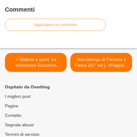
Commenti
Aggiungere un commento
< Diabete e sport. La
Marcialonga di Fiemme e
messinese Giovanna
Fassa (41^ ed.). All'appello
Finocchiaro al TG2 Insieme
della Marcialonga Light
con Luciano Onder
anche Zorzi che cerca il
colpaccio >
Ospitato da Overblog
I migliori post
Pagine
Contatto
Segnala abuso
Termini di servizio