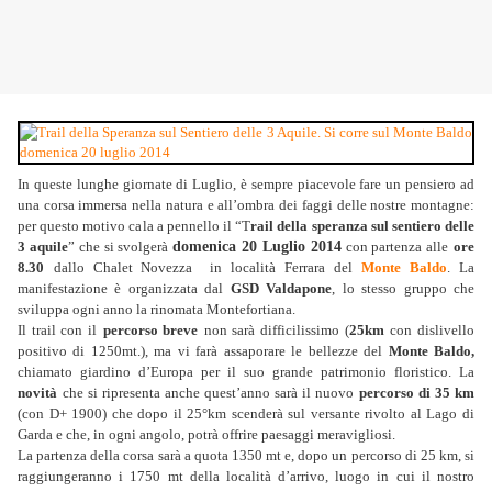
In queste lunghe giornate di Luglio, è sempre piacevole fare un pensiero ad
una corsa immersa nella natura e all’ombra dei faggi delle nostre montagne:
per questo motivo cala a pennello il
“T
rail della speranza sul sentiero delle
3 aquile
” che si svolgerà
domenica
20 Luglio 2014
con partenza alle
ore
8.30
dallo Chalet Novezza in località Ferrara del
Monte Baldo
. La
manifestazione è organizzata dal
GSD Valdapone
, lo stesso gruppo che
sviluppa ogni anno la rinomata Montefortiana.
Il trail con il
percorso breve
non sarà difficilissimo (
25km
con dislivello
positivo di 1250mt.), ma vi farà assaporare le bellezze del
Monte Baldo,
chiamato giardino d’Europa per il suo grande patrimonio floristico. La
novità
che si ripresenta anche quest’anno sarà il nuovo
percorso di 35 km
(con D+ 1900) che dopo il 25°km scenderà sul versante rivolto al Lago di
Garda e che, in ogni angolo, potrà offrire paesaggi meravigliosi.
La partenza della corsa sarà a quota 1350 mt e, dopo un percorso di 25 km, si
raggiungeranno i 1750 mt della località d’arrivo, luogo in cui il nostro