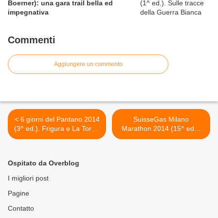
Boerner): una gara trail bella ed
impegnativa
Commenti
Aggiungere un commento
< 6 giorni del Pantano 2014
SuisseGas Milano
(3^ ed.). Frigura e La Torre,
Marathon 2014 (15^ ed.).
campioni Italiani IUTA 2014
Aperte le iscrizioni per la
6 giorni su strada. Il titolo
Maratona e per le Staffette
italiano 48 ore va invece a
>
Ospitato da Overblog
Luisa Zecchino e
Nicolangelo D'Avanzo
I migliori post
Pagine
Contatto