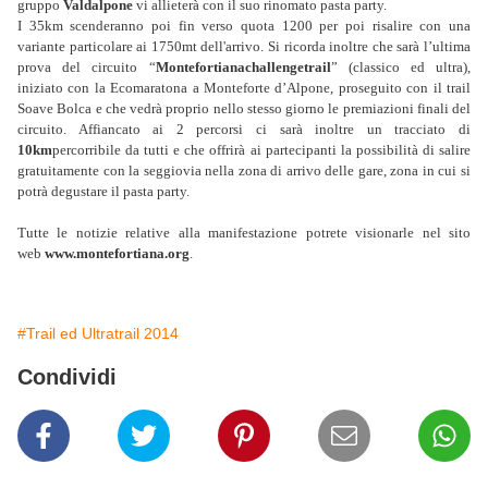
gruppo
Valdalpone
vi allieterà con il suo rinomato pasta party.
I 35km scenderanno poi fin verso quota 1200 per poi risalire con una
variante particolare ai 1750mt dell'arrivo. Si ricorda inoltre che sarà l’ultima
prova del circuito “
Montefortianachallengetrail
” (classico ed ultra),
iniziato con la Ecomaratona a Monteforte d’Alpone, proseguito con il trail
Soave Bolca e che vedrà proprio nello stesso giorno le premiazioni finali del
circuito. Affiancato ai 2 percorsi ci sarà inoltre un tracciato di
10km
percorribile da tutti e che offrirà ai partecipanti la possibilità di salire
gratuitamente con la seggiovia nella zona di arrivo delle gare, zona in cui si
potrà degustare il pasta party.
Tutte le notizie relative alla manifestazione potrete visionarle nel sito
web
www.montefortiana.org
.
#Trail ed Ultratrail 2014
Condividi