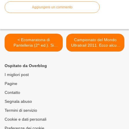
Aggiungere un commento
< Ecomaratona di
Campionato del Mondo
Pantelleria (2^ ed.). Si
Ultratrail 2011. Ecco alcuni
svolgerà il prossimo 4
video del IAU Trail World
settembre. Alla vigilia,
Championships realizzati da
l'attore Luigi Lo Cascio
Claudio Cunegatti >
Ospitato da Overblog
testimonial e Sagra dello
Zibibbo in Piazza Castello
I migliori post
Pagine
Contatto
Segnala abuso
Termini di servizio
Cookie e dati personali
Preferenze dei cookie