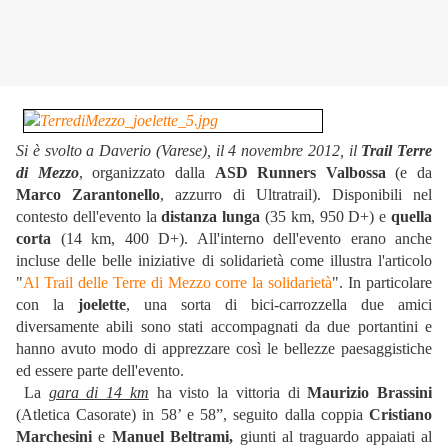
Si è svolto a Daverio (Varese), il 4 novembre 2012, il
Trail Terre
di Mezzo
, organizzato dalla
ASD Runners Valbossa
(e da
Marco Zarantonello
, azzurro di Ultratrail). Disponibili nel
contesto dell'evento la
distanza lunga
(35 km, 950 D+) e
quella
corta
(14 km, 400 D+). All'interno dell'evento erano anche
incluse delle belle iniziative di solidarietà come illustra l'articolo
"
Al Trail delle Terre di Mezzo corre la solidarietà
". In particolare
con la
joelette
, una sorta di bici-carrozzella due amici
diversamente abili sono stati accompagnati da due portantini e
hanno avuto modo di apprezzare così le bellezze paesaggistiche
ed essere parte dell'evento.
La
gara di 14 km
ha visto la vittoria di
Maurizio Brassini
(Atletica Casorate) in 58’ e 58”, seguito dalla coppia
Cristiano
Marchesini
e
Manuel Beltrami,
giunti al traguardo appaiati al