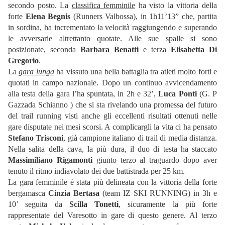
secondo posto. La
classifica femminile
ha visto la vittoria della
forte
Elena Begnis
(Runners Valbossa), in 1h11’13” che, partita
in sordina, ha incrementato la velocità raggiungendo e superando
le avversarie altrettanto quotate. Alle sue spalle si sono
posizionate, seconda
Barbara Benatti
e terza
Elisabetta Di
Gregorio
.
La
gara lunga
ha vissuto una bella battaglia tra atleti molto forti e
quotati in campo nazionale. Dopo un continuo avvicendamento
alla testa della gara l’ha spuntata, in 2h e 32’,
Luca Ponti
(G. P
Gazzada Schianno ) che si sta rivelando una promessa del futuro
del trail running visti anche gli eccellenti risultati ottenuti nelle
gare disputate nei mesi scorsi. A complicargli la vita ci ha pensato
Stefano Trisconi
, già campione italiano di trail di media distanza.
Nella salita della cava, la più dura, il duo di testa ha staccato
Massimiliano Rigamonti
giunto terzo al traguardo dopo aver
tenuto il ritmo indiavolato dei due battistrada per 25 km.
La gara femminile è stata più delineata con la vittoria della forte
bergamasca
Cinzia Bertasa
(team IZ SKI RUNNING) in 3h e
10’ seguita da
Scilla Tonetti
, sicuramente la più forte
rappresentate del Varesotto in gare di questo genere. Al terzo