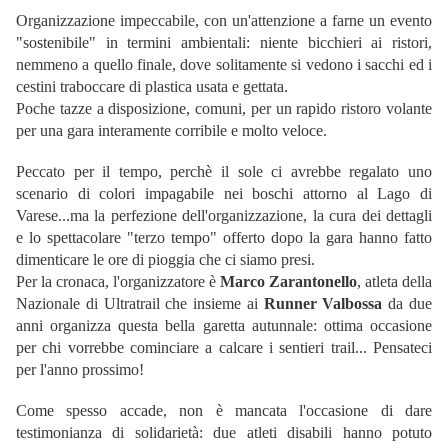
Organizzazione impeccabile, con un'attenzione a farne un evento
"sostenibile" in termini ambientali: niente bicchieri ai ristori,
nemmeno a quello finale, dove solitamente si vedono i sacchi ed i
cestini traboccare di plastica usata e gettata.
Poche tazze a disposizione, comuni, per un rapido ristoro volante
per una gara interamente corribile e molto veloce.
Peccato per il tempo, perchè il sole ci avrebbe regalato uno
scenario di colori impagabile nei boschi attorno al Lago di
Varese...ma la perfezione dell'organizzazione, la cura dei dettagli
e lo spettacolare "terzo tempo" offerto dopo la gara hanno fatto
dimenticare le ore di pioggia che ci siamo presi.
Per la cronaca, l'organizzatore è
Marco Zarantonello
, atleta della
Nazionale di Ultratrail che insieme ai
Runner Valbossa
da due
anni organizza questa bella garetta autunnale: ottima occasione
per chi vorrebbe cominciare a calcare i sentieri trail... Pensateci
per l'anno prossimo!
Come spesso accade, non è mancata l'occasione di dare
testimonianza di solidarietà: due atleti disabili hanno potuto