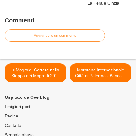
Commenti
Aggiungere un commento
< Magraid. Correre nella
Maratona Internazionale
Steppa dei Magredi 2013
Città di Palermo - Banco di
(6^ ed.). / mesi al Magraid
Sicilia Unicredit Group (18^
2013. Intanto è ancora
ed.). Appuntamento a
visitabile la mostra
Palermo tra il 17 e il 18
Ospitato da Overblog
fotografica presso l'azienda
novembre 2012 >
"I Magredi"
I migliori post
Pagine
Contatto
Segnala abuso