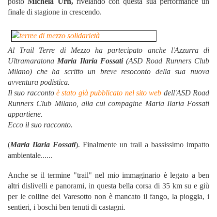
posto
Michela Urh,
rivelando con questa sua performance un
finale di stagione in crescendo.
Al Trail Terre di Mezzo ha partecipato anche l'Azzurra di
Ultramaratona
Maria Ilaria Fossati
(ASD Road Runners Club
Milano) che ha scritto un breve resoconto della sua nuova
avventura podistica.
Il suo racconto
è stato già pubblicato nel sito web
dell'ASD Road
Runners Club Milano, alla cui compagine Maria Ilaria Fossati
appartiene.
Ecco il suo racconto.
(
Maria Ilaria Fossati
). Finalmente un trail a bassissimo impatto
ambientale......
Anche se il termine "trail" nel mio immaginario è legato a ben
altri dislivelli e panorami, in questa bella corsa di 35 km su e giù
per le colline del Varesotto non è mancato il fango, la pioggia, i
sentieri, i boschi ben tenuti di castagni.