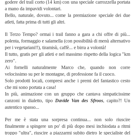
godere del trail corto (14 km) con una speciale carrozzella portata
a mano da impavidi volontari.
Bello, naturale, dovuto... come la premiazione speciale dei due
atleti, fatta prima di tutti gli altri.
Il Terzo Tempo? ormai i trail fanno a gara a chi offre di più...
polenta, formaggio e salamella (con possibilità di menù alternativo
per i vegetariani!!), tiramisù, caffè... e birra a volontà!
Il tutto, gratis per gli atleti e nel massimo rispetto della logica "km
zero".
Ai fornelli naturalmente Marco che, quando non corre
velocissimo su per le montagne, di professione fa il cuoco.
Solo prodotti locali, compresi anche i premi del fantastico cesto
che mi sono portata a casa!
In più, animazione con un gruppo che cantava simpaticissime
canzoni in dialetto, tipo
Davide Van des Sfroos
, capito?! Un
autentico spasso...
Per me è stata una sorpresa continua... non solo riuscire
finalmente a spingere un po' di più dopo mesi inchiodata a ritmi
troppo "ultra", riuscire a piazzarmi subito dietro le specialiste del