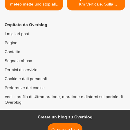
meteo mette uno stop alla
Km Verticale. Sulla
gara. La decisione è stata
Presolana, Vaccina e
presa dal Direttore di Gara
Confortala conquistano il
titolo italiano FIDAL nel KM
Ospitato da Overblog
Verticale >
I migliori post
Pagine
Contatto
Segnala abuso
Termini di servizio
Cookie e dati personali
Preferenze dei cookie
Vedi il profilo di Ultramaratone, maratone e dintorni sul portale di
Overblog
Creare un blog su Overblog
Creare un blog