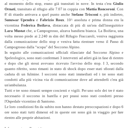
al momento dello stop, erano già transitati in nove. In testa c'era
Giulio
Ornati
, transitato al rifugio alle 7.07 in coppia con
Mattia Roncoroni
. Con
8' di ritardo arrivava a quel punto anche
Stefano Trisconi
e, più indietro,
Sunuwar Upendra
e
Fabrizio Roux
. 10^ assoluta e prima donna era la
vicentina
Federica Boifava
, distaccata di più di un'ora dall'inseguitrice
Lara Mustat
che, a Campogrosso, alzava bandiera bianca. La Boifava, una
volta messo piede ai 2.240 m slm del Rifugio Fraccaroli, veniva raggiunta
dalla comunicazione dello stop e veniva fatta rientrare verso il Passo di
Campogrosso dalla “scopa” del Soccorso Alpino.
In seguito alle comunicazioni ufficiali rilasciate dal Soccorso Alpino e
Speleologico, sono stati confermati 3 interventi ad atleti già in fase di rientro
e dopo che gli stessi avevano ricevuto l'avviso dello stop. I 3, secondo
quanto riferito, sono rimasti in stato di shock dopo esser stati sfiorati dalla
caduta di un fulmine. I soccorsi sono stati immediati ed i tre sono stati
condotti alla più vicina via di comunicazione dove ad attenderli c'era già
un'ambulanza.
Tutti e tre sono rimasti sempre coscienti e vigili. Per uno solo dei tre è stato
necessario il soccorso in barella e per prassi sono stati condotti presso
l'Ospedale vicentino di Santorso.
Le loro condizioni fin da subito non hanno destato preoccupazioni e dopo 6
ore sono stati tutti dimessi ed in queste ore sono già in viaggio per fare
rientro alle proprie abitazioni.