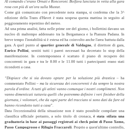
Al comando c'erano Ornati e Roncoroni. Boifava lanciata in vetta alla gara
rosa con più di un'ora sulla Mustat.
Come già comunicato con precedente nota stampa, si conferma che la 3^
edizione della Trans d'Havet è stata sospesa questa mattina in seguito al
peggioramento repentino del meteo.
Ad una prima analisi, fatta nelle prime ore del giorno, i bollettini davano un
nucleo di maltempo addensato tra la Bergamasca e la Pianura Padana. In
breve tempo l'instabilità si è estesa ed ha coinvolto anche l'area battuta dalla
gara. A quel punto al
quartier generale di Valdagno
, il direttore di gara,
Enrico Pollini
, sentiti tutti i pareri necessari ha decretato lo stop della
manifestazione. In contemporanea è scattato il piano di recupero dei
concorrenti in gara e tra le 8.00 e le 11.00 tutti i partecipanti erano stati
ricondotti a casa.
“Dispiace che si sia dovuto optare per la soluzione più drastica
– ha
commentato Pollini –
ma la sicurezza dei concorrenti è da sempre la nostra
parola d'ordine. A tutti gli atleti vanno comunque i nostri complimenti. Non
vanno dimenticati tuttavia quelli che potremmo definire i veri finisher della
giornata, i volontari, che da ogni parte del tracciato si sono dati da fare ed
hanno ricondotto tutti a casa
”.
Data l'eccezionalità della situazione non è stato possibile compilare una
classifica ufficiale pertanto, a solo titolo di cronaca,
è stata stilata una
graduatoria in base ai passaggi registrati ai check point di Passo Xomo,
Passo Campogrosso e Rifugio Fraccaroli
. Proprio a quest'ultimo controllo,