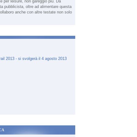
te per leisure, non gareggio più. Da
sta pubblicista, oltre ad alimentare questa
ollaboro anche con altre testate non solo
.
CA