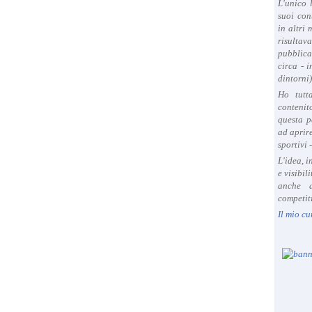
L'unico 
suoi con
in altri
risultav
pubblica
circa - 
dintorni)
Ho tutt
contenit
questa p
ad aprire
sportivi 
L'idea, 
e visibil
anche a
competiti
Il mio cu