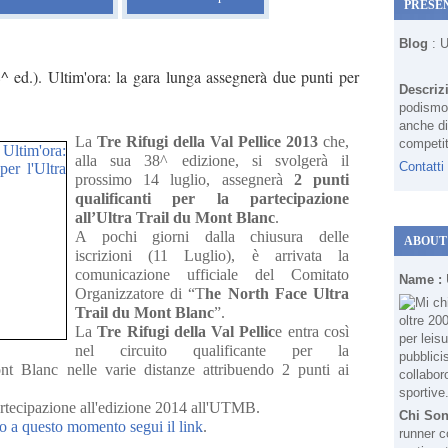
PRESE
Blog
: 
^ ed.). Ultim'ora: la gara lunga assegnerà due punti per
Descriz
podismo 
anche di
La
Tre Rifugi della Val Pellice 2013
che,
competit
alla sua 38^ edizione, si svolgerà il
Contatti
prossimo 14 luglio, assegnerà
2 punti
qualificanti per la partecipazione
all’Ultra Trail du Mont Blanc
.
A pochi giorni dalla chiusura delle
ABOUT
iscrizioni (11 Luglio), è arrivata la
comunicazione ufficiale del Comitato
Name :
Organizzatore di “T
he North Face Ultra
Trail du Mont Blanc
”.
La
Tre Rifugi della Val Pellic
e entra così
nel circuito qualificante per la
ont Blanc nelle varie distanze attribuendo 2 punti ai
 partecipazione all'edizione 2014 all'UTMB.
Chi So
ino a questo momento segui il link
.
runner c