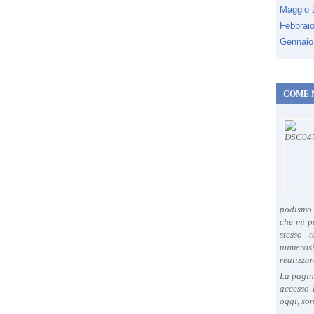
Maggio
Febbrai
Gennaio
COME 
podismo 
che mi p
stesso 
numeros
realizzar
La pagin
accesso 
oggi, son