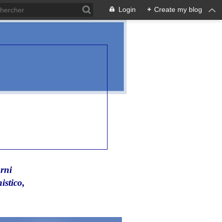
Login
+
Create my blog
rni
istico,