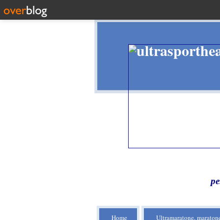
pe
Home
Ultramaratone, maratone