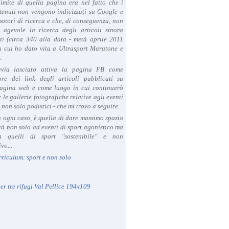
limite di quella pagina era nel fatto che i
tenuti non vengono indicizzati su Google e
 motori di ricerca e che, di conseguenza, non
a agevole la ricerca degli articoli sinora
ti (circa 340 alla data - metà aprile 2011
in cui ho dato vita a Ultrasport Maratone e
.
avia lasciato attiva la pagina FB come
ore dei link degli articoli pubblicati su
agina web e come luogo in cui continuerò
 le gallerie fotografiche relative agli eventi
- non solo podistici - che mi trovo a seguire.
in ogni caso, è quella di dare massimo spazio
ità non solo ad eventi di sport agonistico ma
 quelli di sport "sostenibile" e non
vo...
rriculum: sport e non solo