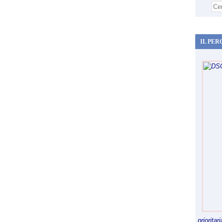
IL PER
priorita