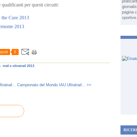
pratican
qualificanti per questi circuiti:
giornali
pagina c
d the Cure 2013
sportive
iemonte 2013
post
0
trail e ultratrail 2013
in
atrail...
Campionato del Mondo IAU Ultratrail... >>
RICER