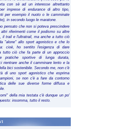
orta con sè ad un interesse altrettanto
per imprese di endurance di altro tipo,
anti per esempio il nuoto o le camminate
te), in secondo luogo le maratone.
ho pensato che non si poteva prescindere
 altri riferimenti come il podismo su altre
 il trail e l'ultratrail, ma anche a tutto ciò
a "alone" allo sport agonistico e che lo
ia: cioè, ho sentito l'esigenza di dare
a tutto ciò che fa parte di un approccio
le pratiche sportive di lunga durata,
i rientrare anche il camminare lento e la
della bici sostenibile. Secondo me, non c'è
lità di uno sport agonistico che esprima
campioni, se non c'è a fare da contorno
tica delle sue diverse forme diffusa e
ile.
torni" della mia testata c'è dunque un po'
 questo: insomma, tutto il resto.
VI