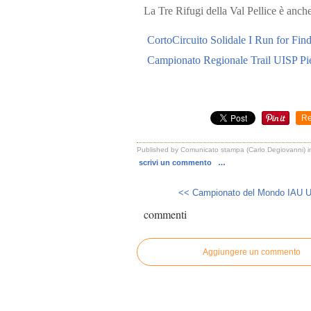
La Tre Rifugi della Val Pellice è anche 
CortoCircuito Solidale I Run for Fin
Campionato Regionale Trail UISP P
Re
Published by Comunicato stampa (Carlo Degiovanni)
scrivi un commento
…
<< Campionato del Mondo IAU Ultr
commenti
Aggiungere un commento