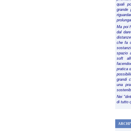
quali p
grande 
riguard
prolunga
Ma poi 
dal dare
distanze,
che fa d
sostanz
spazio 
soft al
facendoc
pratica 
possibi
grandi 
una pra
sostenib
Nei "din
di tutto
ARCHI