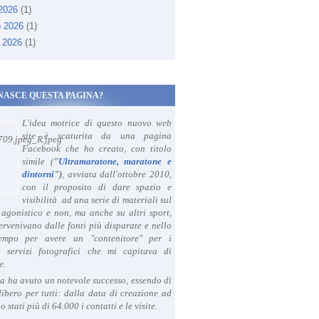
 2026
(1)
o 2026
(1)
 2026
(1)
NASCE QUESTA PAGINA?
L'idea motrice di questo nuovo web
site è scaturita da una pagina
Facebook che ho creato, con titolo
simile (
"
Ultramaratone, maratone e
dintorni
")
, avviata dall'ottobre 2010,
con il proposito di dare spazio e
visibilità ad una serie di materiali sul
agonistico e non, ma anche su altri sport,
ervenivano dalle fonti più disparate e nello
tempo per avere un "contenitore" per i
i servizi fotografici che mi capitava di
e.
a ha avuto un notevole successo, essendo di
libero per tutti: dalla data di creazione ad
o stati più di 64.000 i contatti e le visite.