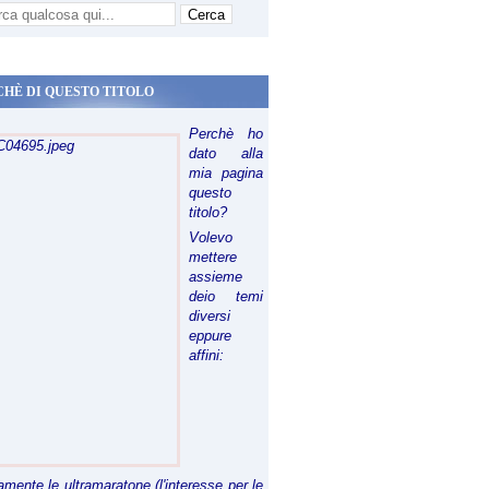
CHÈ DI QUESTO TITOLO
Perchè ho
dato alla
mia pagina
questo
titolo?
Volevo
mettere
assieme
deio temi
diversi
eppure
affini:
riamente le ultramaratone (l'interesse per le