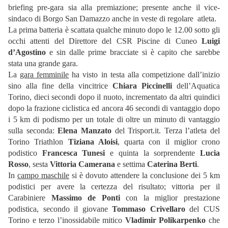
briefing pre-gara sia alla premiazione; presente anche il vice-
sindaco di Borgo San Damazzo anche in veste di regolare atleta.
La prima batteria è scattata qualche minuto dopo le 12.00 sotto gli
occhi attenti del Direttore del CSR Piscine di Cuneo
Luigi
d’Agostino
e sin dalle prime bracciate si è capito che sarebbe
stata una grande gara.
La
gara femminile
ha visto in testa alla competizione dall’inizio
sino alla fine della vincitrice
Chiara Piccinelli
dell’Aquatica
Torino, dieci secondi dopo il nuoto, incrementato da altri quindici
dopo la frazione ciclistica ed ancora 46 secondi di vantaggio dopo
i 5 km di podismo per un totale di oltre un minuto di vantaggio
sulla seconda:
Elena Manzato
del Trisport.it. Terza l’atleta del
Torino Triathlon
Tiziana Aloisi
, quarta con il miglior crono
podistico
Francesca Tunesi
e quinta la sorprendente
Lucia
Rosso
, sesta
Vittoria Camerana
e settima
Caterina Berti
.
In
campo maschile
si è dovuto attendere la conclusione dei 5 km
podistici per avere la certezza del risultato; vittoria per il
Carabiniere
Massimo de Ponti
con la miglior prestazione
podistica, secondo il giovane
Tommaso Crivellaro
del CUS
Torino e terzo l’inossidabile mitico
Vladimir Polikarpenko
che