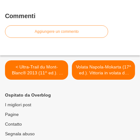
Commenti
Aggiungere un commento
< Ultra-Trail du Mont-
Volata Napola-Mokarta (17^
Blanc® 2013 (11^ ed.). A
ed.). Vittoria in volata del
meno quattro giorni dallo
kenyano Thomas
start, si definiscono i
Longosiwa >
programmi di animazione,
Ospitato da Overblog
la parterre degli élite runner
e i mezzi di diffusione
I migliori post
mediatica dell'evento
Pagine
Contatto
Segnala abuso