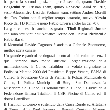
ha perso la seconda posizione per 2 secondi, quarto
Davide
Bargellini
del Friesian Team, quinto
Gabriele Salini
del 707,
sesto
Alessandro Ussi
del Forhans team, settimo Andrea Morelli
del Cus Torino con il miglior tempo natatorio, ottavo
Alessio
Picco
del TD Rimini e nono
Fabio Civera
anche lui del 707.
La gara cuneese ha anche assegnato i
Titoli Regionali Junior
che sono stati vinti dall’Aquatica Torino con
Chiara Piccinelli
e
Fabio Barsi
.
Il Memorial Davide Cagnotto è andato a Gabriele Buonuomo,
miglior atleta cunese.
Un grande e particolare ringraziamento ai molti volontari senzi i
quali sarebbe stato molto difficile l’organizzazione della
manifestazione, la Cuneo Triathlon ha voluto ringraziare la
Podistica Marene 2000 del Presidente Beppe Venere, l’ANA di
Cuneo, la Protezione Civile di Pianfei, la Polizia Municipale di
Cuneo, la Polizia Municipale di Borgo San Dalmazzo, la
Misericordia di Cuneo, I Cronometristi di Cuneo, i Giudici della
Federazione Italiana Triathlon, il CSR Piscine di Cuneo ed il
dottor Lanzillotta.
Il Triathlon di Cuneo è sostenuto dalla Cassa Rurale ed Artigiana
di Boves, dalla Ford Azzurra e Renault Contatto, Mizuno,