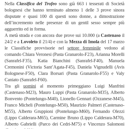
Nella
Classifica del Trofeo
sono già 663 i tesserati di Società
bolognesi che hanno terminato almeno 1 delle 3 prove sinora
disputate e quasi 100 di questi sono donne, a dimostrazione
dell’incremento nelle presenze di un gentil sesso sempre più
agguerrito ed in forma.
A metà strada e con ancora due prove sui 10.000 (a
Castenaso
il
24/2 e a
Lovoleto
il 21/4) e con la
Mezza di Imola
del 17 marzo
le Classifiche provvisorie nel
settore femminile
vedono al
comando Chiara Veronesi (Pasta Granarolo-F23), Arianna Morelli
(Sanrafel-F35), Katia Bianchini (Sanrafel-F40), Manuela
Cremonini (Victoria Sant’Agata-F45), Daniela Vignudelli (Avis
Bolognese-F50), Clara Borsari (Pasta Granarolo-F55) e Valy
Caniato (Sanrafel-F60).
Tra gli
uomini
al momento primeggiano Luigi Manfrini
(Castenaso-M23), Mauro Luppi (Pasta Granarolo-M35), Alberto
Bonvento (Pontelungo-M40), Lionello Gennari (Ozzanese-M45),
Franco Micheli (Pontelungo-M50), Maurizio Palmeri (Castenaso-
M55), Alberto Gruppioni (Pontelungo-M60), Fernando Olezzi
(Lippo Calderara-M65), Carmine Bruno (Lippo Calderara-M70),
Alberto Gabrielli (Parco dei Cedri-M75) e Vincenzo Salomoni