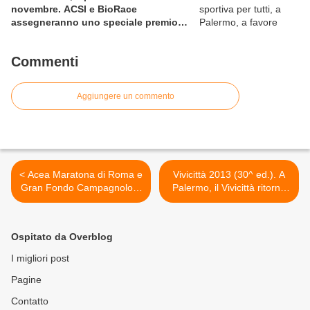
novembre. ACSI e BioRace
assegneranno uno speciale premio
per la solidarietà nella competitiva
Commenti
Aggiungere un commento
< Acea Maratona di Roma e
Vivicittà 2013 (30^ ed.). A
Gran Fondo Campagnolo. I
Palermo, il Vivicittà ritorna
due grandi eventi sportivi
alle origini: oltre alla 12 km,
della Capitale: insieme per
anche una Mezza >
far vincere Roma
Ospitato da Overblog
I migliori post
Pagine
Contatto