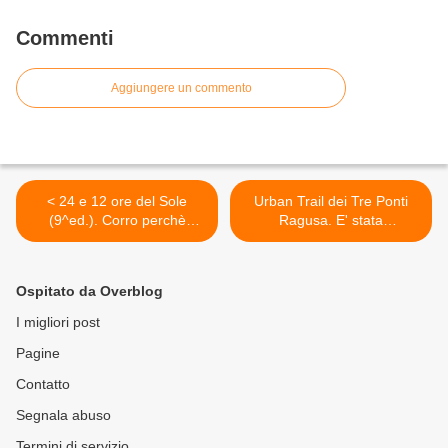
Commenti
Aggiungere un commento
< 24 e 12 ore del Sole
Urban Trail dei Tre Ponti
(9^ed.). Corro perchè
Ragusa. E' stata
questo è l'unico modo che
recuperata, l'8 dicembre, la
conosco per compiere il mio
gara non disputata il 28
viaggio interiore. E questa
nov. e valevole come ultima
Ospitato da Overblog
volta l'ho fatto con dedica
prova del Grand Prix prov.le
(Elena Cifali)
Ecotrail >
I migliori post
Pagine
Contatto
Segnala abuso
Termini di servizio