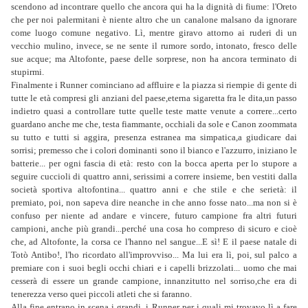
scendono ad incontrare quello che ancora qui ha la dignità di fiume: l'Oreto
che per noi palermitani è niente altro che un canalone malsano da ignorare
come luogo comune negativo. Lì, mentre giravo attorno ai ruderi di un
vecchio mulino, invece, se ne sente il rumore sordo, intonato, fresco delle
sue acque; ma Altofonte, paese delle sorprese, non ha ancora terminato di
stupirmi.
Finalmente i Runner cominciano ad affluire e la piazza si riempie di gente di
tutte le età compresi gli anziani del paese,eterna sigaretta fra le dita,un passo
indietro quasi a controllare tutte quelle teste matte venute a correre...certo
guardano anche me che, testa fiammante, occhiali da sole e Canon zoommata
su tutto e tutti si aggira, presenza estranea ma simpatica,a giudicare dai
sorrisi; premesso che i colori dominanti sono il bianco e l'azzurro, iniziano le
batterie... per ogni fascia di età: resto con la bocca aperta per lo stupore a
seguire cuccioli di quattro anni, serissimi a correre insieme, ben vestiti dalla
società sportiva altofontina... quattro anni e che stile e che serietà: il
premiato, poi, non sapeva dire neanche in che anno fosse nato...ma non si è
confuso per niente ad andare e vincere, futuro campione fra altri futuri
campioni, anche più grandi...perché una cosa ho compreso di sicuro e cioè
che, ad Altofonte, la corsa ce l'hanno nel sangue...E sì! E il paese natale di
Totò Antibo!, l'ho ricordato all'improvviso... Ma lui era lì, poi, sul palco a
premiare con i suoi begli occhi chiari e i capelli brizzolati... uomo che mai
cesserà di essere un grande campione, innanzitutto nel sorriso,che era di
tenerezza verso quei piccoli atleti che si faranno.
Alla fine entrano in scena i grandi, i Runner per i quali mi trovavo lì a fare