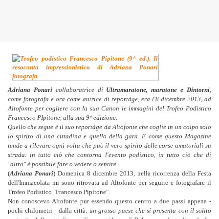
Adriana Ponari
collaboratrice di
Ultramaratone, maratone e Dintorni
,
come fotografa e ora come autrice di reportàge, era l'8 dicembre 2013, ad
Altofonte per cogliere con la sua Canon le immagini del Trofeo Podistico
Francesco PIpitone, alla sua 9^ edizione.
Quello che segue è il suo reportàge da Altofonte che coglie in un colpo solo
lo spirito di una cittadina e quello della gara. E come questo Magazine
tende a rilevare ogni volta che può il vero spirito delle corse amatoriali su
strada: in tutto ciò che contorna l'evento podistico, in tutto ciò che di
"altro" è possibile fare o vedere o sentire.
(
Adriana Ponari
) Domenica 8 dicembre 2013, nella ricorrenza della Festa
dell'Immacolata mi sono ritrovata ad Altofonte per seguire e fotografare il
Trofeo Podistico "Francesco Pipitone".
Non conoscevo Altofonte pur essendo questo centro a due passi appena -
pochi chilometri - dalla città:
un grosso paese che si presenta con il solito