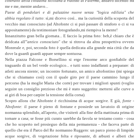
costrutto della cittadina siciliana a ridosso di Palermo
, andavo dicendo fra
me e me, mentre andavo...
Paese di pendolari e di palazzine nuove senza "logica edilizia" che
abbia regolato il tutto
: sì,mi dicevo così... ma la curiosità della scoperta del
vecchio mai conosciuto (ad Altofonte ci si può passare di straforo o ci si va
appositamente) da testimoniare fotografando,mi riempiva la mente!
Innanzitutto gran bella giornata... E faccio la prima foto: beh,è chiaro che è
deidcata all'"
antico conosciuto
" che si ritrova da altra prospettiva ovvero
Monreale e, poi, seconda foto è quella dedicata alla grande mia città che da
dove la guardi guardi appare sempre sontuosa.
Nella piazza Falcone e Borsellino si erge l'enorme arco gonfiabile del
traguardo di un bel verde ecologico... e tutti sono indaffarati a preparare: di
atleti ancora niente; un incontro fortunato, un amico altofontino (mi spiega
che si chiamano così) con il quale giro per il paese cammino lungo il
percorso (ha la moglie Maria che corre) per trovare i migliori spunti (voglio
seguire un consiglio prezioso che mi è stato suggerito: mettersi alle curve o
ai giri di boa per carpire la tensione della corsa).
Scopro allora che Altofonte è ricchissima di acque sorgive. E già,
fonte
-
Alto
fonte
: il paese è pieno di fontane e possiede un lavatoio di origine
normanna splendido, all'aperto, che visiterò alla fine della mattinata prima di
tornare a casa; se fosse più curato sarebbe da favola se teniamo conto - cosa
che ho scoperto nel prosieguo della mia permanenza - che faceva parte di
quello che era il Parco del Re normanno Ruggero: un parco pieno di limpide
acque sorgive, di vegetazione folta e riposante, di arbusti e alberi che