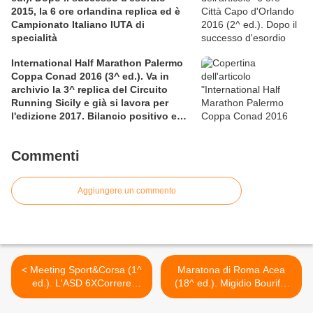
2015, la 6 ore orlandina replica ed è
Campionato Italiano IUTA di
specialità
International Half Marathon Palermo
Coppa Conad 2016 (3^ ed.). Va in
archivio la 3^ replica del Circuito
Running Sicily e già si lavora per
l'edizione 2017. Bilancio positivo e
rettificata in extremis la graduatoria
maschile a squadre
Commenti
Aggiungere un commento
< Meeting Sport&Corsa (1^
Maratona di Roma Acea
ed.). L'ASD 6XCorrere
(18^ ed.). Migidio Bourifa,
promuove un incontro
tre volte campione italiano
formativo su Sport e Corsa,
di Maratona, ha fatto il