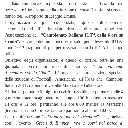
asfaltata con curve ampie sia a destra sia a sinistra da non
necessitare l’inversione della direzione di corsa. La pista si trova a
fianco dell’Aeroporto di Reggio Emilia.
L’organizzazione già consolidata, grazie all’esperienza
accumulata del 2011, ha visto riconosciuti e suoi sforzi con
l’assegnazione del
“Campionato Italiano IUTA della 6 ore su
strada”,
a cui potranno concorrere solo per i tesserati IUTA
anno 2012 (ragione di più per tesserarsi con la IUTA in tempo
utile).
Obiettivo degli organizzatori è quello di offrire, oltre ad una
giornata di vero sport ricco di passione,
“...un momento
d’incontro con la Città”
. E’ prevista la partecipazione speciale
della squadra di Football Americano, gli Hogs che, Campioni
Italiani 2011, daranno il via alla Maratona ed alla 6 ore.
Al fine di garantire il miglior servizio possibile, le partenze delle 4
gare sono stare scaglionate nel tempo: 100 km
(tempo massimo
14 ore)
e 12 ore partiranno alle ore 8.00 mentre, la Maratona
(tempo massimo 6 ore) e la 6 ore partiranno alle ore 10.00.
La manifestazione “
Ultramaratona del Tricolore
” è gemellata
con l’evento “
Green & Runner vivi e corri nel parco di