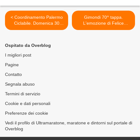
< Coordinamento Palermo
Gimondi 70^ tappa.
Ciclabile. Domenica 30
L'emozione di Felice
settembre, anche il sindaco
Gimondi per uno
Leoluca Orlando sulle due
straordinario compleanno >
ruote
Ospitato da Overblog
I migliori post
Pagine
Contatto
Segnala abuso
Termini di servizio
Cookie e dati personali
Preferenze dei cookie
Vedi il profilo di Ultramaratone, maratone e dintorni sul portale di
Overblog