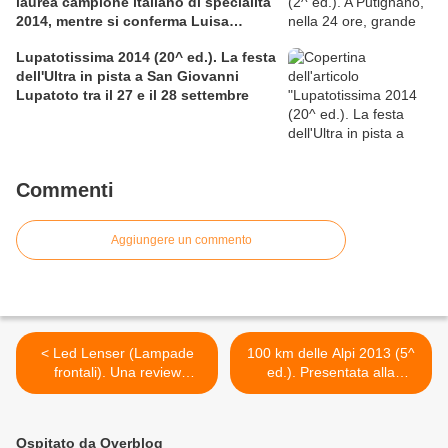
laurea campione italiano di specialità
2014, mentre si conferma Luisa
Zecchino
Lupatotissima 2014 (20^ ed.). La festa
dell'Ultra in pista a San Giovanni
Lupatoto tra il 27 e il 28 settembre
Commenti
Aggiungere un commento
< Led Lenser (Lampade
100 km delle Alpi 2013 (5^
frontali). Una review
ed.). Presentata alla
dell'ultimo modello SE05
stampa l'edizione 2013.
Circa 200 i partenti >
Ospitato da Overblog