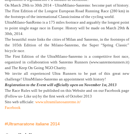
On March 29th to 30th 2014 - UltraMilano-Sanremo: become part of history.
The First Edition of the Longest European Road Running Race (280 km) in
the footsteps of the international Classicissima of the cycling world.
UltraMilano-SanRemo is a 175 miles footrace and arguably the longest point
to point single stage race in Europe. History will be made on March 29th &
30th, 2014.
The beautiful route links the cities of Milan and Sanremo, in the footsteps of
the 105th Edition of the Milano-Sanremo, the Super “Spring Classic”
bicycle race.
The First Edition of the UltraMilano-Sanremo is a competitive foot race,
organized in collaboration with Sanremo Runners (www.sanremorunners.it)
and The Keep On Going NGO Charity.
We invite all experienced Ultra Runners to be part of this great new
challenge! UltraMilano-Sanremo an appointment with history!
Registration to the Event will officially open on November 1st, 2013
The Race Rules will be published on this Website and on our Facebook page
(Follow us- Like us) by the first week of October 2013
Sito web ufficiale:
www.ultramilanosanremo.it/
Facebook
#Ultramaratone italiane 2014