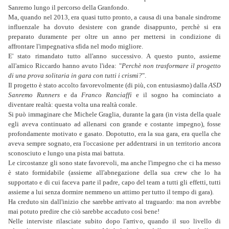
Sanremo lungo il percorso della Granfondo.
Ma, quando nel 2013, era quasi tutto pronto, a causa di una banale sindrome
influenzale ha dovuto desistere con grande disappunto, perchè si era
preparato duramente per oltre un anno per mettersi in condizione di
affrontare l'impegnativa sfida nel modo migliore.
E' stato rimandato tutto all'anno successivo. A questo punto, assieme
all'amico Riccardo hanno avuto l'idea: "
Perchè non trasformare il progetto
di una prova solitaria in gara con tutti i crismi?
".
Il progetto è stato accolto favorevolmente (di più, con entusiasmo) dalla
ASD
Sanremo Runners
e da
Franco Ranciaffi
e il sogno ha cominciato a
diventare realtà: questa volta una realtà corale.
Si può immaginare che Michele Graglia, durante la gara (in vista della quale
egli aveva continuato ad allenarsi con grande e costante impegno), fosse
profondamente motivato e gasato. Dopotutto, era la sua gara, era quella che
aveva sempre sognato, era l'occasione per addentrarsi in un territorio ancora
sconosciuto e lungo una pista mai battuta.
Le circostanze gli sono state favorevoli, ma anche l'impegno che ci ha messo
è stato formidabile (assieme all'abnegazione della sua crew che lo ha
supportato e di cui faceva parte il padre, capo del team a tutti gli effetti, tutti
assieme a lui senza dormire nemmeno un attimo per tutto il tempo di gara).
Ha creduto sin dall'inizio che sarebbe arrivato al traguardo: ma non avrebbe
mai potuto predire che ciò sarebbe accaduto così bene!
Nelle interviste rilasciate subito dopo l'arrivo, quando il suo livello di