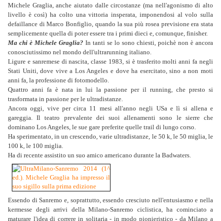
Michele Graglia, anche aiutato dalle circostanze (ma nell'agonismo di alto
livello è così) ha colto una vittoria insperata, imponendosi al volo sulla
defaillance di Marco Bonfiglio, quando la sua più rosea previsione era stata
semplicemente quella di poter essere tra i primi dieci e, comunque, finisher.
Ma chi è Michele Graglia?
In tanti se lo sono chiesti, poichè non è ancora
conosciutissimo nel mondo dell'ultrarunning italiano.
Ligure e sanremese di nascita, classe 1983, si è trasferito molti anni fa negli
Stati Uniti, dove vive a Los Angeles e dove ha esercitato, sino a non moti
anni fa, la professione di fotomodello.
Quattro anni fa è nata in lui la passione per il running, che presto si
trasformata in passione per le ultradistanze.
Ancora oggi, vive per circa 11 mesi all'anno negli USa e lì si allena e
gareggia. Il teatro prevalente dei suoi allenamenti sono le sierre che
dominano Los Angeles, le sue gare preferite quelle trail di lungo corso.
Ha sperimentato, in un crescendo, varie ultradistanze, le 50 k, le 50 miglia, le
100 k, le 100 miglia.
Ha di recente assistito un suo amico americano durante la Badwaters.
Essendo di Sanremo e, soprattutto, essendo cresciuto nell'entusiasmo e nella
kermesse degli arrivi della Milano-Sanremo ciclistica, ha cominciato a
maturare l'idea di correre in solitaria - in modo pionieristico - da Milano a