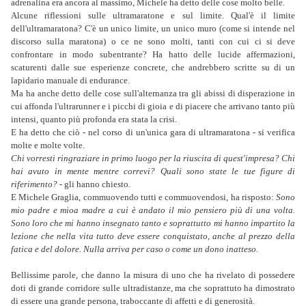
adrenalina era ancora al massimo, Michele ha detto delle cose molto belle.
Alcune riflessioni sulle ultramaratone e sul limite. Qual'è il limite
dell'ultramaratona? C'è un unico limite, un unico muro (come si intende nel
discorso sulla maratona) o ce ne sono molti, tanti con cui ci si deve
confrontare in modo subentrante? Ha hatto delle lucide affermazioni,
scaturenti dalle sue esperienze concrete, che andrebbero scritte su di un
lapidario manuale di endurance.
Ma ha anche detto delle cose sull'alternanza tra gli abissi di disperazione in
cui affonda l'ultrarunner e i picchi di gioia e di piacere che arrivano tanto più
intensi, quanto più profonda era stata la crisi.
E ha detto che ciò - nel corso di un'unica gara di ultramaratona - si verifica
molte e molte volte.
Chi vorresti ringraziare in primo luogo per la riuscita di quest'impresa? Chi
hai avuto in mente mentre correvi? Quali sono state le tue figure di
riferimento? -
gli hanno chiesto
.
E Michele Graglia, commuovendo tutti e commuovendosi, ha risposto:
Sono
mio padre e mioa madre a cui è andato il mio pensiero più di una volta.
Sono loro che mi hanno insegnato tanto e soprattutto mi hanno impartito la
lezione che nella vita tutto deve essere conquistato, anche al prezzo della
fatica e del dolore. Nulla arriva per caso o come un dono inatteso.
Bellissime parole, che danno la misura di uno che ha rivelato di possedere
doti di grande corridore sulle ultradistanze, ma che soprattuto ha dimostrato
di essere una grande persona, traboccante di affetti e di generosità.