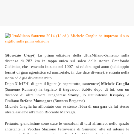
(
Maurizio Crispi
) La prima edizione della UltraMilano-Sanremo sulla
distanza di 282 km in tappa unica sul solco della storica Granfondo
Ciclistica, che - essendo iniziata nel 1907 - si celebra ogni anno (nel doppio
format di gara agonistica ed amatoriale, in due date diverse), è entrata nella
storia ed è già diventata mito.
Dopo 31h47'41 di gara il ligure (e, soprattutto, sanremese)
Michele Graglia
(Sanremo Runners) ha tagliato il traguardo. Subito dopo di lui, con un
distacco di oltre un'ora l'ungherese
Szonyi
, lo statunitense
Krupsky
, e
l'italiano
Stefano Montagner
(Runners Bergamo).
Michele Graglia ha affrontato con se stesso l'idea di una gara da lui stesso
ideata assieme all'amico Riccardo Marvagli.
Pertanto, grandissime sono state le emozioni di tutti all'arrivo, nello spazio
antistante la Vecchia Stazione Ferroviaria di Sanremo: alte ed intense le