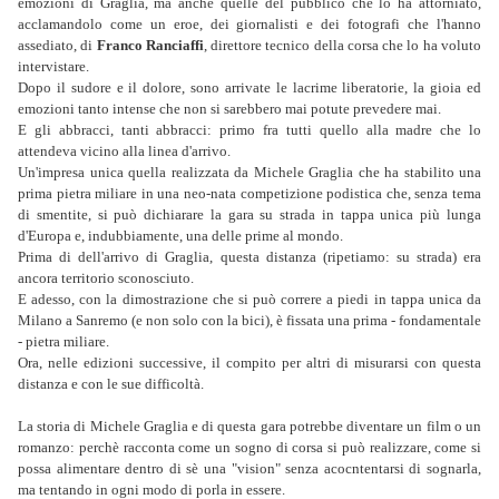
emozioni di Graglia, ma anche quelle del pubblico che lo ha attorniato,
acclamandolo come un eroe, dei giornalisti e dei fotografi che l'hanno
assediato, di
Franco Ranciaffi
, direttore tecnico della corsa che lo ha voluto
intervistare.
Dopo il sudore e il dolore, sono arrivate le lacrime liberatorie, la gioia ed
emozioni tanto intense che non si sarebbero mai potute prevedere mai.
E gli abbracci, tanti abbracci: primo fra tutti quello alla madre che lo
attendeva vicino alla linea d'arrivo.
Un'impresa unica quella realizzata da Michele Graglia che ha stabilito una
prima pietra miliare in una neo-nata competizione podistica che, senza tema
di smentite, si può dichiarare la gara su strada in tappa unica più lunga
d'Europa e, indubbiamente, una delle prime al mondo.
Prima di dell'arrivo di Graglia, questa distanza (ripetiamo: su strada) era
ancora territorio sconosciuto.
E adesso, con la dimostrazione che si può correre a piedi in tappa unica da
Milano a Sanremo (e non solo con la bici), è fissata una prima - fondamentale
- pietra miliare.
Ora, nelle edizioni successive, il compito per altri di misurarsi con questa
distanza e con le sue difficoltà.
La storia di Michele Graglia e di questa gara potrebbe diventare un film o un
romanzo: perchè racconta come un sogno di corsa si può realizzare, come si
possa alimentare dentro di sè una "vision" senza acocntentarsi di sognarla,
ma tentando in ogni modo di porla in essere.