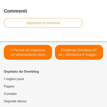
Commenti
Aggiungere un commento
< Perché chi organizza
Challenge Giordana (3^
un'ultramaratona deve
ed.). Domenica 6 maggio la
mettersi in condizione di
"cavalcata" continua con la
ottenere un IAU Label,
2^ tappa, la Granfondo
ovvero il "bollino di qualità"
fi’zi:k – Città di Marostica >
Ospitato da Overblog
I migliori post
Pagine
Contatto
Segnala abuso