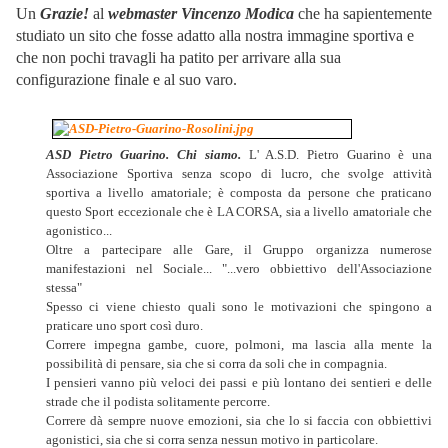
Un
Grazie!
al
webmaster Vincenzo Modica
che ha sapientemente
studiato un sito che fosse adatto alla nostra immagine sportiva e
che non pochi travagli ha patito per arrivare alla sua
configurazione finale e al suo varo.
ASD Pietro Guarino. Chi siamo.
L' A.S.D. Pietro Guarino è una
Associazione Sportiva senza scopo di lucro, che svolge attività
sportiva a livello amatoriale; è composta da persone che praticano
questo Sport eccezionale che è LA CORSA, sia a livello amatoriale che
agonistico...
Oltre a partecipare alle Gare, il Gruppo organizza numerose
manifestazioni nel Sociale... "...vero obbiettivo dell'Associazione
stessa"
Spesso ci viene chiesto quali sono le motivazioni che spingono a
praticare uno sport così duro.
Correre impegna gambe, cuore, polmoni, ma lascia alla mente la
possibilità di pensare, sia che si corra da soli che in compagnia.
I pensieri vanno più veloci dei passi e più lontano dei sentieri e delle
strade che il podista solitamente percorre.
Correre dà sempre nuove emozioni, sia che lo si faccia con obbiettivi
agonistici, sia che si corra senza nessun motivo in particolare.