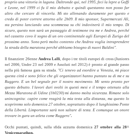
proprio una vittoria in laguna. Daltronde qui, nel 1995, feci la lepre a Goffi
e Leone, nel 1999 ci fu il mio debutto e quindi questanno non posso far
altro che cercare di vincerla. Mi sto allenando duramente per questo e
credo di poter correre attorno alle 2h09. Il mio sponsor, Supermercati Alì,
sta persino lanciando una scommessa su chi indovinerà il mio tempo. Di
sicuro, questo non sarà un passaggio di testimone tra me e Andrea, perché
nel cassetto covo il sogno di un oro continentale agli Europei di Zurigo del
prossimo anno. Sono però molto contento che Andrea voglia intraprendere
la strada della maratona perché abbiamo bisogno di nuovi Baldini".
Il finanziere 26enne
Andrea Lalli
, dopo i tre titoli europei di cross (Juniores
nel 2006, Under 23 nel 2009 e Assoluti nel 2012) è pront
o
al grande passo
nella più famosa gara su strada.
"Ci tenevo ad esordire a Venezia, mi piace
questa città e sono felice che gli organizzatori hanno puntato su di me e su
Ruggero. E un bel segnale per il nostro movimento. Mi sento pronto per
questo debutto. I lavori duri svolti in questi mesi e il tempo ottenuto alla
Mezza Maratona di Udine (1h0230) mi danno molta sicurezza. Rimane solo
unincognita: capire come reagirà la mia testa alla distanza, ma questo lo
scopriremo solo domenica 27 ottobre, soprattutto dopo il lunghissimo Ponte
della Libertà. Limportante sarà non saltare di testa. E comunque un onore
trovare in gara un atleta come Ruggero"
.
Occhi puntati, quindi, sulla sfida azzurra domenica
27 ottobre alla 28^
Venicemarathon.