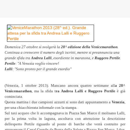
Domenica 27 ottobre si svolgerà la
28^ edizione della Venicemarathon
.
Continua a creswcere il numero degli iscritti, mentre si preannuncia una
grande sfida tra
Andrea Lalli
, esordiente in maratona, e
Ruggero Pertile
.
Pertile
: "A Venezia voglio vincere!
Lalli
: "Sono pronto per il grande esordio"
(Venezia, 1 ottobre 2013). Mancano ancora quattro settimane all
a 28^
Venicemarathon
, ma la sfida t
ra Andrea Lalli
e Ruggero Pertile
è già
cominciata.
Questa mattina i due campioni azzurri si sono dati appuntamento a
Venezia
,
per una chiacchierata informale con la stampa.
Sul taxi acqueo che li accompagnava in Piazza San Marco il molisano Lalli,
per la prima volta in laguna, ascoltava con attenzione la descrizione
dellesperto Pertile riguardo al ponte di barche che verrà costruito per
attraversare il Canal Grande da Punta della Salute a Piazza San Marco. I due,