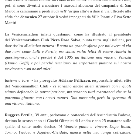
poi, si sono divertiti a mostrare i muscoli allombra del campanile di San
Marco, a camminare a piedi nud
i nell' 'ac
qua alta' e a dare il via ufficiale alla
sfida che
domenica 2
7 ottobre li vedrà impegnati da Villa Pisani e Riva Sette
Martiri.
La Venicemarathon infatti questanno, come ha illustrato il presidente
del
Venicemarathon Club Piero Rosa Salva
, punta tutto sugli italiani, per
dare risalto allatlet
ica azzurra: E stato un grande sforzo per noi avere al via
due nomi come Lalli e Pertile, ma siamo molto felici di essere riusciti in
questimpresa, anche perché è dal 1995 un italiano non vince a Venezia
(Danilo Goffi) e poi perché riteniamo sia importante puntare sul nostro
movimen
to
e sui nostri atleti
.
Insieme a loro
 -
ha
proseguito
Adriano Pellizzon,
responsabile atleti elite
del Venicemarathon Club
- ci saranno anche atleti stranieri con i quali
stiamo definendo la partecipazione, ma saranno tutti maratoneti che se la
potranno giocare con i nostri azzurri. Non nascondo, però, la speranza di
una vittoria italiana
.
Ruggero Pertile
, 39 anni, padovano e portacolori dellAssindustria Padova,
decimo lo scorso anno ai Giochi Olimpici di Londra e con 25 maratone sulle
spalle, si sente molto deciso
: "A Venezia punto a vincere. Dopo Roma,
Torino, Padova e Aquileia-Cividale, manca nella mia lunga collezione,