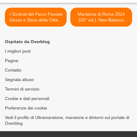
< Ecotrail del Parco Fluviale
Maratona di Roma 2014
Gesso e Stura della Città di
(20^ ed.). New Balance
Cuneo (1^ ed.). Marco
sarà il nuovo sponsor
Olmo testimonial di questa
tecnico dell'evento >
prima edizione, fissata per
Ospitato da Overblog
domenica 6 ottobre
I migliori post
Pagine
Contatto
Segnala abuso
Termini di servizio
Cookie e dati personali
Preferenze dei cookie
Vedi il profilo di Ultramaratone, maratone e dintorni sul portale di
Overblog