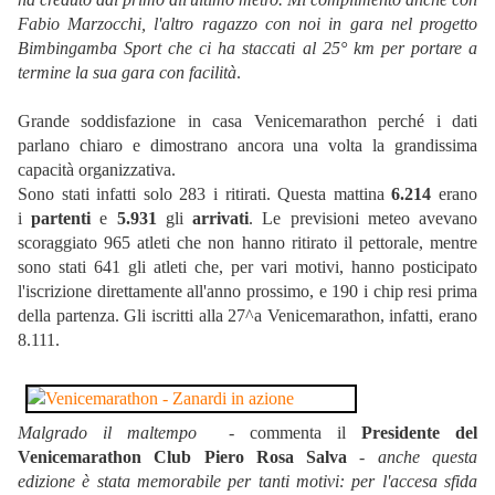
Fabio Marzocchi, l'altro ragazzo con noi in gara nel progetto
Bimbingamba Sport che ci ha staccati al 25° km per portare a
termine la sua gara con facilità
.
Grande soddisfazione in casa Venicemarathon perché i dati
parlano chiaro e dimostrano ancora una volta la grandissima
capacità organizzativa.
Sono stati infatti solo 283 i ritirati. Questa mattina
6.214
erano
i
partenti
e
5.931
gli
arrivati
. Le previsioni meteo avevano
scoraggiato 965 atleti che non hanno ritirato il pettorale, mentre
sono stati 641 gli atleti che, per vari motivi, hanno posticipato
l'iscrizione direttamente all'anno prossimo, e 190 i chip resi prima
della partenza. Gli iscritti alla 27^a Venicemarathon, infatti, erano
8.111.
Malgrado il maltempo
 - commenta il
Presidente del
Venicemarathon Club Piero Rosa Salva
-
anche questa
edizione è stata memorabile per tanti motivi: per l'accesa sfida