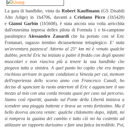
La gara di handbike, vinta da
Robert Kauffmann
(GS Disabili
Alto Adige) in 1h4706, davanti a
Cristiano Picco
(1h5428)
e
Gianni Garbin
(1h5608), è stata ancora una volta arricchita
dall'ennesima impresa dellex pilota di Formula 1 e bi-campione
paralimpico
Alessandro Zanardi
che ha portato con sé Eric
Fontanari, ragazzo trentino diciassettenne tetraplegico: 
E' stata
un'avventura pazzesca! Attorno al 25° km mi è venuto qualche
dubbio, perché Eric ha iniziato a patire il freddo con degli spasmi
muscolari e non riusciva più a tenere la sua handbike che
piegava tutta a sinistra. A quel punto ho capito che era troppo
rischioso arrivare in queste condizioni a Venezia per cui, memore
dell'esperienza dello scorso anno con Francesco Canali, ho
deciso di sganciare la ruota anteriore di Eric e agganciare il suo
mezzo al mio con una corda trovata quasi per caso sul percorso.
Siamo così ripartiti, quando sul Ponte della Libertà iniziava a
scendere una pioggia battente e tirava un vento fortissimo. Ma il
bello doveva ancora venire: qualche chilometro dopo, infatti, mi
si rompeva la guaina del cambio e tutto ciò mi ha costretto ad
utilizzare un rapporto durissimo e fare una fatica incredibile. Poi,