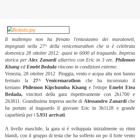
Il maltempo non ha frenato l'entusiasmo dei maratoneti,
impegnati nella 27^ della venicemarathon che si è celebrata
domenica 28 ottobre 2012: quasi in 6000 al traguardo. Impresa
storica per
Alex Zanardi
allarrivo con Eric in 3 ore.
Philemon
Kisang
ed
Emebt Bedada
vincono in condizioni estreme.
Venezia, 28 ottobre 2012  Pioggia, vento e acqua alta non hanno
fermato la
27^ Venicemarathon
che ha incoronato il
keniano
Philemon Kipchumba Kisang
e l'etiope
Emebt Etea
Bedada,
vincitori della gara rispettivamente con 2h1700 e
2h3811. Grandissima impresa anche di
Alessandro Zanardi
che
ha portato al traguardo il giovane Eric in 3h1128 e grande
caparbietà per i
5.931
arrivati
.
A livello maschile, la gara si è sviluppata inizialmente su ritmi
blandi, con il gruppo di testa che ha sofferto un po il forte vento