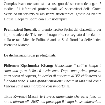
Complessivamente, sono stati a sostegno del soccorso della gara 7
medici, 21 infermieri professionali, 40 soccorritori della Croce
Verde ed un servizio di assistenza fisioterapica, gestito da Natura
House  Leopard Sport, con 15 fisioterapisti.
Premiazioni Speciali.
Il premio Trofeo Sprint del Gazzettino per
il primo atleta del Triveneto al traguardo, consegnato dal redattore
della testata Michele Fullin, è andato Said Boudalia dellAtletica
Biotekna Marcon.
Le dichiarazioni dei protagonisti:
Philemon Kipchumba Kisang:

Nonostante il cattivo tempo è
stata una gara bella ed avvincente. Dopo una prima parte di
gara corsa al coperto, ho deciso di attaccare al 35° chilometro ed
è andata bene. E una grande emozione vincere in una città come
Venezia ed in una maratona così importante
.
Titus Kwemoi Masai
: 
Ieri avevo annunciato che avrei fatto un
crono attorno alle 2h07, ma purtroppo il tempo ha scombussolato