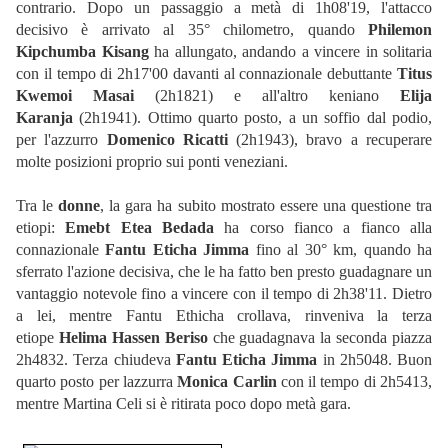
contrario. Dopo un passaggio a metà di 1h08'19, l'attacco
decisivo è arrivato al 35° chilometro, quando
Philemon
Kipchumba Kisang
ha allungato, andando a vincere in solitaria
con il tempo di 2h17'00 davanti al connazionale debuttante
Titus
Kwemoi Masai
(2h1821) e all'altro keniano
Elija
Karanja
(2h1941). Ottimo quarto posto, a un soffio dal podio,
per l'azzurro
Domenico Ricatti
(2h1943), bravo a recuperare
molte posizioni proprio sui ponti veneziani.
Tra le
donne
, la gara ha subito mostrato essere una questione tra
etiopi:
Emebt Etea Bedada
ha corso fianco a fianco alla
connazionale
Fantu Eticha Jimma
fino al 30° km, quando ha
sferrato l'azione decisiva, che le ha fatto ben presto guadagnare un
vantaggio notevole fino a vincere con il tempo di 2h38'11. Dietro
a lei, mentre Fantu Ethicha crollava, rinveniva la terza
etiope
Helima Hassen Beriso
che guadagnava la seconda piazza
2h4832. Terza chiudeva
Fantu Eticha Jimma
in 2h5048. Buon
quarto posto per lazzurra
Monica Carlin
con il tempo di 2h5413,
mentre Martina Celi si è ritirata poco dopo metà gara.