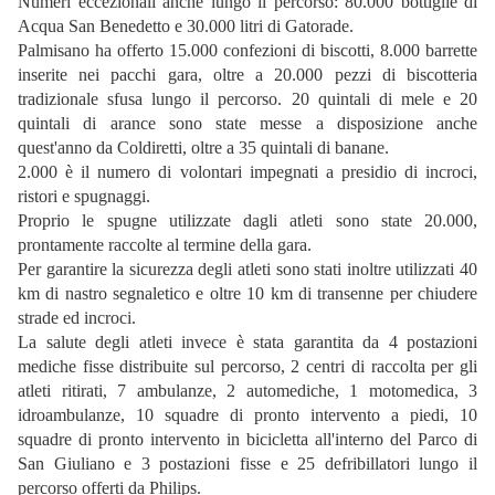
Numeri eccezionali anche lungo il percorso: 80.000 bottiglie di
Acqua San Benedetto e 30.000 litri di Gatorade.
Palmisano ha offerto 15.000 confezioni di biscotti, 8.000 barrette
inserite nei pacchi gara, oltre a 20.000 pezzi di biscotteria
tradizionale sfusa lungo il percorso. 20 quintali di mele e 20
quintali di arance sono state messe a disposizione anche
quest'anno da Coldiretti, oltre a 35 quintali di banane.
2.000 è il numero di volontari impegnati a presidio di incroci,
ristori e spugnaggi.
Proprio le spugne utilizzate dagli atleti sono state 20.000,
prontamente raccolte al termine della gara.
Per garantire la sicurezza degli atleti sono stati inoltre utilizzati 40
km di nastro segnaletico e oltre 10 km di transenne per chiudere
strade ed incroci.
La salute degli atleti invece è stata garantita da 4 postazioni
mediche fisse distribuite sul percorso, 2 centri di raccolta per gli
atleti ritirati, 7 ambulanze, 2 automediche, 1 motomedica, 3
idroambulanze, 10 squadre di pronto intervento a piedi, 10
squadre di pronto intervento in bicicletta all'interno del Parco di
San Giuliano e 3 postazioni fisse e 25 defribillatori lungo il
percorso offerti da Philips.