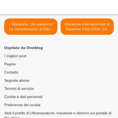
< Maratona, che passione!
Maratona Internazionale di
Le considerazioni di Elena
Ravenna Città d'Arte (14^
Cifali ci fanno lanciare uno
ed.). Apre il novembre delle
sguardo su un'importante
Maratone italiane >
componente neurochimica
Ospitato da Overblog
elicitata dalla maratona
I migliori post
Pagine
Contatto
Segnala abuso
Termini di servizio
Cookie e dati personali
Preferenze dei cookie
Vedi il profilo di Ultramaratone, maratone e dintorni sul portale di