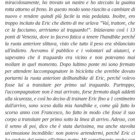
miracolosamente, ho trovato un nastro e ho steccato la guaina
rotta attorno al freno. In questo modo sono riuscito a cambiare di
nuovo e rendere quindi più facile la mia pedalata. Inoltre, ero
troppo incitato da Eric che dietro di me urlava "Vai, trattore, che
ce la facciamo, arriviamo al traguardo!". Iniziavano così i 13
ponti di Venezia, dove io facevo fatica a tenere l'handbike perché
la ruota anteriore slittava, visto che tutto il peso era sbilanciato
all'indietro. Avevamo il pubblico e i volontari ad aiutarci, e
sapevamo che il traguardo era vicino e non potevamo mai
mollare in quel momento. Dopo lultimo ponte mi sono fermato
per attendere laccompagnatore in bicicletta che avrebbe dovuto
portarmi la ruota anteriore dellhandbike di Eric, perché volevo
fosse lui a transitare per primo sul traguardo. Purtroppo,
l'accompagnatore non è mai arrivato, forse fermato dagli addetti
alla sicurezza, e così ho deciso di trainare Eric fino a 1 centimetro
dall'arrivo, sono sceso dalla mia handbike e, come già fatto lo
scorso anno con Francesco, ho fatto in modo che fosse il suo
corpo a transitare per primo sotto la linea di arrivo. Adesso, con
il senno di poi, dico che è stata durissima, ma anche stavolta
un'emozione incredibile: non potevo arrendermi, perché Eric ci
ha creduto dal primo all'ultimo metro. Mi complimento anche con