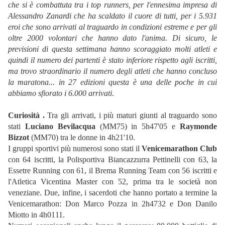
che si è combattuta tra i top runners, per l'ennesima impresa di
Alessandro Zanardi che ha scaldato il cuore di tutti, per i 5.931
eroi che sono arrivati al traguardo in condizioni estreme e per gli
oltre 2000 volontari che hanno dato l'anima. Di sicuro, le
previsioni di questa settimana hanno scoraggiato molti atleti e
quindi il numero dei partenti è stato inferiore rispetto agli iscritti,
ma trovo straordinario il numero degli atleti che hanno concluso
la maratona... in 27 edizioni questa è una delle poche in cui
abbiamo sfiorato i 6.000 arrivati
.
Curiosità .
Tra gli arrivati, i più maturi giunti al traguardo sono
stati
Luciano Bevilacqua
(MM75) in 5h47'05 e
Raymonde
Bizzot
(MM70) tra le donne in 4h21'10.
I gruppi sportivi più numerosi sono stati il
Venicemarathon Club
con 64 iscritti, la Polisportiva Biancazzurra Pettinelli con 63, la
Essetre Running con 61, il Brema Running Team con 56 iscritti e
l'Atletica Vicentina Master con 52, prima tra le società non
veneziane. Due, infine, i sacerdoti che hanno portato a termine la
Venicemarathon: Don Marco Pozza in 2h4732 e Don Danilo
Miotto in 4h0111.