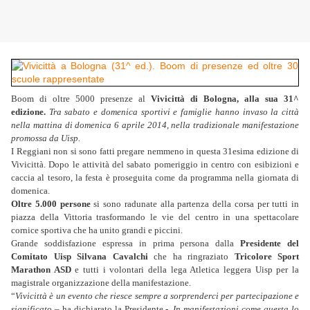
Boom di oltre 5000 presenze al
Vivicittà di Bologna, alla sua 31^
edizione.
Tra sabato e domenica sportivi e famiglie hanno invaso la città
nella mattina di domenica 6 aprile 2014, nella tradizionale manifestazione
promossa da Uisp.
I Reggiani non si sono fatti pregare nemmeno in questa 31esima edizione di
Vivicittà. Dopo le attività del sabato pomeriggio in centro con esibizioni e
caccia al tesoro, la festa è proseguita come da programma nella giornata di
domenica.
Oltre 5.000 persone
si sono radunate alla partenza della corsa per tutti in
piazza della Vittoria trasformando le vie del centro in una spettacolare
cornice sportiva che ha unito grandi e piccini.
Grande soddisfazione espressa in prima persona dalla
Presidente del
Comitato Uisp Silvana Cavalchi
che ha ringraziato
Tricolore Sport
Marathon ASD
e tutti i volontari della lega Atletica leggera Uisp per la
magistrale organizzazione della manifestazione.
“
Vivicittà è un evento che riesce sempre a sorprenderci per partecipazione e
significato
– ha dichiarato la Presidente -.
In manifestazioni come questa lo