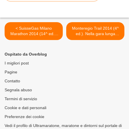
< SuisseGas Milano
Monteregio Trail 2014 (4^
Marathon 2014 (14^ ed.).
ed.). Nella gara lunga
Danilo Goffi e Claudio
vincono Canetta e la
Gelsomino, primi al
Bertasa >
traguardo degli Italiani, si
Ospitato da Overblog
aggiudicano il Titolo FIDAL
I migliori post
Pagine
Contatto
Segnala abuso
Termini di servizio
Cookie e dati personali
Preferenze dei cookie
Vedi il profilo di Ultramaratone, maratone e dintorni sul portale di