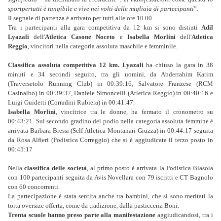
sportpertutti è tangibile e vive nei volti delle migliaia di partecipanti
”.
Il segnale di partenza è arrivato per tutti alle ore 10.00.
Tra i partecipanti alla gara competitiva da 12 km si sono distinti
Adil
Lyazali
dell'
Atletica Casone Noceto
e
Isabella Morlini
dell'
Atletica
Reggio
, vincitori nella categoria assoluta maschile e femminile.
Classifica assoluta competitiva 12 km. Lyazali
ha chiuso la gara in 38
minuti e 34 secondi seguito, tra gli uomini, da Abderrahim Karim
(Traversetolo Running Club) in 00:39:16, Salvatore Franzese (RCM
Casinalbo) in 00:39:37, Daniele Simoncelli (Atletica Reggio) in 00:40:16 e
Luigi Guidetti (Corradini Rubiera) in 00:41:47.
Isabella Morlini
, vincitrice tra le donne, ha fermato il cronometro su
00:43:21. Sul secondo gradino del podio nella categoria assoluta femmine è
arrivata Barbara Bressi (Self Atletica Montanari Gruzza) in 00:44:17 seguita
da Rosa Alfieri (Podistica Correggio) che si è aggiudicata il terzo posto in
00:45:17
Nella
classifica delle società
, al primo posto è arrivata la Podistica Biasola
con 100 partecipanti seguita da Avis Novellara con 79 iscritti e CT Bagnolo
con 60 concorrenti.
La partecipazione è stata sentita anche tra bambini, che si sono meritati la
torta oversize offerta, come da tradizione, dalla pasticceria Boni.
Trenta scuole hanno preso parte alla manifestazione
aggiudicandosi, tra i