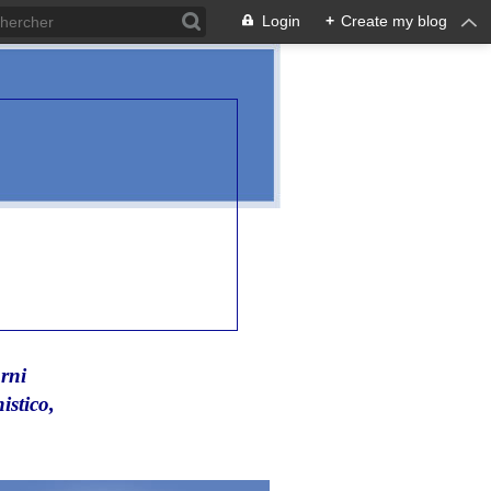
Login
+
Create my blog
rni
istico,