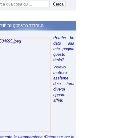
CHÈ DI QUESTO TITOLO
Perchè ho
dato alla
mia pagina
questo
titolo?
Volevo
mettere
assieme
deio temi
diversi
eppure
affini:
H AssoDisabilità | Coordinamento per i Diritti delle persone co
riamente le ultramaratone (l'interesse per le