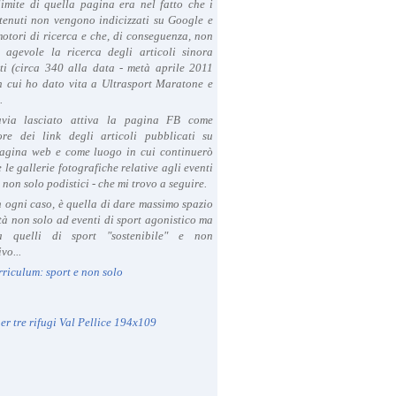
limite di quella pagina era nel fatto che i
tenuti non vengono indicizzati su Google e
 motori di ricerca e che, di conseguenza, non
a agevole la ricerca degli articoli sinora
ti (circa 340 alla data - metà aprile 2011
in cui ho dato vita a Ultrasport Maratone e
.
avia lasciato attiva la pagina FB come
ore dei link degli articoli pubblicati su
agina web e come luogo in cui continuerò
 le gallerie fotografiche relative agli eventi
- non solo podistici - che mi trovo a seguire.
in ogni caso, è quella di dare massimo spazio
ità non solo ad eventi di sport agonistico ma
 quelli di sport "sostenibile" e non
vo...
rriculum: sport e non solo