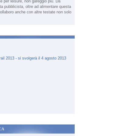
te per leisure, non gareggio più. Da
sta pubblicista, oltre ad alimentare questa
ollaboro anche con altre testate non solo
.
CA