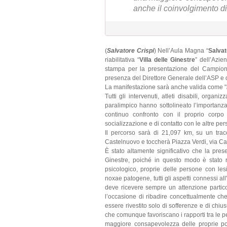
anche il coinvolgimento di t
(
Salvatore Crispi
) Nell’Aula Magna “
Salvat
riabilitativa “
Villa delle Ginestre
” dell’Azie
stampa per la presentazione del Campiona
presenza del Direttore Generale dell’ASP e d
La manifestazione sarà anche valida come "
Tutti gli intervenuti, atleti disabili, organ
paralimpico hanno sottolineato l’importanza
continuo confronto con il proprio corp
socializzazione e di contatto con le altre per
Il percorso sarà di 21,097 km, su un trac
Castelnuovo e toccherà Piazza Verdi, via Cav
È stato altamente significativo che la pre
Ginestre, poiché in questo modo è stato rib
psicologico, proprie delle persone con les
noxae patogene, tutti gli aspetti connessi al
deve ricevere sempre un attenzione partico
l’occasione di ribadire concettualmente ch
essere rivestito solo di sofferenze e di chiu
che comunque favoriscano i rapporti tra le 
maggiore consapevolezza delle proprie pote