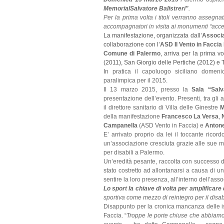
MemorialSalvatore Balistreri"
.
Per la prima volta i titoli verranno assegnat
accompagnatori in visita ai monumenti “access
La manifestazione, organizzata dall’
Associa
collaborazione con l’
ASD Il Vento in Facci
Comune di Palermo
, arriva per la prima vo
(2011), San Giorgio delle Pertiche (2012) e 
In pratica il capoluogo siciliano domenica 
paralimpica per il 2015.
Il 13 marzo 2015, presso la
Sala “Salv
presentazione dell’evento. Presenti, tra gli a
il direttore sanitario di Villa delle Ginestre
M
della manifestazione
Francesco La Versa
,
Campanella
(ASD Vento in Faccia) e
Antonel
E’ arrivato proprio da lei il toccante ricord
un’associazione cresciuta grazie alle sue m
per disabili a Palermo.
Un’eredità pesante, raccolta con successo da
stato costretto ad allontanarsi a causa di un
sentire la loro presenza, all’interno dell’ass
Lo sport la chiave di volta per amplificare
sportiva come mezzo di reintegro per il disab
Disappunto per la cronica mancanza delle is
Faccia. “
Troppe le porte chiuse che abbiamo