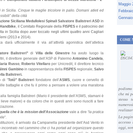
c
Maggio
a
i in Sicilia. Cinque le maglie tricolore in palio. Domani atleti ed
Febbrai
d
ibili” della città
Gennaio
e
zione Siciliana Medullolesi Spinali Salvatore Balistreri ASD
in
l
a Handbike
, il Comitato Regionale della
FISPES
e il patrocinio del
d
lta in Sicilia dopo aver toccato negli ultimi quattro anni Cagliari
Terni (2013 e 2014).
e
COME 
darà ufficialmente il via all’attività agonistica dell’atletica
c
r
atore Balistreri”
di
Villa delle Ginestre
ha avuto luogo la
e
ltri, il direttore generale dell’ASP di Palermo
Antonino Candela
,
t
aria Russo
,
Roberto Vitellaro
per Unicredit, il direttore tecnico
o
Ninni Gambino
in rappresentanza della
FISPES
regionale,
Salvo
p
la Balistreri.
r
o di “
Totò” Balistreri
fondatore dell’
ASMS
, cuore e cervello di
e
ille battaglie e che fu il primo a pensare a volere una maratona
podismo 
s
che mi p
lla famiglia Balistreri (Mario il presidente dell’ASMS, stamani è
i
stesso 
 lieve malore) e da coloro che in questi anni sono riusciti a fare
d
numeros
ociazione.
e
realizzar
 quella che è la mission dell’Associazione
vale a dire
“la pratica
n
La pagin
ile
”.
z
accesso 
tituzioni, è arrivato da Campanella presidente dell’Asd Vento in
i
oggi, son
 incontrato nel cammino che ci ha portati ad organizzare questo
a