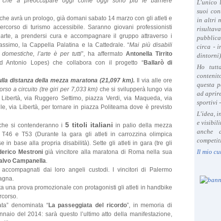
che a preoccupare oggi come oggi sono più le barriere
L'unico 
l
suoi con
che avrà un prologo, già domani sabato 14 marzo con gli atleti e
e
in altri
rcorso di turismo accessibile. Saranno giovani professionisti
6
risultav
l’arte, a prendersi cura e accompagnare il gruppo attraverso i
pubblica
m
assimo, la Cappella Palatina e la Cattedrale. “
Mai più disabili
circa - 
a
omestiche, l’arte è per tutti
”, ha affermato
Antonella Tirrito
dintorni)
r
ad Antonio Lopes) che collabora con il progetto “
Ballarò di
Ho tutt
z
contenit
o
ulla distanza della mezza maratona (21,097 km).
Il via alle ore
questa p
2
orso a circuito (tre giri per 7,033 km)
che si svilupperà lungo via
ad aprire
0
a Libertà, via Ruggero Settimo, piazza Verdi, via Maqueda, via
sportivi 
le, via Libertà, per tornare in piazza Politeama dove è previsto
0
L'idea, 
8
e visibil
5 titoli italiani
a) che si contenderanno i
in palio della mezza
,
anche a
T46 e T53 (Durante la gara gli atleti in carrozzina olimpica
c
competiti
n base alla propria disabilità). Sette gli atleti in gara (tre gli
o
Il mio cu
derico Mestroni
già vincitore alla maratona di Roma nella sua
n
alvo Campanella
.
c
accompagnati dai loro angeli custodi. I vincitori di Palermo
e
pagna.
r
ta una prova promozionale con protagonisti gli atleti in handbike
ercorso.
n
ata” denominata “
La passeggiata del ricordo
”, in memoria di
e
nnaio del 2014: sarà questo l’ultimo atto della manifestazione,
n