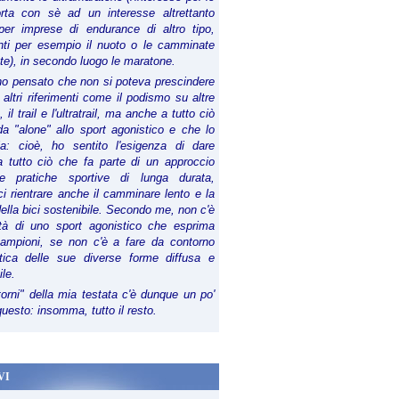
orta con sè ad un interesse altrettanto
per imprese di endurance di altro tipo,
anti per esempio il nuoto o le camminate
te), in secondo luogo le maratone.
ho pensato che non si poteva prescindere
 altri riferimenti come il podismo su altre
 il trail e l'ultratrail, ma anche a tutto ciò
a "alone" allo sport agonistico e che lo
ia: cioè, ho sentito l'esigenza di dare
a tutto ciò che fa parte di un approccio
le pratiche sportive di lunga durata,
i rientrare anche il camminare lento e la
della bici sostenibile. Secondo me, non c'è
lità di uno sport agonistico che esprima
campioni, se non c'è a fare da contorno
tica delle sue diverse forme diffusa e
ile.
torni" della mia testata c'è dunque un po'
 questo: insomma, tutto il resto.
VI