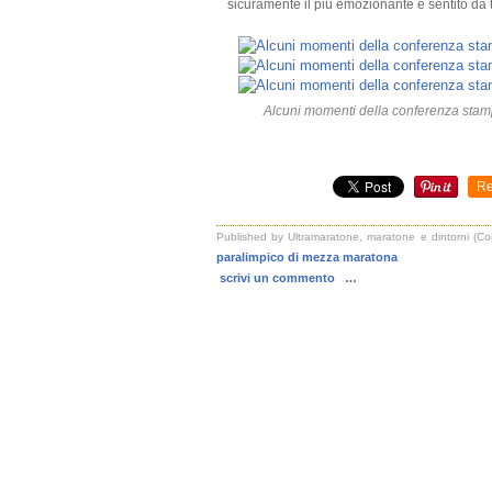
sicuramente il più emozionante e sentito da tu
Alcuni momenti della conferenza stamp
Re
Published by Ultramaratone, maratone e dintorni (C
paralimpico di mezza maratona
scrivi un commento
…