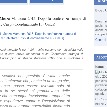
PRESE
Blog
: 
i Mezza Maratona 2015. Dopo la conferenza stampa di
Descriz
ore Crispi (Coordinamento H - Onlus)
podismo 
anche di
competit
Contatti
ordinamento H per i diritti delle persone con disabilità nella
itto questo breve resoconto sulla Conferenza stampa di
ABOUT
o Paralimpico di Mezza Maratona 2015 che si svolgerà a
Name :
a svoltasi nel presidio è stata anche
oncettualmente che, anche in un luogo che,
o pensa, possa essere rivestito solo di
ra in se stessi, si promuovano delle
 e che comunque favoriscano i rapporti tra
Chi So
le esperienze umane e l'acquisizione di
runner c
za delle proprie potenzialità, favorendo