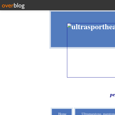
pe
Home
Ultramaratone, maratone