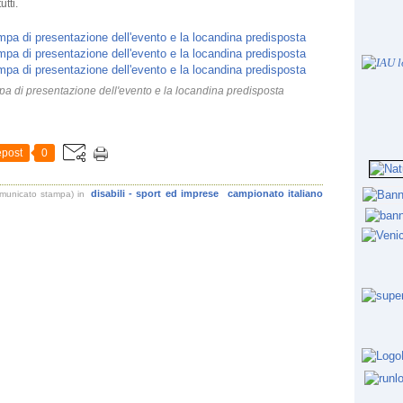
tti.
t
e
n
u
o
a di presentazione dell'evento e la locandina predisposta
v
i
c
post
0
r
i
t
disabili - sport ed imprese
campionato italiano
omunicato stampa)
in
e
r
i
e
m
o
d
a
l
i
t