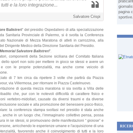
pratican
utti e la loro integrazione...
giornali
pagina c
Salvatore Crispi
sportive
ore Balistreri
” del presidio Ospedaliero di alta specializzazione
nda Sanitaria Provinciale di Palermo, si è svolta la Conferenza
to Nazionale di Mezza Maratona di atleti in carrozzina, alla
el Dirigente Medico della Direzione Sanitaria del Presidio.
Memorial Salvatore Balistreri
".
izzatori, componenti della Sezione siciliana del Comitato Italiana
 dello sport non solo per mettere in gioco se stessi e avere un
o e con le proprie potenzialità, ma anche come veicolo di
sone.
ciato di 7 km circa da ripetere 3 volte che partirà da Piazza
our, via Villermosa, per ritornare in Piazza Castelnuovo.
sentazione di questa mezza maratona si sia svolta a Villa delle
adito che, pur con le notevoli difficoltà di carattere fisico e
ioni vertebro-midollari, causate da diversi traumi e da diverse
l'inclusione sociale e alla promozione del benessere psico-fisico,
lare: la conferenza stampa svoltasi nel presidio è stata anche
e, anche in un luogo che, l’immaginario collettivo pensa, possa
sura in se stessi, si promuovano delle manifestazioni “ gioiose” e
persone, arricchendo le esperienze umane e l'acquisizione di una
RICER
nzialità, favorendo anche il coinvolgimento di tutti e la loro