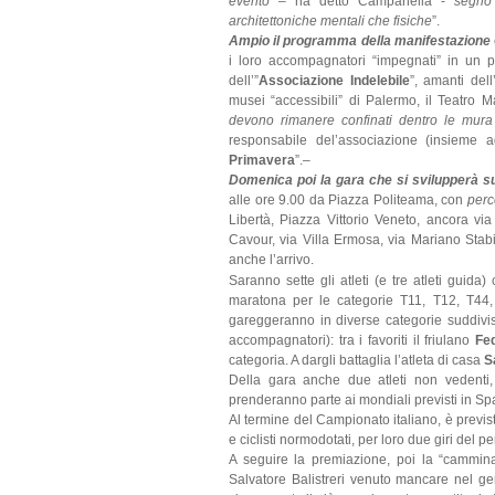
evento
– ha detto Campanella -
segno 
architettoniche mentali che fisiche
”.
Ampio il programma della manifestazione
i loro accompagnatori “impegnati” in un pe
dell’”
Associazione Indelebile
”, amanti del
musei “accessibili” di Palermo, il Teatro M
devono rimanere confinati dentro le mura d
responsabile del’associazione (insieme 
Primavera
”.–
Domenica poi la gara che si svilupperà s
alle ore 9.00 da Piazza Politeama, con
perc
Libertà, Piazza Vittorio Veneto, ancora vi
Cavour, via Villa Ermosa, via Mariano Stabi
anche l’arrivo.
Saranno sette gli atleti (e tre atleti guid
maratona per le categorie T11, T12, T44, 
gareggeranno in diverse categorie suddivise i
accompagnatori): tra i favoriti il friulano
Fe
categoria. A dargli battaglia l’atleta di casa
S
Della gara anche due atleti non vedenti, 
prenderanno parte ai mondiali previsti in S
Al termine del Campionato italiano, è previs
e ciclisti normodotati, per loro due giri del p
A seguire la premiazione, poi la “cammin
Salvatore Balistreri venuto mancare nel ge