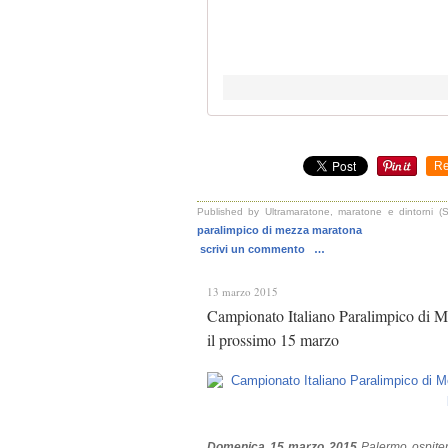
Re
Published by Ultramaratone, maratone e dintorni (Sa
paralimpico di mezza maratona
scrivi un commento
…
13 marzo 2015
Campionato Italiano Paralimpico di Me
il prossimo 15 marzo
Domenica 15 marzo 2015
Palermo ospiter