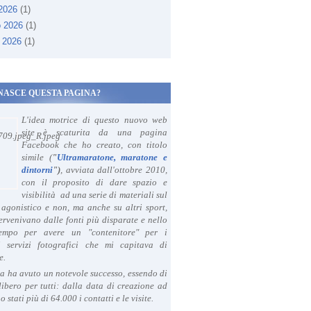
 2026
(1)
o 2026
(1)
 2026
(1)
NASCE QUESTA PAGINA?
L'idea motrice di questo nuovo web
site è scaturita da una pagina
Facebook che ho creato, con titolo
simile (
"
Ultramaratone, maratone e
dintorni
")
, avviata dall'ottobre 2010,
con il proposito di dare spazio e
visibilità ad una serie di materiali sul
agonistico e non, ma anche su altri sport,
ervenivano dalle fonti più disparate e nello
tempo per avere un "contenitore" per i
i servizi fotografici che mi capitava di
e.
a ha avuto un notevole successo, essendo di
libero per tutti: dalla data di creazione ad
o stati più di 64.000 i contatti e le visite.