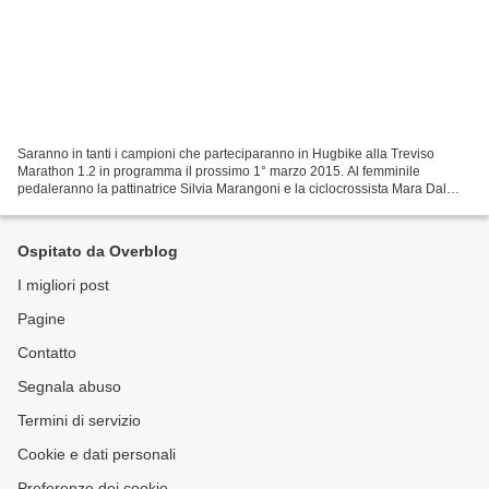
Saranno in tanti i campioni che parteciparanno in Hugbike alla Treviso
Marathon 1.2 in programma il prossimo 1° marzo 2015. Al femminile
pedaleranno la pattinatrice Silvia Marangoni e la ciclocrossista Mara Dal
Borgo, al maschile saranno il ginnasta Igor...
Ospitato da Overblog
I migliori post
Pagine
Contatto
Segnala abuso
Termini di servizio
Cookie e dati personali
Preferenze dei cookie